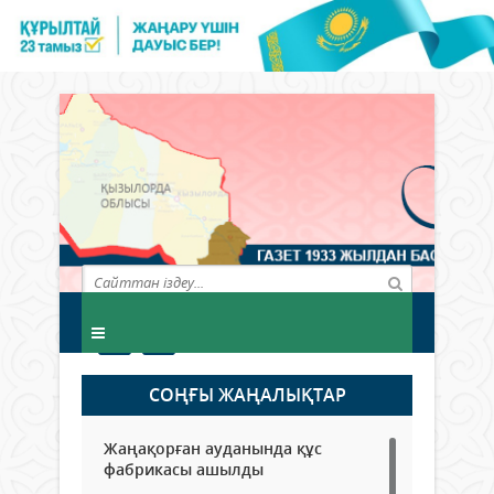
СОҢҒЫ ЖАҢАЛЫҚТАР
Жаңақорған ауданында құс
фабрикасы ашылды