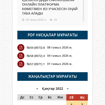
ОНЛАЙН ПЛАТФОРМА
КӨМЕГІМЕН ӨЗ УЧАСКЕСІН ОҢАЙ
ТАБА АЛАДЫ
06 тамыз 2026 ж.
84
Open Air: Қызылорда облысы
PDF НҰСҚАЛАР МҰРАҒАТЫ
полиция департаменті 20
мыңнан астам көрерменнің
қауіпсіздігін қамтамасыз етті
08 тамыз 2026 ж.
№59 (8973) 8
06 тамыз 2026 ж.
92
04 тамыз 2026 ж.
№58 (8972) 4
Wi-Fi ҚАБЫРҒА АРҚЫЛЫ ҚАЛАЙ
01 тамыз 2026 ж.
№57 (8971) 1
ӨТЕДІ?
06 тамыз 2026 ж.
261
ЖАҢАЛЫҚТАР МҰРАҒАТЫ
Как могут проголосовать
граждане Казахстана,
«
Қаңтар 2022
»
находящиеся за рубежом?
Дс
Сс
Ср
Бс
Жм
Сб
Жс
05 тамыз 2026 ж.
142
1
2