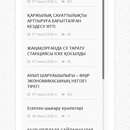
07 тамыз 2026 ж.
591
ҚАРЖЫЛЫҚ САУАТТЫЛЫҚТЫ
АРТТЫРУҒА БАҒЫТТАЛҒАН
КЕЗДЕСУ ӨТТІ
07 тамыз 2026 ж.
68
ЖАҢАҚОРҒАНДА СУ ТАРАТУ
СТАНЦИЯСЫ ІСКЕ ҚОСЫЛДЫ
07 тамыз 2026 ж.
69
АУЫЛ ШАРУАШЫЛЫҒЫ – ӨҢІР
ЭКОНОМИКАСЫНЫҢ НЕГІЗГІ
ТІРЕГІ
07 тамыз 2026 ж.
562
Есептен шығару куәліктері
06 тамыз 2026 ж.
71
ҚЫЗЫЛОРДАДА САЙЛАУШЫЛАР