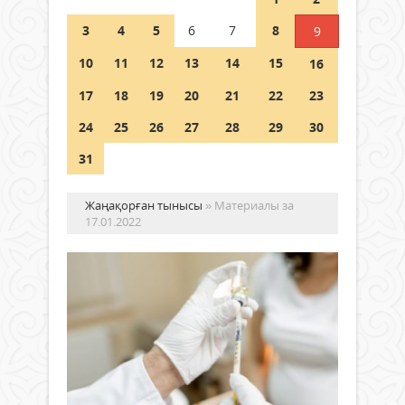
Шетелде жүрген Қазақстан
3
4
5
6
7
8
9
азаматтары қалай дауыс бере
алады?
10
11
12
13
14
15
16
05 тамыз 2026 ж.
152
17
18
19
20
21
22
23
24
25
26
27
28
29
30
31
Жаңақорған тынысы
» Материалы за
17.01.2022
Жү
ке
CO
19-
бе
Жаңалықтар
ау
17 қаңтар
әй
2022 ж.