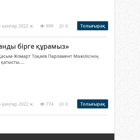
5 қаңтар 2022 ж.
699
0
Толығырақ
анды бірге құрамыз»
Қасым-Жомарт Тоқаев Парламент Мәжілісінің
атысты....
5 қаңтар 2022 ж.
774
0
Толығырақ