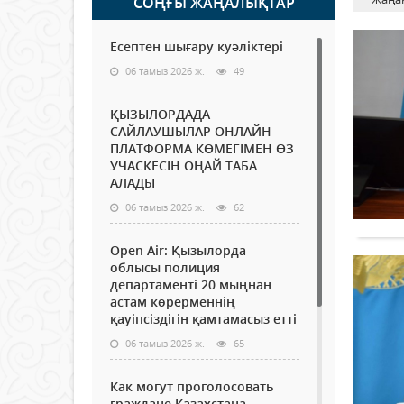
СОҢҒЫ ЖАҢАЛЫҚТАР
Есептен шығару куәліктері
06 тамыз 2026 ж.
49
ҚЫЗЫЛОРДАДА
САЙЛАУШЫЛАР ОНЛАЙН
ПЛАТФОРМА КӨМЕГІМЕН ӨЗ
УЧАСКЕСІН ОҢАЙ ТАБА
АЛАДЫ
06 тамыз 2026 ж.
62
Open Air: Қызылорда
облысы полиция
департаменті 20 мыңнан
астам көрерменнің
қауіпсіздігін қамтамасыз етті
06 тамыз 2026 ж.
65
Как могут проголосовать
граждане Казахстана,