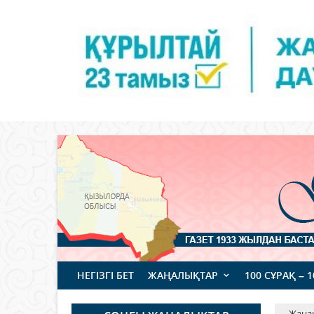
НЕГІЗГІ БЕТ
ЖАҢАЛЫҚТАР
100 СҰРАҚ – 
Жаңа