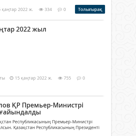
5 қаңтар 2022 ж.
334
0
Толығырақ
аңтар 2022 жыл
аты
15 қаңтар 2022 ж.
755
0
ов ҚР Премьер-Министрі
ағайындалды
қстан Республикасының Премьер-Министрі
лсын. Қазақстан Республикасының Президенті