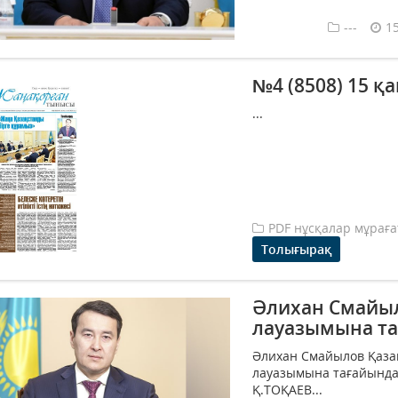
---
1
№4 (8508) 15 қ
...
PDF нұсқалар мұрағ
Толығырақ
Әлихан Смайыл
лауазымына т
Әлихан Смайылов Қаза
лауазымына тағайында
Қ.ТОҚАЕВ...