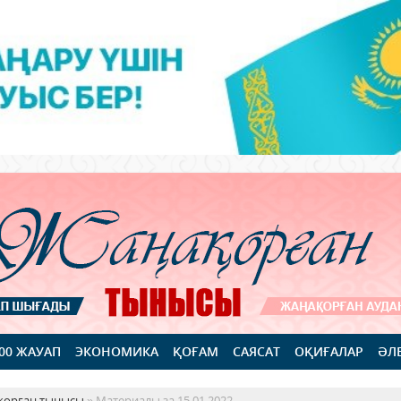
100 ЖАУАП
ЭКОНОМИКА
ҚОҒАМ
САЯСАТ
ОҚИҒАЛАР
ӘЛ
қорған тынысы
» Материалы за 15.01.2022