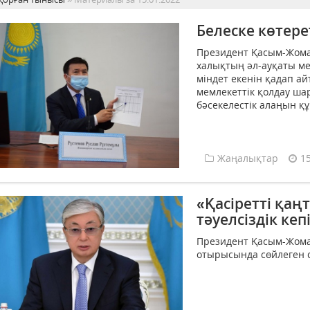
Белеске көтерет
Президент Қасым-Жома
халықтың әл-ауқаты ме
міндет екенін қадап ай
мемлекеттік қолдау ша
бәсекелестік алаңын құ
Жаңалықтар
1
«Қасіретті қаң
тәуелсіздік кепі
Президент Қасым-Жома
отырысында сөйлеген сө