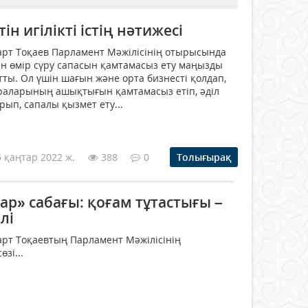
ін игілікті істің нәтижесі
рт Тоқаев Парламент Мәжілісінің отырысында
н өмір сүру сапасын қамтамасыз ету маңызды
тты. Ол үшін шағын және орта бизнесті қолдап,
раларының ашықтығын қамтамасыз етіп, әділ
рып, сапалы қызмет ету...
5 қаңтар 2022 ж.
388
0
Толығырақ
тар» сабағы: қоғам тұтастығы –
лі
рт Тоқаевтың Парламент Мәжілісінің
зі...