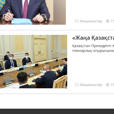
Жаңалықтар
1
«Жаңа Қазақст
Қазақстан Президенті 
пленарлық отырысына қ
Жаңалықтар
1