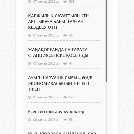
07 тамыз 2026 ж.
569
ҚАРЖЫЛЫҚ САУАТТЫЛЫҚТЫ
АРТТЫРУҒА БАҒЫТТАЛҒАН
КЕЗДЕСУ ӨТТІ
07 тамыз 2026 ж.
45
ЖАҢАҚОРҒАНДА СУ ТАРАТУ
СТАНЦИЯСЫ ІСКЕ ҚОСЫЛДЫ
07 тамыз 2026 ж.
44
АУЫЛ ШАРУАШЫЛЫҒЫ – ӨҢІР
ЭКОНОМИКАСЫНЫҢ НЕГІЗГІ
ТІРЕГІ
07 тамыз 2026 ж.
540
Есептен шығару куәліктері
06 тамыз 2026 ж.
53
ҚЫЗЫЛОРДАДА САЙЛАУШЫЛАР