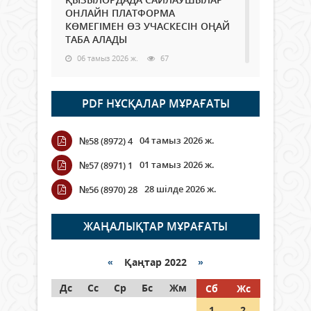
ОНЛАЙН ПЛАТФОРМА
КӨМЕГІМЕН ӨЗ УЧАСКЕСІН ОҢАЙ
ТАБА АЛАДЫ
06 тамыз 2026 ж.
67
Open Air: Қызылорда облысы
PDF НҰСҚАЛАР МҰРАҒАТЫ
полиция департаменті 20
мыңнан астам көрерменнің
қауіпсіздігін қамтамасыз етті
04 тамыз 2026 ж.
№58 (8972) 4
06 тамыз 2026 ж.
77
01 тамыз 2026 ж.
№57 (8971) 1
Wi-Fi ҚАБЫРҒА АРҚЫЛЫ ҚАЛАЙ
28 шілде 2026 ж.
№56 (8970) 28
ӨТЕДІ?
06 тамыз 2026 ж.
251
ЖАҢАЛЫҚТАР МҰРАҒАТЫ
Как могут проголосовать
граждане Казахстана,
«
Қаңтар 2022
»
находящиеся за рубежом?
Дс
Сс
Ср
Бс
Жм
Сб
Жс
05 тамыз 2026 ж.
122
1
2