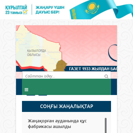
СОҢҒЫ ЖАҢАЛЫҚТАР
Жаңақорған ауданында құс
фабрикасы ашылды