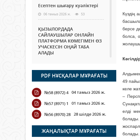
Есептен шығару куәліктері
Күздің 
06 тамыз 2026 ж.
53
басшыла
ҚЫЗЫЛОРДАДА
берсе де
САЙЛАУШЫЛАР ОНЛАЙН
болса, 
ПЛАТФОРМА КӨМЕГІМЕН ӨЗ
жолаушы
УЧАСКЕСІН ОҢАЙ ТАБА
АЛАДЫ
Көгілді
06 тамыз 2026 ж.
67
Алдымен
PDF НҰСҚАЛАР МҰРАҒАТЫ
Open Air: Қызылорда
49 пайы
облысы полиция
департаменті 20 мыңнан
келе жа
04 тамыз 2026 ж.
№58 (8972) 4
астам көрерменнің
– Персп
қауіпсіздігін қамтамасыз етті
01 тамыз 2026 ж.
№57 (8971) 1
Сунақат
06 тамыз 2026 ж.
73
елді ме
28 шілде 2026 ж.
№56 (8970) 28
болады
Wi-Fi ҚАБЫРҒА АРҚЫЛЫ
жоспарл
ҚАЛАЙ ӨТЕДІ?
ЖАҢАЛЫҚТАР МҰРАҒАТЫ
болады.
06 тамыз 2026 ж.
245