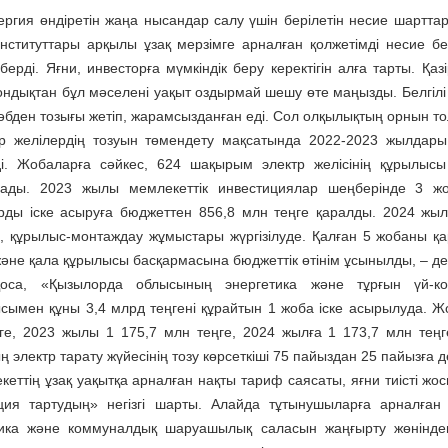
нергия өндіретін жаңа нысандар салу үшін берілетін несие шартт
нституттары арқылы ұзақ мерзімге арналған қолжетімді несие б
берді. Яғни, инвесторға мүмкіндік беру керектігін алға тарты. Қа
ондықтан бұл мәселені уақыт оздырмай шешу өте маңызды. Белгілі
әбден тозығы жетіп, жарамсызданған еді. Сол олқылықтың орнын т
р желілердің тозуын төмендету мақсатында 2022-2023 жылдары
ді. Жобаларға сәйкес, 624 шақырым электр желісінің құрылысы
ады. 2023 жылы мемлекеттік инвестициялар шеңберінде 3 жоб
ды іске асыруға бюджеттен 856,8 млн теңге қаралды. 2024 жыл
, құрылыс-монтаждау жұмыстары жүргізілуде. Қалған 5 жобаны 
және қала құрылысы басқармасына бюджеттік өтінім ұсынылды, – д
қоса, «Қызылорда облысының энергетика және тұрғын үй-к
сымен құны 3,4 млрд теңгені құрайтын 1 жоба іске асырылуда. Ж
ге, 2023 жылы 1 175,7 млн теңге, 2024 жылға 1 173,7 млн теңг
 электр тарату жүйесінің тозу көрсеткіші 75 пайыздан 25 пайызға 
кеттің ұзақ уақытқа арналған нақты тариф саясаты, яғни тиісті жо
ция тартудың» негізгі шарты. Алайда тұтынушыларға арналған
ика және коммуналдық шаруашылық саласын жаңғырту жөніндегі