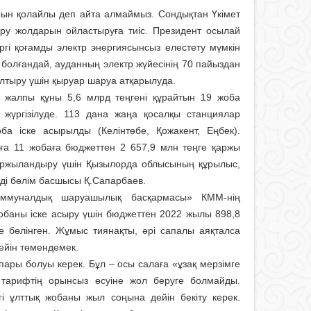
арын қолайлы деп айта алмаймыз. Сондықтан Үкімет
еру жолдарын ойластыруға тиіс. Президент осылай
зіргі қоғамды электр энергиясынсыз елестету мүмкін
 болғандай, ауданның электр жүйесінің 70 пайыздан
олтыру үшін қыруар шаруа атқарылуда.
 жалпы құны 5,6 млрд теңгені құрайтын 19 жоба
 жүргізілуде. 113 дана жаңа қосалқы станциялар
а іске асырылды (Келінтөбе, Қожакент, Еңбек).
ға 11 жобаға бюджеттен 2 657,9 млн теңге қаржы
қаржыландыру үшін Қызылорда облысының құрылыс,
еді бөлім басшысы Қ.Сапарбаев.
оммуналдық шаруашылық бас­қармасы» КММ-нің
обаны іске асыру үшін бюджеттен 2022 жылы 898,8
е бөлінген. Жұмыс тиянақты, әрі сапалы аяқталса
дейін төмендемек.
спары болуы керек. Бұл – осы салаға «ұзақ мерзімге
 тарифтің орынсыз өсуіне жол беруге болмайды.
 ұлттық жобаны жыл соңына дейін бекіту керек.