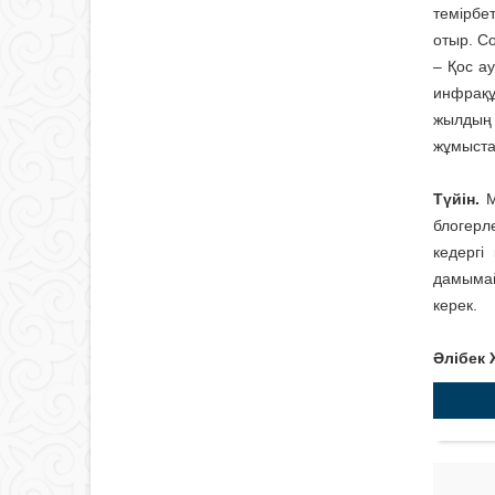
темірбе
отыр. С
– Қос а
инфрақұ
жылдың 
жұмыста
Түйін.
М
блогерл
кедергі
дамымай
керек.
Әлібек