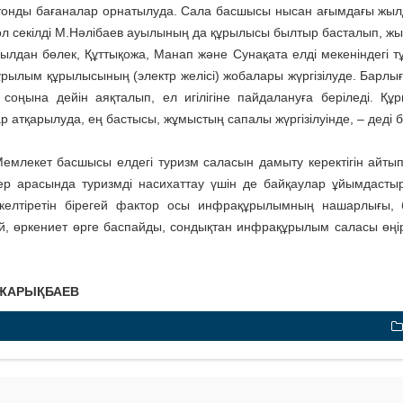
тонды бағаналар орнатылуда. Сала басшысы нысан ағымдағы жыл
ол секілді М.Нәлібаев ауылының да құрылысы былтыр басталып, жыл
уылдан бөлек, Құттықожа, Манап және Сунақата елді мекеніндегі 
рылым құ­ры­лысының (электр желісі) жобалары жүргізілуде. Бар
соңына дейін аяқталып, ел игілігіне пайдалануға беріледі. Құ
р атқарылуда, ең бастысы, жұмыстың сапалы жүргізілуінде, – деді
емлекет басшысы елдегі туризм саласын дамыту керектігін айтып,
ер арасында туризмді насихаттау үшін де байқаулар ұйымдастыр
 келтіретін бірегей фактор осы инфрақұрылымның нашарлығы,
, өркениет өрге баспайды, сондықтан инфрақұрылым саласы өңір
 ЖАРЫҚБАЕВ