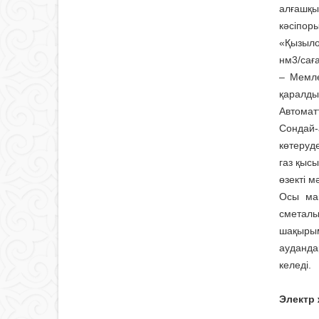
алғашқы
кәсіпор
«Қызыло
нм3/саға
– Мемле
қаралды
Автомат
Сондай-
көтеруд
газ қыс
өзекті м
Осы мақ
сметалы
шақырым
ауданда
келеді.
Электр 