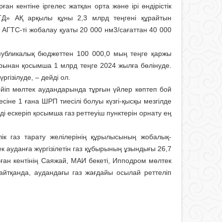
н кентіне іргелес жатқан орта және ірі өндірістік
ТД» АҚ арқылы құны 2,3 млрд теңгені құрайтын
ГТС-ті жобалау қуаты 20 000 нм3/сағаттан 40 000
публикалық бюджеттен 100 000,0 мың теңге қаржы
ынан қосымша 1 млрд теңге 2024 жылға бөлінуде.
гізілуде, – дейді ол.
ңейіп мөлтек аудандарында тұрғын үйлер көптеп бой
іне 1 ғана ШРП тиесілі болуы күзгі-қысқы мезгілде
 ескеріп қосымша газ реттеуіш пунктерін орнату ең
лік газ тарату желілерінің құрылысының жобалық-
 ауданға жүргізілетін газ құбырының ұзындығы 26,7
ан кентінің Саяжай, МАИ бекеті, Ипподром мөлтек
йтқанда, аудандағы газ жағдайы осылай реттеліп