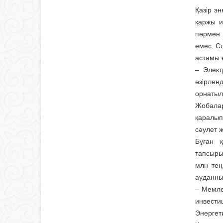
Қазір э
қаржы и
пәрмен 
емес. С
астамы 
– Элект
әзірлен
орнатыл
Жобалар
қаралып
сәулет 
Бұған 
тапсыры
млн тең
ауданның
– Мемле
инвести
Энергет