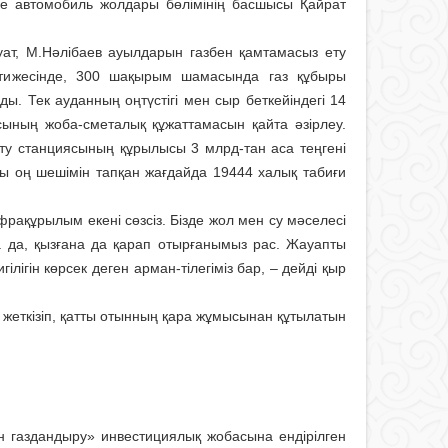
е автомобиль жолдары бөлімінің басшысы Қайрат
уат, М.Нәлі­баев ауылдарын газбен қамтамасыз ету
Нәтижесінде, 300 шақы­рым шамасында газ құбыры
ады. Тек ауданның оңтүстігі мен сыр беткейіндегі 14
сының жоба-сметалық құжаттамасын қайта әзірлеу.
ату станциясының құрылысы 3 млрд-тан аса теңгені
ы оң шешімін тапқан жағдайда 19444 халық табиғи
нфрақұрылым екені сөзсіз. Бізде жол мен су мәселесі
ға да, қызғана да қарап отырғанымыз рас. Жауапты
лігін көрсек деген арман-тілегіміз бар, – дейді қыр
л жеткізіп, қатты отынның қара жұмысынан құтылатын
 газдандыру» инвестициялық жобасына ендірілген