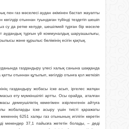
ық пен газ мәселесі аудан әкімінен бастап жауапты
көгілдір отыннан туындаған түйінді тездетіп шешіп
ауыз су да ретке келуде, шешілмей тұрған бір мәселе
 рет аудандық тұрғын үй коммуналдық шаруашылығы,
ылысы және құрылыс бөлімінің есігін қақтық.
данында газ­дандыру үлесі халық санына шаққанда
тты отыннан құтылып, көгілдір отынға қол жеткізіп
нің газдандыру жобасы іске асып, іргелес жатқан
масыз ету мүмкіншілігі артты. Осы орайда, аталған
масы демеушіліктің көмегімен әзірленгенін айтуға
лы жобаларды іске асыру үшін тиісті қаражаты
мекеннің 6251 халқы газ отынының игілігін көретін
і мекендер 37,1 пайызға жететін болады, – деді