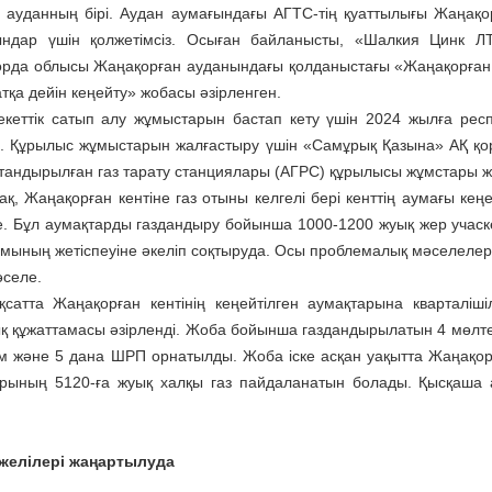
 ауданның бірі. Аудан аумағындағы АГТС-тің қуаттылығы Жаңақорға
ындар үшін қолжетімсіз. Осыған байланысты, «Шалкия Цинк Л
рда облысы Жаңақорған ауданындағы қолданыстағы «Жаңақорған А
тқа дейін кеңейту» жобасы әзірленген.
кеттік сатып алу жұмыстарын бастап кету үшін 2024 жылға рес
. Құрылыс жұмыстарын жалғастыру үшін «Самұрық Қазына» АҚ қор
тандырылған газ тарату станциялары (АГРС) құрылысы жұмстары жүр
ақ, Жаңақорған кентіне газ отыны келгелі бері кенттің аумағы ке
е. Бұл аумақтарды газдандыру бойынша 1000-1200 жуық жер учаскес
ымының жетіспеуіне әкеліп соқтыруда. Осы проблемалық мәселелерді
әселе.
сатта Жаңақорған кентінің кеңейтілген аумақтарына кварталіші
қ құжаттамасы әзірленді. Жоба бойынша газдандырылатын 4 мөлтек
 және 5 дана ШРП орнатылды. Жоба іске асқан уақытта Жаңақорғ
рының 5120-ға жуық халқы газ пайдаланатын болады. Қысқаша а
желілері жаңартылуда