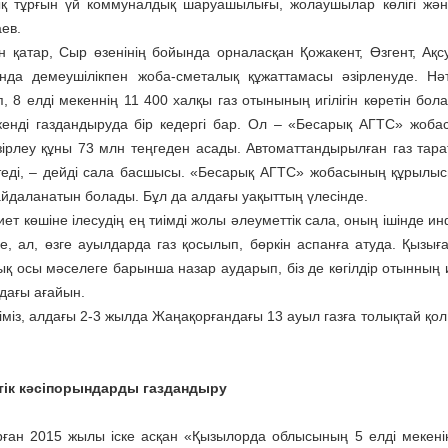
қ тұрғын үй коммуналдық шаруашылығы, жолаушылар көлігі жән
ев.
 қатар, Сыр өзенінің бойында орналасқан Қожакент, Өзгент, Ақс
нда демеушілікпен жоба-сметалық құ­жат­тамасы әзірленуде. 
іп, 8 елді мекеннің 11 400 халқы газ отынының игілігін көретін бол
кенді газдандыруда бір кедергі бар. Ол – «Бесарық АГТС» жоба
зірлеу құны 73 млн теңгеден асады. Автоматтандырылған газ тар
теді, – дейді сала басшысы. «Бесарық АГТС» жобасының құрылыс
айдаланатын болады. Бұл да алдағы уақыттың үлесінде.
ет көшіне ілесудің ең тиімді жолы әлеуметтік сала, оның ішінде и
е, ал, өзге ауылдарда газ қосылып, бөркін аспанға атуда. Қызы
 осы мәселеге барынша назар аударып, біз де көгілдір отынның игі
дағы ағайын.
німіз, алдағы 2-3 жылда Жаңақорғандағы 13 ауыл газға толықтай қо
тік кәсіпорындарды газдандыру
ған 2015 жылы іске асқан «Қызылорда облысының 5 елді мекенін