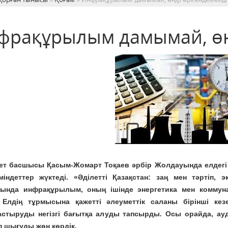
фрақұрылым дамымай, өң
ет басшысы Қасым-Жомарт Тоқаев әрбір Жолдауында елдегі
міндеттер жүктеді. «Әділетті Қазақстан: заң мен тәртіп,
ында инфрақұрылым, оның ішінде энергетика мен комму
 Елдің тұрмысына қажетті әлеуметтік саланы бірінші кезе
астыруды негізгі бағытқа алуды тапсырды. Осы орайда, ау
 шығуды жөн көрдік.