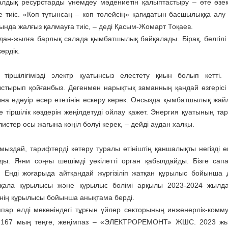
лдық ресурстарды үнемдеу мәдениетін қалыптастыру – өте өзект
уге тиіс. «Көп тұтынсаң – көп төлейсің» қағидатын басшылыққа а
нда жалғыз қалмауға тиіс, – деді Қасым-Жомарт Тоқаев.
дан-жылға барлық салада қымбатшылық байқалады. Бірақ, белгілі 
өрдік.
 тіршілігімізді электр қуатынсыз елестету қиын болып кетт
стырып қойғанбыз. Дегенмен нарықтық заманның қандай өзгерісі 
на едәуір әсер ететінін ескеру керек. Онсызда қым­батшылық жа
е тіршілік көздерін жеңіл­детуді ойлау қажет. Энергия қуатының тар
стер осы жағына көңіл бөлуі керек, – дейді аудан халқы.
мыздай, тарифтерді көтеру туралы өтініштің қаншалықты негізді 
ды. Яғни соңғы шешімді уәкілетті орган қабылдайды. Бізге сап
к. Енді жоғарыда айтқандай жүргізіліп жатқан құрылыс бойынша
 қала құрылысы және құрылыс бөлімі арқылы 2023-2024 жылдар
інің құрылысы бойынша анықтама берді.
ппар елді мекеніндегі тұрғын үйлер секторының инженерлік-ком
1,167 мың теңге, жеңімпаз – «ЭЛЕКТРОРЕМОНТ» ЖШС. 2023 жы