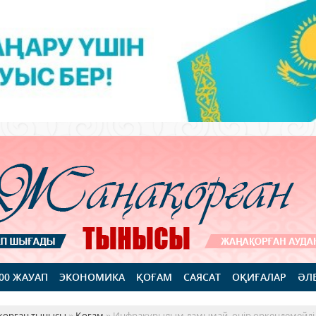
100 ЖАУАП
ЭКОНОМИКА
ҚОҒАМ
САЯСАТ
ОҚИҒАЛАР
ӘЛ
қорған тынысы
»
Қоғам
» Инфрақұрылым дамымай, өңір өркендемейді