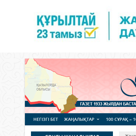
НЕГІЗГІ БЕТ
ЖАҢАЛЫҚТАР
100 СҰРАҚ – 
Жаңа