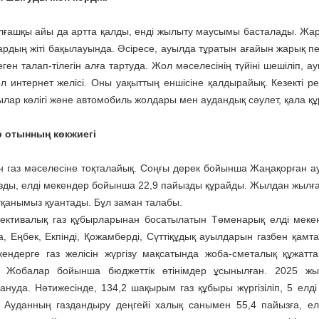
алғашқы айы да артта қалды, енді жылыту маусымы басталады. Жар
рдың жіті бақылауында. Әсіресе, ауылда тұратын ағайын жарық пен 
ген талап-тілегін алға тартуда. Жол мәселесінің түйіні шешіліп, 
ол интернет желісі. Оны уақыттың еншісіне қалдырайық. Кезекті
лар көлігі және автомобиль жолдары мен аудандық сәулет, қала құр
р отынның көкжиегі
 газ мәселесіне тоқталайық. Соңғы дерек бойынша Жаңақорған ау
зды, елді мекендер бойынша 22,9 пайызды құрайды. Жылдан жылға қа
тқанымыз қуантады. Бұл заман талабы.
ективалық газ құбырларынан боса­тылатын Төменарық елді мекені
а, Еңбек, Екпінді, Қожамберді, Сүттіқұдық ауылдарын газбен қамта
кендерге газ желісін жүргізу мақсатында жоба-сметалық құжатта
. Жобалар бойынша бюджеттік өтінімдер ұсынылған. 2025 жы
ануда. Нәтижесінде, 134,2 шақырым газ құбыры жүргізіліп, 5 елді 
 Ауданның газдандыру деңгейі халық санымен 55,4 пайызға, елд