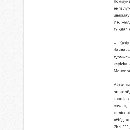
Коммуна
енгізіл
шырмауы
Иә, жыл
тыңдап к
– Қазір
байланы
тұрмысы
керісінш
Монополи
Айтқаны
анықтай
көпшілі
сәулет,
желілер
«Әбдіға
258 11