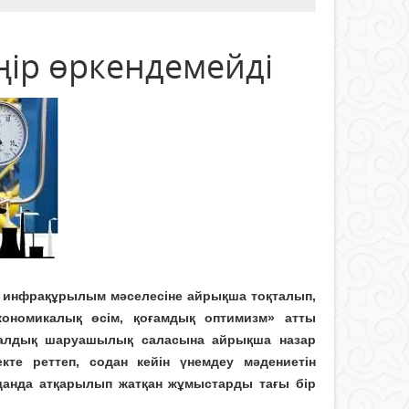
ір өркендемейді
 инфрақұрылым мәселесіне айрықша тоқталып,
 экономикалық өсім, қоғамдық оптимизм» атты
налдық шаруашылық саласына айрықша назар
кте реттеп, содан кейін үнемдеу мәдениетін
данда атқарылып жатқан жұмыстарды тағы бір