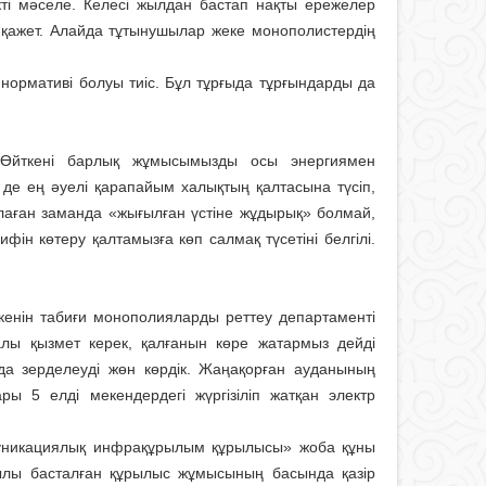
і мәселе. Келесі жылдан бас­тап нақты ережелер
лу қажет. Алайда тұтынушылар жеке монополистердің
нормативі болуы тиіс. Бұл тұрғыда тұрғындарды да
і. Өйткені барлық жұмысымызды осы энергиямен
де ең әуелі қарапайым халықтың қалтасына түсіп,
йлаған заманда «жығылған үстіне жұдырық» болмай,
ифін көтеру қалтамызға көп салмақ түсетіні белгілі.
екенін табиғи монополияларды реттеу департаменті
алы қызмет керек, қалғанын көре жатармыз дейді
 да зерделеуді жөн көрдік. Жаңақорған ауданының
ы 5 елді мекендердегі жүргізіліп жатқан электр
муникациялық инфра­құрылым құрылысы» жоба құны
лы басталған құрылыс жұмысының басында қазір