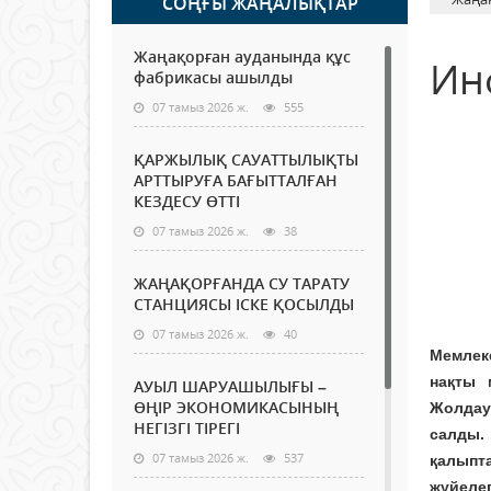
СОҢҒЫ ЖАҢАЛЫҚТАР
Жаңақорған ауданында құс
Ин
фабрикасы ашылды
07 тамыз 2026 ж.
555
ҚАРЖЫЛЫҚ САУАТТЫЛЫҚТЫ
АРТТЫРУҒА БАҒЫТТАЛҒАН
КЕЗДЕСУ ӨТТІ
07 тамыз 2026 ж.
38
ЖАҢАҚОРҒАНДА СУ ТАРАТУ
СТАНЦИЯСЫ ІСКЕ ҚОСЫЛДЫ
07 тамыз 2026 ж.
40
Мемлек
нақты 
АУЫЛ ШАРУАШЫЛЫҒЫ –
ӨҢІР ЭКОНОМИКАСЫНЫҢ
Жолдау
НЕГІЗГІ ТІРЕГІ
салды.
07 тамыз 2026 ж.
537
қалыпт
жүйелеп