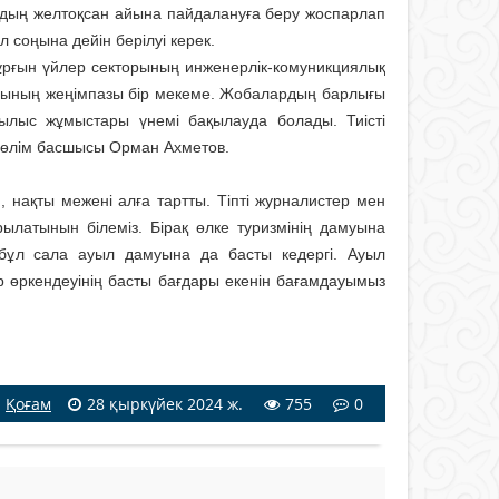
дың желтоқсан айына пайдалануға беру жоспарлап
 соңына дейін берілуі керек.
тұрғын үйлер секторы­ның инженерлік-комуникциялық
лығының жеңімпазы бір мекеме. Жобалардың барлығы
рылыс жұмыстары үнемі бақылауда болады. Тиісті
 бөлім басшысы Орман Ахметов.
 нақты межені алға тартты. Тіпті журналистер мен
ылатынын білеміз. Бірақ өлке туризмінің дамуына
 бұл сала ауыл дамуына да басты кедергі. Ауыл
 өркендеуінің басты бағдары екенін бағамдауымыз
Қоғам
28 қыркүйек 2024 ж.
755
0