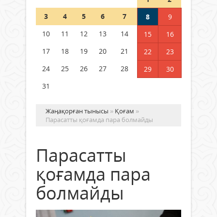
Шетелде жүрген Қазақстан
3
4
5
6
7
8
9
азаматтары қалай дауыс бере
алады?
10
11
12
13
14
15
16
05 тамыз 2026 ж.
148
17
18
19
20
21
22
23
24
25
26
27
28
29
30
31
Жаңақорған тынысы
»
Қоғам
»
Парасатты қоғамда пара болмайды
Парасатты
қоғамда пара
болмайды