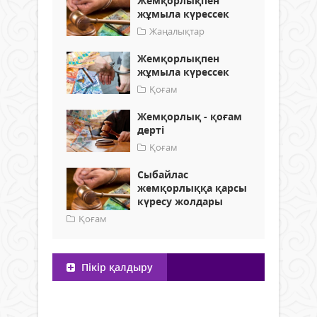
Жемқорлықпен
жұмыла күрессек
Жаңалықтар
Жемқорлықпен
жұмыла күрессек
Қоғам
Жемқорлық - қоғам
дерті
Қоғам
Сыбайлас
жемқорлыққа қарсы
күресу жолдары
Қоғам
Пікір қалдыру