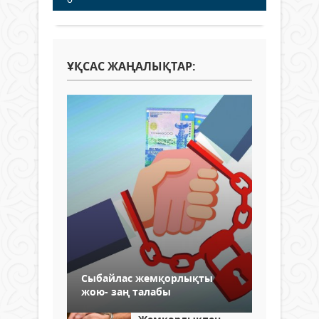
ҰҚСАС ЖАҢАЛЫҚТАР:
Сыбайлас жемқорлықты
жою- заң талабы