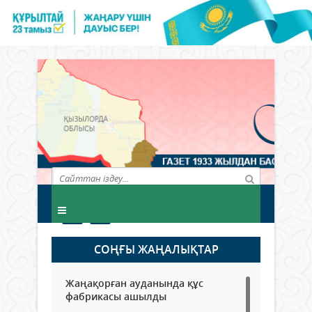
СОҢҒЫ ЖАҢАЛЫҚТАР
Жаңақорған ауданында құс
фабрикасы ашылды