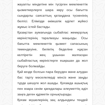
жауапты міндетіне мін түсірген мемлекеттік
қызметкерлерге шара көру осы бағытта
сындарлы саясаттың қатаңдана түскенінің
белгісі. Елімізде әкімшілік әділет жүйесі
жұмыс істей бастады.
Қазақстан аумағында сыбайлас жемқорлық
көріністерінің таралмауы маңызды. Осы
бағытта мемлекеттік қызмет сапасының
төмендеуіне, биліктің беделіне нұқсан
келтіретін жең ұшынан жалғасқан
сыбайластық көріністерге ешқашан да жол
беруге болмайды.
Қай кезде болсын пара беруден және алудан
бас тарту мәселелерді мінсіз және заңды
түрде шешуге жол ашады. Қоғамда ашықтық
пен өзара сенім қағидалары әлеуметтің әділ
заңға деген құрметін орнықтырады.
Қоғам мүшелерінің заң алдындағы теңдей