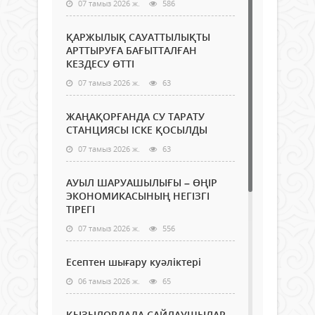
07 тамыз 2026 ж.
586
ҚАРЖЫЛЫҚ САУАТТЫЛЫҚТЫ
АРТТЫРУҒА БАҒЫТТАЛҒАН
КЕЗДЕСУ ӨТТІ
07 тамыз 2026 ж.
63
ЖАҢАҚОРҒАНДА СУ ТАРАТУ
СТАНЦИЯСЫ ІСКЕ ҚОСЫЛДЫ
07 тамыз 2026 ж.
63
АУЫЛ ШАРУАШЫЛЫҒЫ – ӨҢІР
ЭКОНОМИКАСЫНЫҢ НЕГІЗГІ
ТІРЕГІ
07 тамыз 2026 ж.
556
Есептен шығару куәліктері
06 тамыз 2026 ж.
65
ҚЫЗЫЛОРДАДА САЙЛАУШЫЛАР