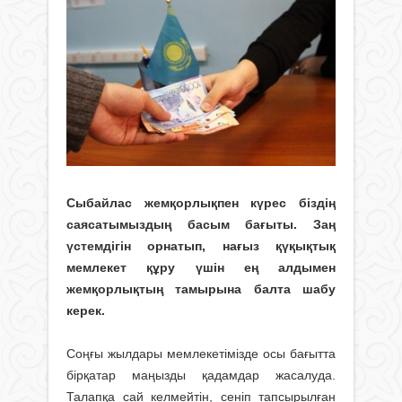
Сыбайлас жемқорлықпен күрес біздің
саясатымыздың басым бағыты. Заң
үстемдігін орнатып, нағыз қүқықтық
мемлекет құру үшін ең алдымен
жемқорлықтың тамырына балта шабу
керек.
Соңғы жылдары мемлекетімізде осы бағытта
бірқатар маңызды қадамдар жасалуда.
Талапқа сай келмейтін, сеніп тапсырылған