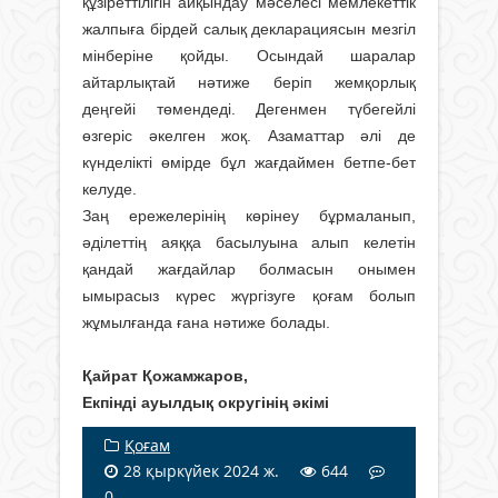
құзіреттілігін айқындау мәселесі мемлекеттік
жалпыға бірдей салық декларациясын мезгіл
мінберіне қойды. Осындай шаралар
айтарлықтай нәтиже беріп жемқорлық
деңгейі төмендеді. Дегенмен түбегейлі
өзгеріс әкелген жоқ. Азаматтар әлі де
күнделікті өмірде бұл жағдаймен бетпе-бет
келуде.
Заң ережелерінің көрінеу бұрмаланып,
әділеттің аяққа басылуына алып келетін
қандай жағдайлар болмасын онымен
ымырасыз күрес жүргізуге қоғам болып
жұмылғанда ғана нәтиже болады.
Қайрат Қожамжаров,
Екпінді ауылдық округінің әкімі
Қоғам
28 қыркүйек 2024 ж.
644
0