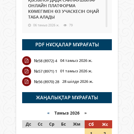
ОНЛАЙН ПЛАТФОРМА
КӨМЕГІМЕН ӨЗ УЧАСКЕСІН ОҢАЙ
ТАБА АЛАДЫ
06 тамыз 2026 ж.
79
Open Air: Қызылорда облысы
PDF НҰСҚАЛАР МҰРАҒАТЫ
полиция департаменті 20
мыңнан астам көрерменнің
қауіпсіздігін қамтамасыз етті
04 тамыз 2026 ж.
№58 (8972) 4
06 тамыз 2026 ж.
86
01 тамыз 2026 ж.
№57 (8971) 1
Wi-Fi ҚАБЫРҒА АРҚЫЛЫ ҚАЛАЙ
28 шілде 2026 ж.
№56 (8970) 28
ӨТЕДІ?
06 тамыз 2026 ж.
256
ЖАҢАЛЫҚТАР МҰРАҒАТЫ
Как могут проголосовать
граждане Казахстана,
«
Тамыз 2026 »
находящиеся за рубежом?
Дс
Сс
Ср
Бс
Жм
Сб
Жс
05 тамыз 2026 ж.
138
1
2