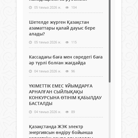
05 тамыз 2026 ж.
104
Шетелде жүрген Қазақстан
азаматтары қалай дауыс бере
алады?
05 тамыз 2026 ж.
115
Кассадағы баға мен сөредегі баға
әр түрлі болған жағдайда
04 тамыз 2026 ж.
96
ҮКІМЕТТІК ЕМЕС ҰЙЫМДАРҒА
АРНАЛҒАН СЫЙЛЫҚАҚЫ
КОНКУРСЫНА ӨТІНІМ ҚАБЫЛДАУ
БАСТАЛДЫ
04 тамыз 2026 ж.
89
Қазақстанда ЖЭК электр
энергиясын өндіру бойынша