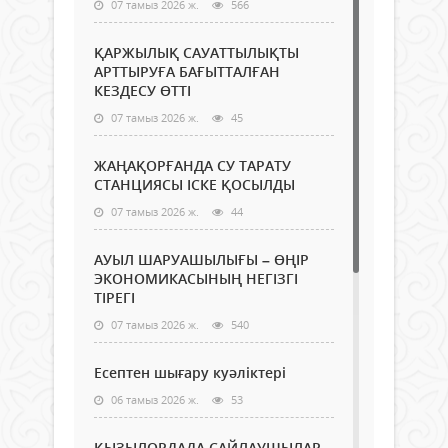
07 тамыз 2026 ж.
566
ҚАРЖЫЛЫҚ САУАТТЫЛЫҚТЫ
АРТТЫРУҒА БАҒЫТТАЛҒАН
КЕЗДЕСУ ӨТТІ
07 тамыз 2026 ж.
45
ЖАҢАҚОРҒАНДА СУ ТАРАТУ
СТАНЦИЯСЫ ІСКЕ ҚОСЫЛДЫ
07 тамыз 2026 ж.
44
АУЫЛ ШАРУАШЫЛЫҒЫ – ӨҢІР
ЭКОНОМИКАСЫНЫҢ НЕГІЗГІ
ТІРЕГІ
07 тамыз 2026 ж.
540
Есептен шығару куәліктері
06 тамыз 2026 ж.
53
ҚЫЗЫЛОРДАДА САЙЛАУШЫЛАР