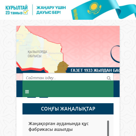
СОҢҒЫ ЖАҢАЛЫҚТАР
Жаңақорған ауданында құс
фабрикасы ашылды