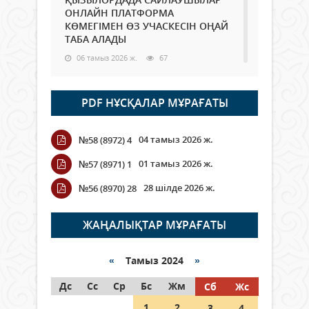
ОНЛАЙН ПЛАТФОРМА
КӨМЕГІМЕН ӨЗ УЧАСКЕСІН ОҢАЙ
ТАБА АЛАДЫ
06 тамыз 2026 ж.
67
Open Air: Қызылорда облысы
PDF НҰСҚАЛАР МҰРАҒАТЫ
полиция департаменті 20
мыңнан астам көрерменнің
қауіпсіздігін қамтамасыз етті
04 тамыз 2026 ж.
№58 (8972) 4
06 тамыз 2026 ж.
77
01 тамыз 2026 ж.
№57 (8971) 1
Wi-Fi ҚАБЫРҒА АРҚЫЛЫ ҚАЛАЙ
28 шілде 2026 ж.
№56 (8970) 28
ӨТЕДІ?
06 тамыз 2026 ж.
251
ЖАҢАЛЫҚТАР МҰРАҒАТЫ
Как могут проголосовать
граждане Казахстана,
«
Тамыз 2024
»
находящиеся за рубежом?
Дс
Сс
Ср
Бс
Жм
Сб
Жс
05 тамыз 2026 ж.
122
1
2
3
4