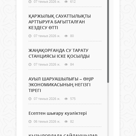
07 тамыз 2026 ж.
612
ҚАРЖЫЛЫҚ САУАТТЫЛЫҚТЫ
АРТТЫРУҒА БАҒЫТТАЛҒАН
КЕЗДЕСУ ӨТТІ
07 тамыз 2026 ж.
80
ЖАҢАҚОРҒАНДА СУ ТАРАТУ
СТАНЦИЯСЫ ІСКЕ ҚОСЫЛДЫ
07 тамыз 2026 ж.
84
АУЫЛ ШАРУАШЫЛЫҒЫ – ӨҢІР
ЭКОНОМИКАСЫНЫҢ НЕГІЗГІ
ТІРЕГІ
07 тамыз 2026 ж.
575
Есептен шығару куәліктері
06 тамыз 2026 ж.
82
ҚЫЗЫЛОРДАДА САЙЛАУШЫЛАР