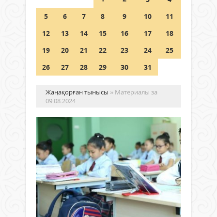
Шетелде жүрген Қазақстан
5
6
7
8
9
10
11
азаматтары қалай дауыс бере
алады?
12
13
14
15
16
17
18
05 тамыз 2026 ж.
163
19
20
21
22
23
24
25
26
27
28
29
30
31
Жаңақорған тынысы
» Материалы за
09.08.2024
Елі
1-
сы
33
Жаңалықтар
мы
09 тамыз
ас
2024 ж.
оқ
1 061
қа
0
Толығырақ
Бал