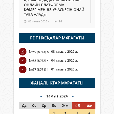
ОНЛАЙН ПЛАТФОРМА
КӨМЕГІМЕН ӨЗ УЧАСКЕСІН ОҢАЙ
ТАБА АЛАДЫ
06 тамыз 2026 ж.
94
Open Air: Қызылорда облысы
PDF НҰСҚАЛАР МҰРАҒАТЫ
полиция департаменті 20
мыңнан астам көрерменнің
қауіпсіздігін қамтамасыз етті
08 тамыз 2026 ж.
№59 (8973) 8
06 тамыз 2026 ж.
112
04 тамыз 2026 ж.
№58 (8972) 4
Wi-Fi ҚАБЫРҒА АРҚЫЛЫ ҚАЛАЙ
01 тамыз 2026 ж.
№57 (8971) 1
ӨТЕДІ?
06 тамыз 2026 ж.
271
ЖАҢАЛЫҚТАР МҰРАҒАТЫ
Как могут проголосовать
граждане Казахстана,
«
Тамыз 2024
»
находящиеся за рубежом?
Дс
Сс
Ср
Бс
Жм
Сб
Жс
05 тамыз 2026 ж.
153
1
2
3
4