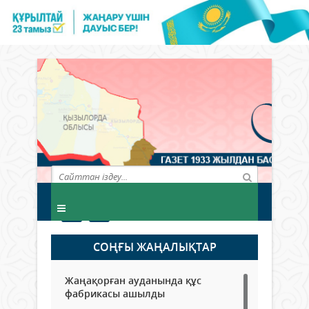
СОҢҒЫ ЖАҢАЛЫҚТАР
Жаңақорған ауданында құс
фабрикасы ашылды