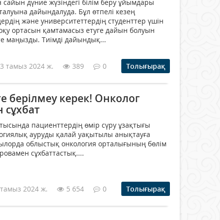
н сайын дүние жүзіндегі білім беру ұйымдары
алуына дайындалуда. Бұл өтпелі кезең
дердің және университеттердің студенттер үшін
оқу ортасын қамтамасыз етуге дайын болуын
е маңызды. Тиімді дайындық...
3 тамыз 2024 ж.
389
0
Толығырақ
е берілмеу керек! Онколог
 сұхбат
сатысында пациенттердің өмір сүру ұзақтығы
логиялық ауруды қалай уақытылы анықтауға
ылорда облыстық онкология орталығының бөлім
овамен сұхбаттастық....
 тамыз 2024 ж.
5 654
0
Толығырақ