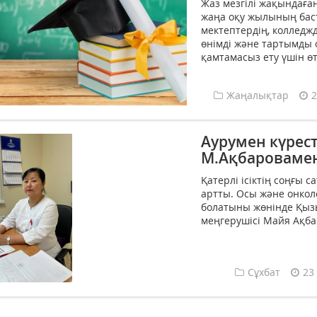
Жаз мезгілі жақындаға
жаңа оқу жылының баст
мектептердің, колледж
өнімді және тартымды 
қамтамасыз ету үшін өт
Жаңалықтар
2
Аурумен күрест
М.Ақбаровамен
Қатерлі ісіктің соңғы 
артты. Осы және онко
болатыны жөнінде Қыз
меңгерушісі Майя Ақбар
Сұхбат
23