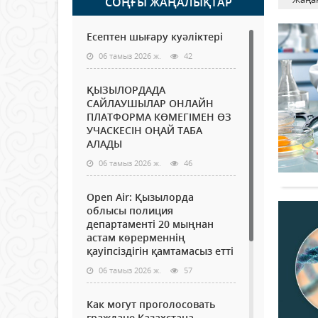
СОҢҒЫ ЖАҢАЛЫҚТАР
Есептен шығару куәліктері
06 тамыз 2026 ж.
42
ҚЫЗЫЛОРДАДА
САЙЛАУШЫЛАР ОНЛАЙН
ПЛАТФОРМА КӨМЕГІМЕН ӨЗ
УЧАСКЕСІН ОҢАЙ ТАБА
АЛАДЫ
06 тамыз 2026 ж.
46
Open Air: Қызылорда
облысы полиция
департаменті 20 мыңнан
астам көрерменнің
қауіпсіздігін қамтамасыз етті
06 тамыз 2026 ж.
57
Как могут проголосовать
граждане Казахстана,