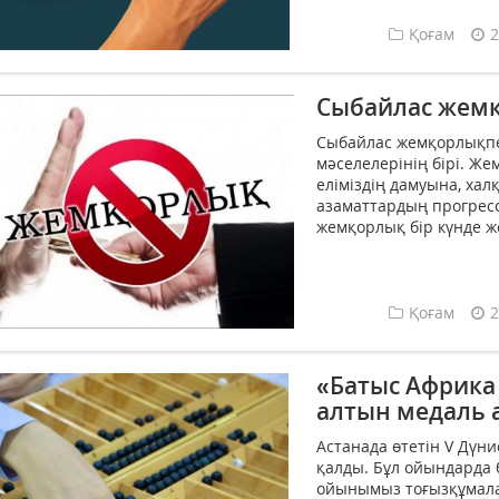
Қоғам
2
Сыбайлас жемқ
Сыбайлас жемқорлықпен
мәселелерінің бірі. Ж
еліміздің дамуына, ха
азаматтардың прогрес
жемқорлық бір күнде жо
Қоғам
2
«Батыс Африка
алтын медаль а
Астанада өтетін V Дүн
қалды. Бұл ойындарда 
ойынымыз тоғызқұмалақ