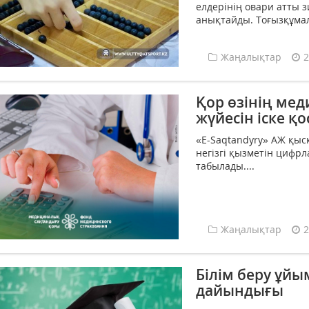
елдерінің овари атты
анықтайды. Тоғызқұмал
Жаңалықтар
2
Қор өзінің ме
жүйесін іске қ
«Е-Saqtandyry» АЖ қыс
негізгі қызметін цифр
табылады....
Жаңалықтар
2
Білім беру ұй
дайындығы