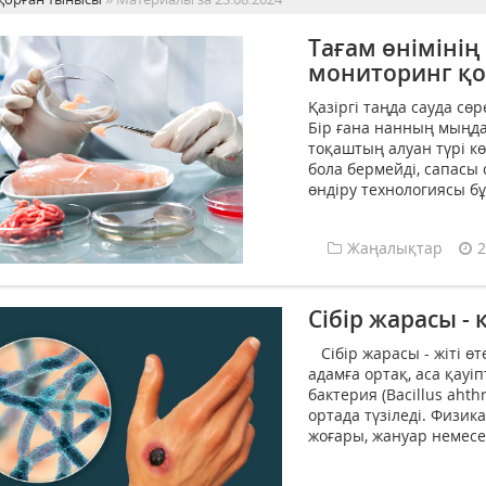
Тағам өнімінің 
мониторинг қ
Қазіргі таңда сауда сөр
Бір ғана нанның мыңдағ
тоқаштың алуан түрі кө
бола бермейді, сапасы 
өндіру технологиясы бұз
Жаңалықтар
2
Сібір жарасы - қ
Сібір жарасы - жіті өт
адамға ортақ, аса қауі
бактерия (Bacillus aht
ортада түзіледі. Физик
жоғары, жануар немесе 