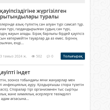
қауіпсіздігіне жүргізілген
орытындылары туралы
елерінде азық-түліктің сан алуан түрі самсап тұр.
ан түрі, газдандырылған судың сан түрі,
здің жауын алады. Бірақ барлығы бірдей қауіпсіз
сын көтермейтін тауарлар да аз емес. Бірінің
ылған, енді...
3 тамыз 2024 ж.
502
0
Толығырақ
ауіпті індет
етін, зооноз тобындағы яғни жануарлар мен
пті инфекциялық ауру. Қоздырғышы спора түзетін
hracis). Споралар тірі организмнен тыс сыртқы
алық және химиялық әсерлерге төзімділігі
адам ағзасына...