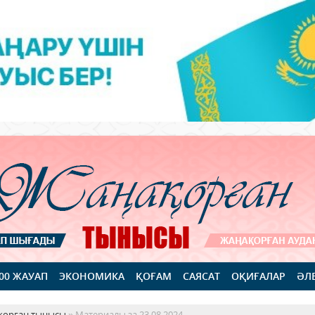
100 ЖАУАП
ЭКОНОМИКА
ҚОҒАМ
САЯСАТ
ОҚИҒАЛАР
ӘЛ
қорған тынысы
» Материалы за 23.08.2024