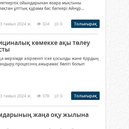
 зияткерлік ойындарынан өзара мықтыны
ақтан ұлттық құрама бас бапкері Айнұр...
3 тамыз 2024 ж.
324
0
Толығырақ
дициналық көмекке ақы төлеу
осты
қа мерзімде әзірленіп іске қосылды және Қордың
ландыру процесінің ажырамас бөлігі болып
3 тамыз 2024 ж.
378
0
Толығырақ
ымдарының жаңа оқу жылына