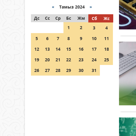
Қазақстанда ЖЭК электр
энергиясын өндіру бойынша
«
Тамыз 2024
»
көрсеткіш асыра орындалды
Дс
Сс
Ср
Бс
Жм
Сб
Жс
04 тамыз 2026 ж.
105
1
2
3
4
ҚҰРҚЫЛТАЙДЫҢ ҰЯСЫ КИЕЛІ
5
6
7
8
9
10
11
МЕ?
12
13
14
15
16
17
18
04 тамыз 2026 ж.
96
19
20
21
22
23
24
25
Германия аптап ыстыққа
байланысты суды үнемдей
26
27
28
29
30
31
бастады
04 тамыз 2026 ж.
93