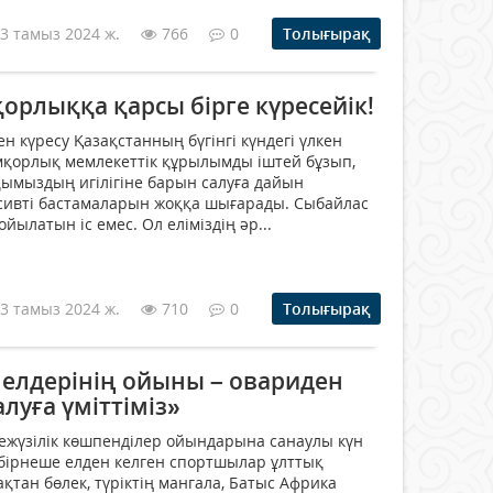
3 тамыз 2024 ж.
766
0
Толығырақ
орлыққа қарсы бірге күресейік!
 күресу Қазақстанның бүгінгі күндегі үлкен
емқорлық мемлекеттік құрылымды іштей бұзып,
лқымыздың игілігіне барын салуға дайын
сивті бастамаларын жоққа шығарады. Сыбайлас
йылатын іс емес. Ол еліміздің әр...
3 тамыз 2024 ж.
710
0
Толығырақ
 елдерінің ойыны – овариден
луға үміттіміз»
иежүзілік көшпенділер ойындарына санаулы күн
бірнеше елден келген спортшылар ұлттық
тан бөлек, түріктің мангала, Батыс Африка