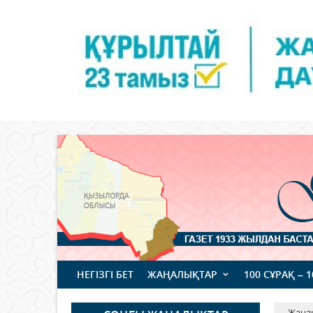
НЕГІЗГІ БЕТ
ЖАҢАЛЫҚТАР
100 СҰРАҚ – 
Жаңа