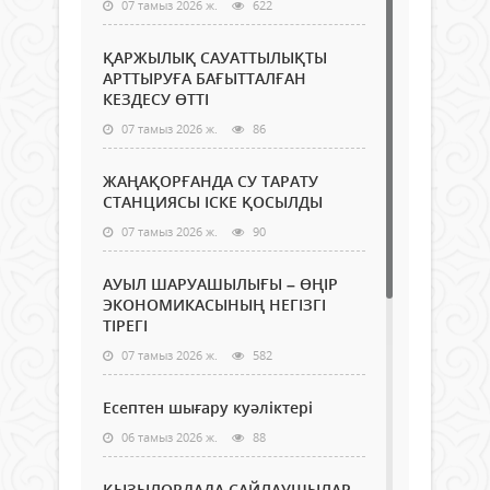
07 тамыз 2026 ж.
622
ҚАРЖЫЛЫҚ САУАТТЫЛЫҚТЫ
АРТТЫРУҒА БАҒЫТТАЛҒАН
КЕЗДЕСУ ӨТТІ
07 тамыз 2026 ж.
86
ЖАҢАҚОРҒАНДА СУ ТАРАТУ
СТАНЦИЯСЫ ІСКЕ ҚОСЫЛДЫ
07 тамыз 2026 ж.
90
АУЫЛ ШАРУАШЫЛЫҒЫ – ӨҢІР
ЭКОНОМИКАСЫНЫҢ НЕГІЗГІ
ТІРЕГІ
07 тамыз 2026 ж.
582
Есептен шығару куәліктері
06 тамыз 2026 ж.
88
ҚЫЗЫЛОРДАДА САЙЛАУШЫЛАР