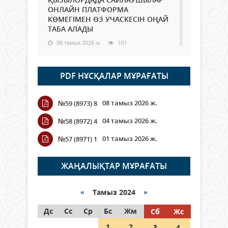
ОНЛАЙН ПЛАТФОРМА
КӨМЕГІМЕН ӨЗ УЧАСКЕСІН ОҢАЙ
ТАБА АЛАДЫ
06 тамыз 2026 ж.
101
Open Air: Қызылорда облысы
PDF НҰСҚАЛАР МҰРАҒАТЫ
полиция департаменті 20
мыңнан астам көрерменнің
қауіпсіздігін қамтамасыз етті
08 тамыз 2026 ж.
№59 (8973) 8
06 тамыз 2026 ж.
122
04 тамыз 2026 ж.
№58 (8972) 4
Wi-Fi ҚАБЫРҒА АРҚЫЛЫ ҚАЛАЙ
01 тамыз 2026 ж.
№57 (8971) 1
ӨТЕДІ?
06 тамыз 2026 ж.
278
ЖАҢАЛЫҚТАР МҰРАҒАТЫ
Как могут проголосовать
граждане Казахстана,
«
Тамыз 2024
»
находящиеся за рубежом?
Дс
Сс
Ср
Бс
Жм
Сб
Жс
05 тамыз 2026 ж.
160
1
2
3
4