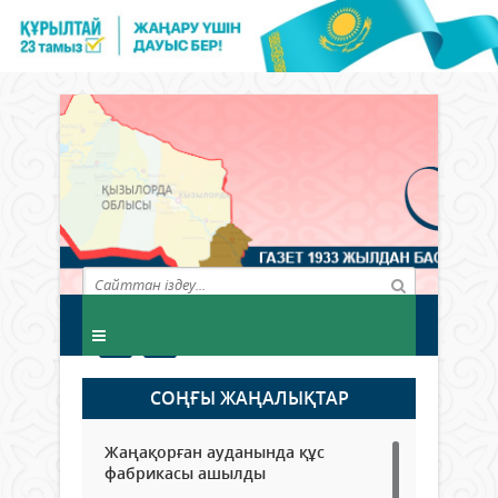
СОҢҒЫ ЖАҢАЛЫҚТАР
Жаңақорған ауданында құс
фабрикасы ашылды