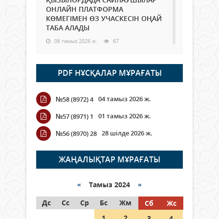
ОНЛАЙН ПЛАТФОРМА
КӨМЕГІМЕН ӨЗ УЧАСКЕСІН ОҢАЙ
ТАБА АЛАДЫ
06 тамыз 2026 ж.
67
Open Air: Қызылорда облысы
PDF НҰСҚАЛАР МҰРАҒАТЫ
полиция департаменті 20
мыңнан астам көрерменнің
қауіпсіздігін қамтамасыз етті
04 тамыз 2026 ж.
№58 (8972) 4
06 тамыз 2026 ж.
77
01 тамыз 2026 ж.
№57 (8971) 1
Wi-Fi ҚАБЫРҒА АРҚЫЛЫ ҚАЛАЙ
28 шілде 2026 ж.
№56 (8970) 28
ӨТЕДІ?
06 тамыз 2026 ж.
251
ЖАҢАЛЫҚТАР МҰРАҒАТЫ
Как могут проголосовать
граждане Казахстана,
«
Тамыз 2024
»
находящиеся за рубежом?
Дс
Сс
Ср
Бс
Жм
Сб
Жс
05 тамыз 2026 ж.
122
1
2
3
4