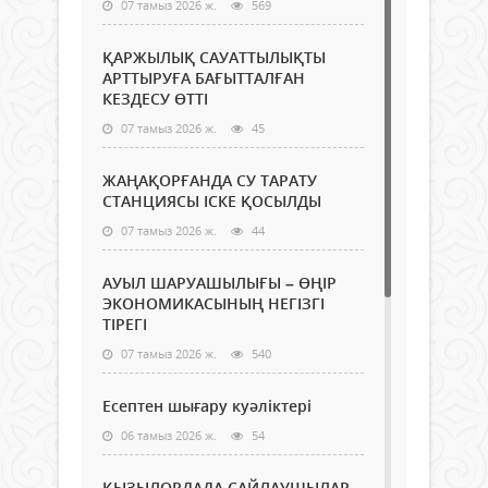
07 тамыз 2026 ж.
569
ҚАРЖЫЛЫҚ САУАТТЫЛЫҚТЫ
АРТТЫРУҒА БАҒЫТТАЛҒАН
КЕЗДЕСУ ӨТТІ
07 тамыз 2026 ж.
45
ЖАҢАҚОРҒАНДА СУ ТАРАТУ
СТАНЦИЯСЫ ІСКЕ ҚОСЫЛДЫ
07 тамыз 2026 ж.
44
АУЫЛ ШАРУАШЫЛЫҒЫ – ӨҢІР
ЭКОНОМИКАСЫНЫҢ НЕГІЗГІ
ТІРЕГІ
07 тамыз 2026 ж.
540
Есептен шығару куәліктері
06 тамыз 2026 ж.
54
ҚЫЗЫЛОРДАДА САЙЛАУШЫЛАР