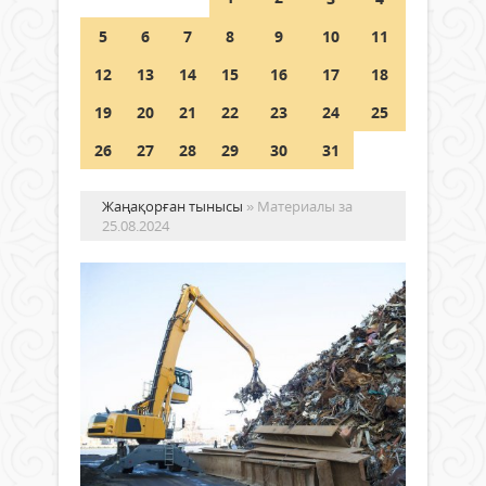
Шетелде жүрген Қазақстан
5
6
7
8
9
10
11
азаматтары қалай дауыс бере
алады?
12
13
14
15
16
17
18
05 тамыз 2026 ж.
134
19
20
21
22
23
24
25
26
27
28
29
30
31
Жаңақорған тынысы
» Материалы за
25.08.2024
Елі
қа
ме
сы
ме
Жаңалықтар
қа
25 тамыз
шы
2024 ж.
уа
896
0
ты
Толығырақ