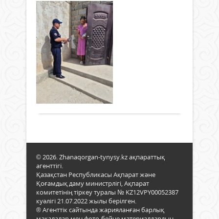
қау
Тұ
елде
үй
мере
се
күнд
өр
тізб
өзге
қау
Жаңалықтар
енгіз
са
25 тамыз
2024 ж.
Өрт
539
0
қауіп
Толығырақ
сақт
мақс
Жаңа
ауд
азам
қорғ
орг
© 2026. Zhanaqorgan-tynysy.kz ақпараттық
қызм
агенттігі.
2024
Қазақстан Республикасы Ақпарат және
жыл
Қоғамдық даму министрлігі, Ақпарат
24
комитетінің тіркеу туралы № KZ12VPY00052387
там
куәлігі 21.07.2022 жылы берілген.
күні
® Агенттік сайтында жарияланған барлық
Жаңа
мақалалар мен фото-бейне материалдардың