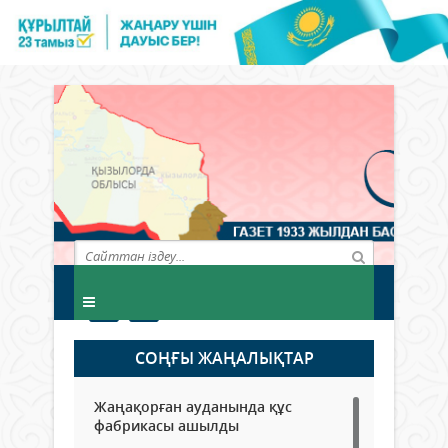
СОҢҒЫ ЖАҢАЛЫҚТАР
Жаңақорған ауданында құс
фабрикасы ашылды