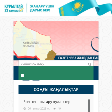
СОҢҒЫ ЖАҢАЛЫҚТАР
Есептен шығару куәліктері
06 тамыз 2026 ж.
49