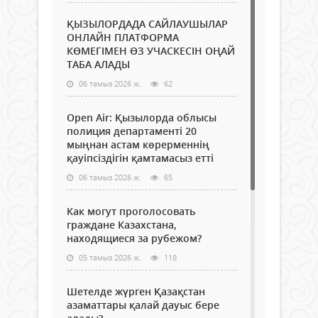
ҚЫЗЫЛОРДАДА САЙЛАУШЫЛАР
ОНЛАЙН ПЛАТФОРМА
КӨМЕГІМЕН ӨЗ УЧАСКЕСІН ОҢАЙ
ТАБА АЛАДЫ
06 тамыз 2026 ж.
62
Open Air: Қызылорда облысы
полиция департаменті 20
мыңнан астам көрерменнің
қауіпсіздігін қамтамасыз етті
06 тамыз 2026 ж.
65
Как могут проголосовать
граждане Казахстана,
находящиеся за рубежом?
05 тамыз 2026 ж.
118
Шетелде жүрген Қазақстан
азаматтары қалай дауыс бере