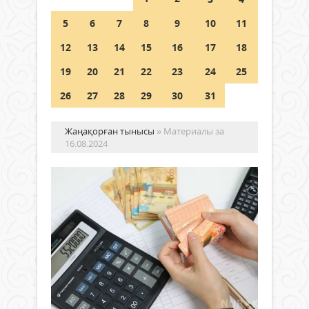
5
6
7
8
9
10
11
Германия аптап ыстыққа
байланысты суды үнемдей
12
13
14
15
16
17
18
бастады
19
20
21
22
23
24
25
04 тамыз 2026 ж.
96
26
27
28
29
30
31
Жаңақорған тынысы
» Материалы за
16.08.2024
Қа
тұ
жы
үш
76
Жаңалықтар
мл
16 тамыз
те
2024 ж.
ас
608
0
қа
Толығырақ