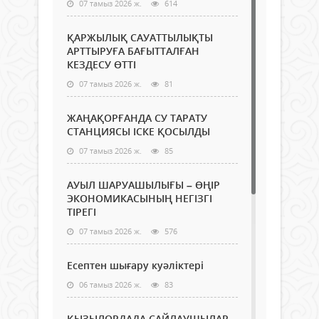
07 тамыз 2026 ж.
614
ҚАРЖЫЛЫҚ САУАТТЫЛЫҚТЫ
АРТТЫРУҒА БАҒЫТТАЛҒАН
КЕЗДЕСУ ӨТТІ
07 тамыз 2026 ж.
81
ЖАҢАҚОРҒАНДА СУ ТАРАТУ
СТАНЦИЯСЫ ІСКЕ ҚОСЫЛДЫ
07 тамыз 2026 ж.
85
АУЫЛ ШАРУАШЫЛЫҒЫ – ӨҢІР
ЭКОНОМИКАСЫНЫҢ НЕГІЗГІ
ТІРЕГІ
07 тамыз 2026 ж.
576
Есептен шығару куәліктері
06 тамыз 2026 ж.
83
ҚЫЗЫЛОРДАДА САЙЛАУШЫЛАР