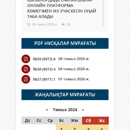
ОНЛАЙН ПЛАТФОРМА
КӨМЕГІМЕН ӨЗ УЧАСКЕСІН ОҢАЙ
ТАБА АЛАДЫ
06 тамыз 2026 ж.
95
Open Air: Қызылорда облысы
PDF НҰСҚАЛАР МҰРАҒАТЫ
полиция департаменті 20
мыңнан астам көрерменнің
қауіпсіздігін қамтамасыз етті
08 тамыз 2026 ж.
№59 (8973) 8
06 тамыз 2026 ж.
114
04 тамыз 2026 ж.
№58 (8972) 4
Wi-Fi ҚАБЫРҒА АРҚЫЛЫ ҚАЛАЙ
01 тамыз 2026 ж.
№57 (8971) 1
ӨТЕДІ?
06 тамыз 2026 ж.
273
ЖАҢАЛЫҚТАР МҰРАҒАТЫ
Как могут проголосовать
граждане Казахстана,
«
Тамыз 2024
»
находящиеся за рубежом?
Дс
Сс
Ср
Бс
Жм
Сб
Жс
05 тамыз 2026 ж.
154
1
2
3
4