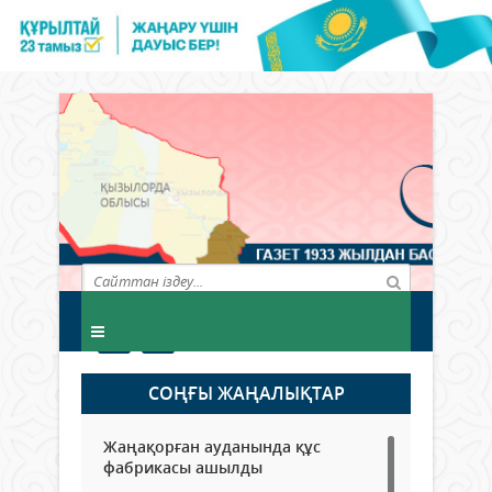
СОҢҒЫ ЖАҢАЛЫҚТАР
Жаңақорған ауданында құс
фабрикасы ашылды