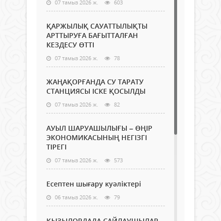
07 тамыз 2026 ж.
603
ҚАРЖЫЛЫҚ САУАТТЫЛЫҚТЫ
АРТТЫРУҒА БАҒЫТТАЛҒАН
КЕЗДЕСУ ӨТТІ
07 тамыз 2026 ж.
78
ЖАҢАҚОРҒАНДА СУ ТАРАТУ
СТАНЦИЯСЫ ІСКЕ ҚОСЫЛДЫ
07 тамыз 2026 ж.
82
АУЫЛ ШАРУАШЫЛЫҒЫ – ӨҢІР
ЭКОНОМИКАСЫНЫҢ НЕГІЗГІ
ТІРЕГІ
07 тамыз 2026 ж.
573
Есептен шығару куәліктері
06 тамыз 2026 ж.
79
ҚЫЗЫЛОРДАДА САЙЛАУШЫЛАР