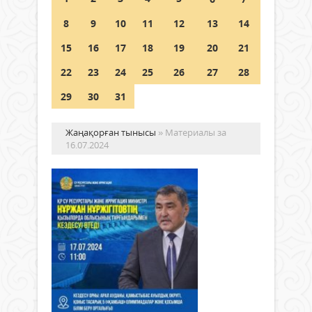
Шетелде жүрген Қазақстан
8
9
10
11
12
13
14
азаматтары қалай дауыс бере
алады?
15
16
17
18
19
20
21
05 тамыз 2026 ж.
161
22
23
24
25
26
27
28
29
30
31
Жаңақорған тынысы
» Материалы за
16.07.2024
ҚР
Су
ре
жә
ир
Жаңалықтар
ми
16 шілде
об
2024 ж.
тұ
877
0
кез
Толығырақ