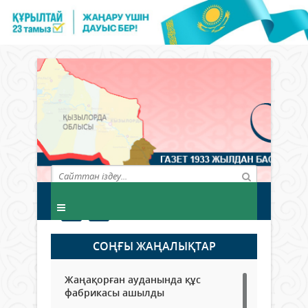
СОҢҒЫ ЖАҢАЛЫҚТАР
Жаңақорған ауданында құс
фабрикасы ашылды