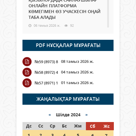
ОНЛАЙН ПЛАТФОРМА
КӨМЕГІМЕН ӨЗ УЧАСКЕСІН ОҢАЙ
ТАБА АЛАДЫ
06 тамыз 2026 ж.
92
Open Air: Қызылорда облысы
PDF НҰСҚАЛАР МҰРАҒАТЫ
полиция департаменті 20
мыңнан астам көрерменнің
қауіпсіздігін қамтамасыз етті
08 тамыз 2026 ж.
№59 (8973) 8
06 тамыз 2026 ж.
108
04 тамыз 2026 ж.
№58 (8972) 4
Wi-Fi ҚАБЫРҒА АРҚЫЛЫ ҚАЛАЙ
01 тамыз 2026 ж.
№57 (8971) 1
ӨТЕДІ?
06 тамыз 2026 ж.
269
ЖАҢАЛЫҚТАР МҰРАҒАТЫ
Как могут проголосовать
граждане Казахстана,
«
Шілде 2024
»
находящиеся за рубежом?
Дс
Сс
Ср
Бс
Жм
Сб
Жс
05 тамыз 2026 ж.
151
1
2
3
4
5
6
7