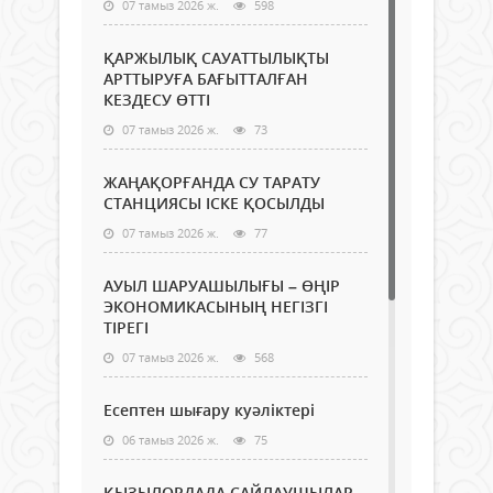
07 тамыз 2026 ж.
598
ҚАРЖЫЛЫҚ САУАТТЫЛЫҚТЫ
АРТТЫРУҒА БАҒЫТТАЛҒАН
КЕЗДЕСУ ӨТТІ
07 тамыз 2026 ж.
73
ЖАҢАҚОРҒАНДА СУ ТАРАТУ
СТАНЦИЯСЫ ІСКЕ ҚОСЫЛДЫ
07 тамыз 2026 ж.
77
АУЫЛ ШАРУАШЫЛЫҒЫ – ӨҢІР
ЭКОНОМИКАСЫНЫҢ НЕГІЗГІ
ТІРЕГІ
07 тамыз 2026 ж.
568
Есептен шығару куәліктері
06 тамыз 2026 ж.
75
ҚЫЗЫЛОРДАДА САЙЛАУШЫЛАР