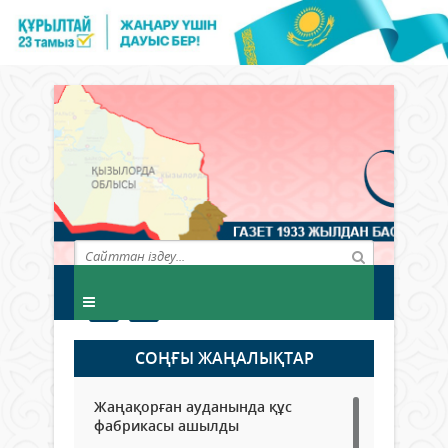
СОҢҒЫ ЖАҢАЛЫҚТАР
Жаңақорған ауданында құс
фабрикасы ашылды