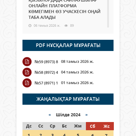
ОНЛАЙН ПЛАТФОРМА
КӨМЕГІМЕН ӨЗ УЧАСКЕСІН ОҢАЙ
ТАБА АЛАДЫ
06 тамыз 2026 ж.
89
Open Air: Қызылорда облысы
PDF НҰСҚАЛАР МҰРАҒАТЫ
полиция департаменті 20
мыңнан астам көрерменнің
қауіпсіздігін қамтамасыз етті
08 тамыз 2026 ж.
№59 (8973) 8
06 тамыз 2026 ж.
100
04 тамыз 2026 ж.
№58 (8972) 4
Wi-Fi ҚАБЫРҒА АРҚЫЛЫ ҚАЛАЙ
01 тамыз 2026 ж.
№57 (8971) 1
ӨТЕДІ?
06 тамыз 2026 ж.
266
ЖАҢАЛЫҚТАР МҰРАҒАТЫ
Как могут проголосовать
граждане Казахстана,
«
Шілде 2024
»
находящиеся за рубежом?
Дс
Сс
Ср
Бс
Жм
Сб
Жс
05 тамыз 2026 ж.
147
1
2
3
4
5
6
7