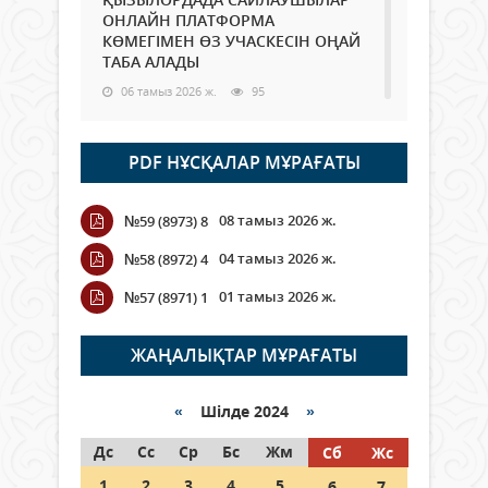
ОНЛАЙН ПЛАТФОРМА
КӨМЕГІМЕН ӨЗ УЧАСКЕСІН ОҢАЙ
ТАБА АЛАДЫ
06 тамыз 2026 ж.
95
Open Air: Қызылорда облысы
PDF НҰСҚАЛАР МҰРАҒАТЫ
полиция департаменті 20
мыңнан астам көрерменнің
қауіпсіздігін қамтамасыз етті
08 тамыз 2026 ж.
№59 (8973) 8
06 тамыз 2026 ж.
114
04 тамыз 2026 ж.
№58 (8972) 4
Wi-Fi ҚАБЫРҒА АРҚЫЛЫ ҚАЛАЙ
01 тамыз 2026 ж.
№57 (8971) 1
ӨТЕДІ?
06 тамыз 2026 ж.
273
ЖАҢАЛЫҚТАР МҰРАҒАТЫ
Как могут проголосовать
граждане Казахстана,
«
Шілде 2024
»
находящиеся за рубежом?
Дс
Сс
Ср
Бс
Жм
Сб
Жс
05 тамыз 2026 ж.
154
1
2
3
4
5
6
7