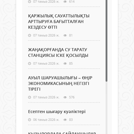
07 тамыз 2026 ж.
614
ҚАРЖЫЛЫҚ САУАТТЫЛЫҚТЫ
АРТТЫРУҒА БАҒЫТТАЛҒАН
КЕЗДЕСУ ӨТТІ
07 тамыз 2026 ж.
81
ЖАҢАҚОРҒАНДА СУ ТАРАТУ
СТАНЦИЯСЫ ІСКЕ ҚОСЫЛДЫ
07 тамыз 2026 ж.
85
АУЫЛ ШАРУАШЫЛЫҒЫ – ӨҢІР
ЭКОНОМИКАСЫНЫҢ НЕГІЗГІ
ТІРЕГІ
07 тамыз 2026 ж.
576
Есептен шығару куәліктері
06 тамыз 2026 ж.
83
ҚЫЗЫЛОРДАДА САЙЛАУШЫЛАР