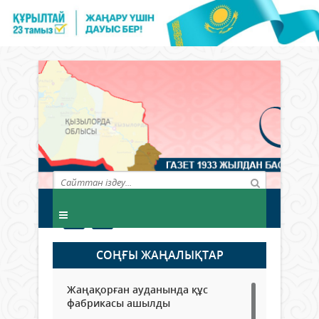
СОҢҒЫ ЖАҢАЛЫҚТАР
Жаңақорған ауданында құс
фабрикасы ашылды