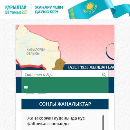
СОҢҒЫ ЖАҢАЛЫҚТАР
Жаңақорған ауданында құс
фабрикасы ашылды