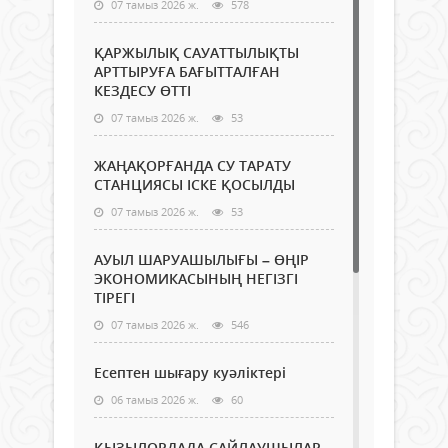
07 тамыз 2026 ж.
578
ҚАРЖЫЛЫҚ САУАТТЫЛЫҚТЫ
АРТТЫРУҒА БАҒЫТТАЛҒАН
КЕЗДЕСУ ӨТТІ
07 тамыз 2026 ж.
53
ЖАҢАҚОРҒАНДА СУ ТАРАТУ
СТАНЦИЯСЫ ІСКЕ ҚОСЫЛДЫ
07 тамыз 2026 ж.
53
АУЫЛ ШАРУАШЫЛЫҒЫ – ӨҢІР
ЭКОНОМИКАСЫНЫҢ НЕГІЗГІ
ТІРЕГІ
07 тамыз 2026 ж.
546
Есептен шығару куәліктері
06 тамыз 2026 ж.
60
ҚЫЗЫЛОРДАДА САЙЛАУШЫЛАР