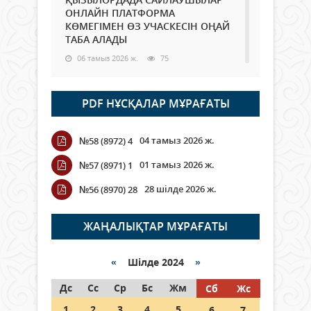
ОНЛАЙН ПЛАТФОРМА
КӨМЕГІМЕН ӨЗ УЧАСКЕСІН ОҢАЙ
ТАБА АЛАДЫ
06 тамыз 2026 ж.
75
Open Air: Қызылорда облысы
PDF НҰСҚАЛАР МҰРАҒАТЫ
полиция департаменті 20
мыңнан астам көрерменнің
қауіпсіздігін қамтамасыз етті
04 тамыз 2026 ж.
№58 (8972) 4
06 тамыз 2026 ж.
83
01 тамыз 2026 ж.
№57 (8971) 1
Wi-Fi ҚАБЫРҒА АРҚЫЛЫ ҚАЛАЙ
28 шілде 2026 ж.
№56 (8970) 28
ӨТЕДІ?
06 тамыз 2026 ж.
253
ЖАҢАЛЫҚТАР МҰРАҒАТЫ
Как могут проголосовать
граждане Казахстана,
«
Шілде 2024
»
находящиеся за рубежом?
Дс
Сс
Ср
Бс
Жм
Сб
Жс
05 тамыз 2026 ж.
132
1
2
3
4
5
6
7