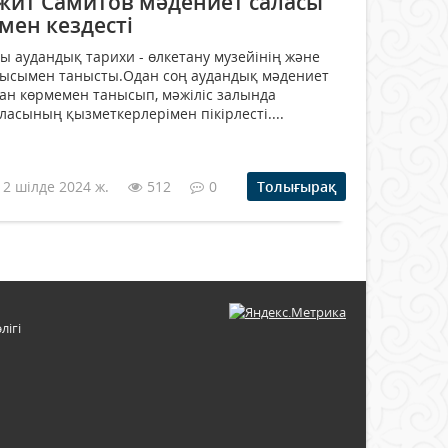
ажит Самитов мәдениет саласы
мен кездесті
 аудандық тарихи - өлкетану музейінің және
мысымен танысты.Одан соң аудандық мәдениет
ған көрмемен танысып, мәжіліс залында
ласының қызметкерлерімен пікірлесті....
12 шілде 2024 ж.
512
0
Толығырақ
лігі