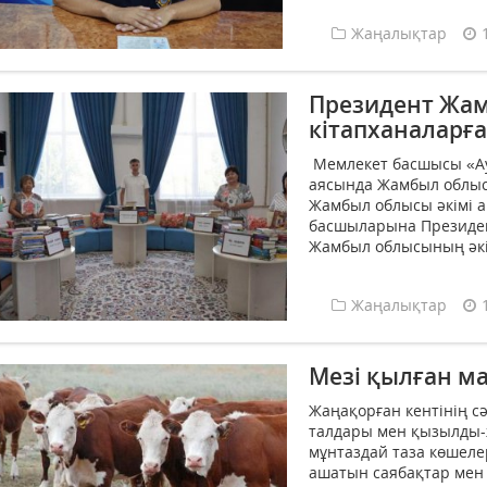
Жаңалықтар
Президент Жа
кітапханаларға
Мемлекет басшысы «Ау
аясында Жамбыл облыс
Жамбыл облысы әкімі 
басшыларына Президент
Жамбыл облысының әкімд
Жаңалықтар
Мезі қылған м
Жаңақорған кентінің с
талдары мен қызылды-
мұнтаздай таза көшелер
ашатын саябақтар мен