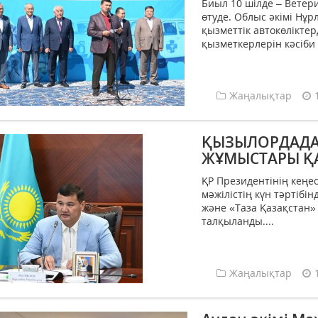
Биыл 10 шілде – Ветер
өтуде. Облыс әкімі Нұ
қызметтік автокөліктер
қызметкерлерін кәсіби
Жаңалықтар
ҚЫЗЫЛОРДАДА
ЖҰМЫСТАРЫ ҚА
ҚР Президентінің кеңе
мәжілістің күн тәртібі
және «Таза Қазақстан»
талқыланды....
Жаңалықтар