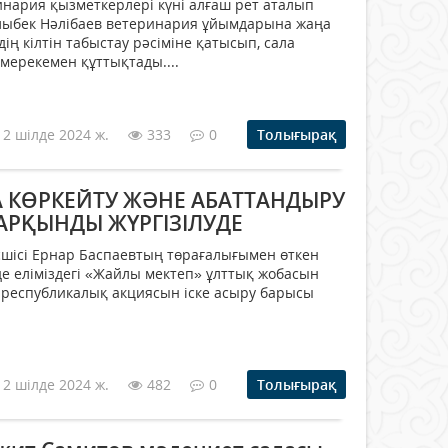
инария қызметкерлері күні алғаш рет аталып
рлыбек Нәлібаев ветеринария ұйымдарына жаңа
дің кілтін табыстау рәсіміне қатысып, сала
 мерекемен құттықтады....
12 шілде 2024 ж.
333
0
Толығырақ
 КӨРКЕЙТУ ЖӘНЕ АБАТТАНДЫРУ
РҚЫНДЫ ЖҮРГІЗІЛУДЕ
сшісі Ернар Баспаевтың төрағалығымен өткен
нде еліміздегі «Жайлы мектеп» ұлттық жобасын
 республикалық акциясын іске асыру барысы
12 шілде 2024 ж.
482
0
Толығырақ