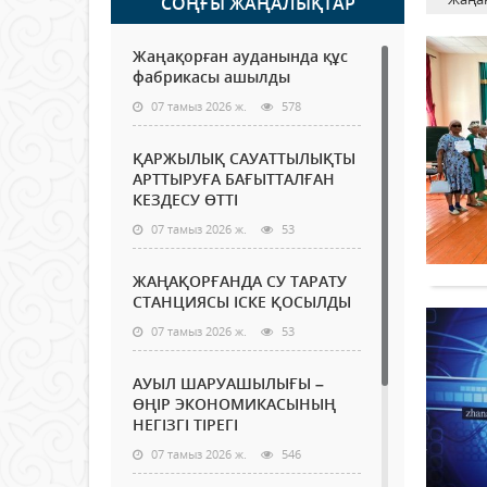
СОҢҒЫ ЖАҢАЛЫҚТАР
Жаңақорған ауданында құс
фабрикасы ашылды
07 тамыз 2026 ж.
578
ҚАРЖЫЛЫҚ САУАТТЫЛЫҚТЫ
АРТТЫРУҒА БАҒЫТТАЛҒАН
КЕЗДЕСУ ӨТТІ
07 тамыз 2026 ж.
53
ЖАҢАҚОРҒАНДА СУ ТАРАТУ
СТАНЦИЯСЫ ІСКЕ ҚОСЫЛДЫ
07 тамыз 2026 ж.
53
АУЫЛ ШАРУАШЫЛЫҒЫ –
ӨҢІР ЭКОНОМИКАСЫНЫҢ
НЕГІЗГІ ТІРЕГІ
07 тамыз 2026 ж.
546