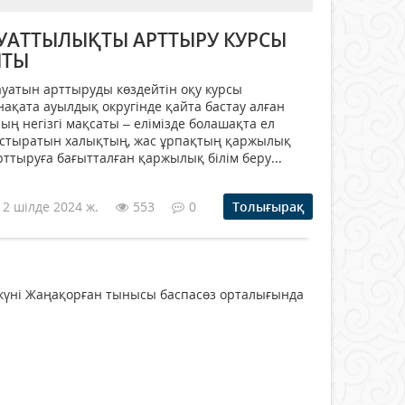
УАТТЫЛЫҚТЫ АРТТЫРУ КУРСЫ
ПТЫ
уатын арттыруды көздейтін оқу курсы
ақата ауылдық округінде қайта бастау алған
ң негізгі мақсаты – елімізде болашақта ел
стыратын халықтың, жас ұрпақтың қаржылық
ттыруға бағытталған қаржылық білім беру...
12 шілде 2024 ж.
553
0
Толығырақ
 күні Жаңақорған тынысы баспасөз орталығында