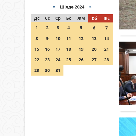
«
Шілде 2024
»
Как могут проголосовать
Дс
граждане Казахстана,
Сс
Ср
Бс
Жм
Сб
Жс
находящиеся за рубежом?
1
2
3
4
5
6
7
05 тамыз 2026 ж.
132
8
9
10
11
12
13
14
Шетелде жүрген Қазақстан
15
16
17
18
19
20
21
азаматтары қалай дауыс
бере алады?
22
23
24
25
26
27
28
05 тамыз 2026 ж.
143
29
30
31