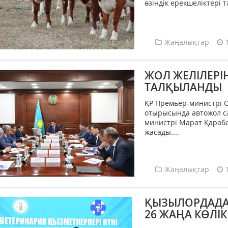
өзіндік ерекшеліктері тә
Жаңалықтар
ЖОЛ ЖЕЛІЛЕРІ
ТАЛҚЫЛАНДЫ
ҚР Премьер-министрі О
отырысында автожол са
министрі Марат Қараба
жасады....
Жаңалықтар
ҚЫЗЫЛОРДАДА 
26 ЖАҢА КӨЛІ