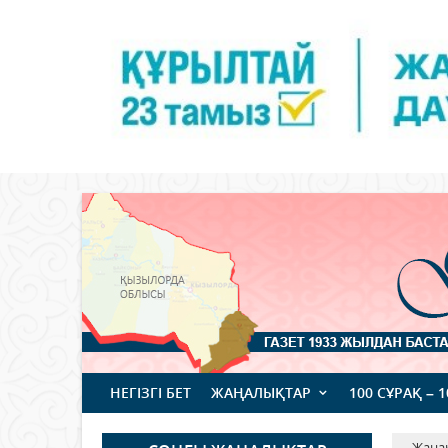
НЕГІЗГІ БЕТ
ЖАҢАЛЫҚТАР
100 СҰРАҚ – 
Жаңа