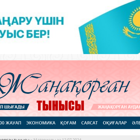
100 ЖАУАП
ЭКОНОМИКА
ҚОҒАМ
САЯСАТ
ОҚИҒАЛАР
ӘЛ
қорған тынысы
» Материалы за 12.07.2024