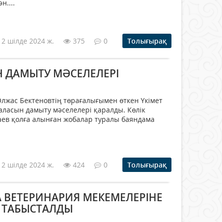
н....
12 шілде 2024 ж.
375
0
Толығырақ
Н ДАМЫТУ МӘСЕЛЕЛЕРІ
лжас Бектеновтің төрағалығымен өткен Үкімет
ласын дамыту мәселелері қаралды. Көлік
ев қолға алынған жобалар туралы баяндама
12 шілде 2024 ж.
424
0
Толығырақ
ВЕТЕРИНАРИЯ МЕКЕМЕЛЕРІНЕ
К ТАБЫСТАЛДЫ