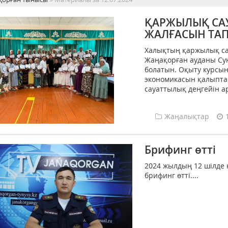
ҚАРЖЫЛЫҚ СА
ЖАЛҒАСЫН ТА
Халықтың қаржылық са
Жаңақорған ауданы Сун
болатын. Оқыту курсыны
экономикасын қалыпта
сауаттылық деңгейін ар
Жаңалықтар
Брифинг өтті
2024 жылдың 12 шілде
брифинг өтті....