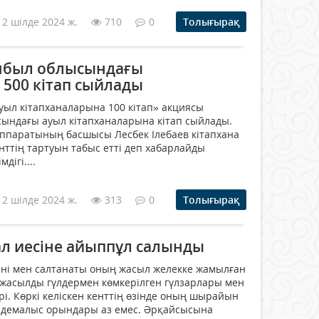
12 шілде 2024 ж.
710
0
Толығырақ
мбыл облысындағы
 500 кітап сыйлады
ыл кітапханаларына 100 кітап» акциясы
ындағы ауыл кітапханаларына кітап сыйлады.
аппаратының басшысы Лесбек Ілебаев кітапхана
тің тартуын табыс етті деп хабарлайды
ігі....
12 шілде 2024 ж.
313
0
Толығырақ
ал иесіне айыппұл салынды
әні мен салтанаты оның жасыл желекке жамылған
жасылды гүлдермен көмкерілген гүлзарлары мен
і. Көркі келіскен кенттің өзінде оның шырайын
 демалыс орындары аз емес. Әрқайсысына