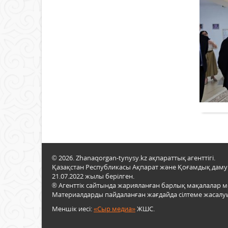
© 2026. Zhanaqorgan-tynysy.kz ақпараттық агенттігі.
Қазақстан Республикасы Ақпарат және Қоғамдық даму м
21.07.2022 жылы берілген.
® Агенттік сайтында жарияланған барлық мақалалар 
Материалдарды пайдаланған жағдайда сілтеме жасалуы
Меншік иесі:
«Сыр медиа»
ЖШС.