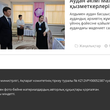
Аудан әкімі М
қызметкерлері
Алдымен аудан басшысы
аудандық архивтің жұ
үйінің фойесіне қойыл
аудандағы мәдениет са
Жаңалықтар
инистрлігі, Ақпарат комитетінің тіркеу туралы № KZ12VPY00052387 куә
мен фото-бейне материалдардың авторлық құқықтары қорғалған.
 міндетті.