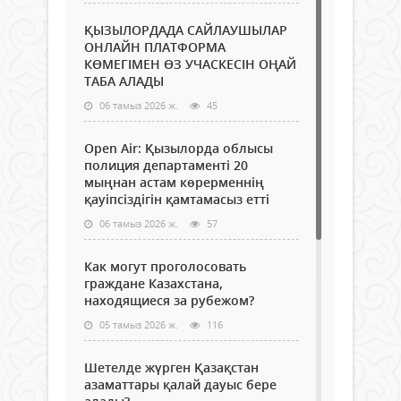
ҚЫЗЫЛОРДАДА САЙЛАУШЫЛАР
ОНЛАЙН ПЛАТФОРМА
КӨМЕГІМЕН ӨЗ УЧАСКЕСІН ОҢАЙ
ТАБА АЛАДЫ
06 тамыз 2026 ж.
45
Open Air: Қызылорда облысы
полиция департаменті 20
мыңнан астам көрерменнің
қауіпсіздігін қамтамасыз етті
06 тамыз 2026 ж.
57
Как могут проголосовать
граждане Казахстана,
находящиеся за рубежом?
05 тамыз 2026 ж.
116
Шетелде жүрген Қазақстан
азаматтары қалай дауыс бере