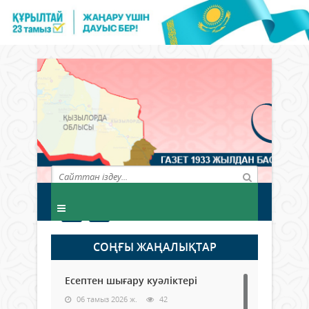
СОҢҒЫ ЖАҢАЛЫҚТАР
Есептен шығару куәліктері
06 тамыз 2026 ж.
42