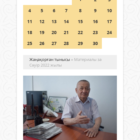
4
5
6
7
8
9
10
Германия аптап ыстыққа
байланысты суды үнемдей
11
12
13
14
15
16
17
бастады
18
19
20
21
22
23
24
04 тамыз 2026 ж.
93
25
26
27
28
29
30
Жаңақорған тынысы
» Материалы за
Сәуір 2022 жылы
Ең
–
ел
еңс
Руханият
тік
30 сәуір
2022 ж.
Сан
841
ғұм
0
кінді
қан
Толығырақ