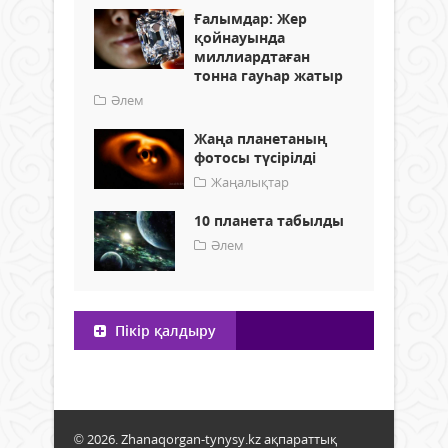
Ғалымдар: Жер
қойнауында
миллиардтаған
тонна гауһар жатыр
Әлем
Жаңа планетаның
фотосы түсірілді
Жаңалықтар
10 планета табылды
Әлем
Пікір қалдыру
© 2026. Zhanaqorgan-tynysy.kz ақпараттық