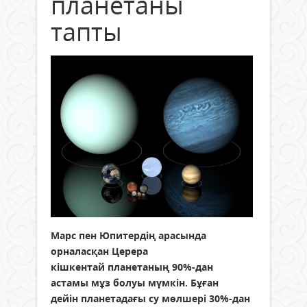
планетаны
тапты
Марс пен Юпитердің арасында
орналасқан Церера
кішкентай планетаның 90%-дан
астамы мұз болуы мүмкін. Бұған
дейін планетадағы су мөлшері 30%-дан