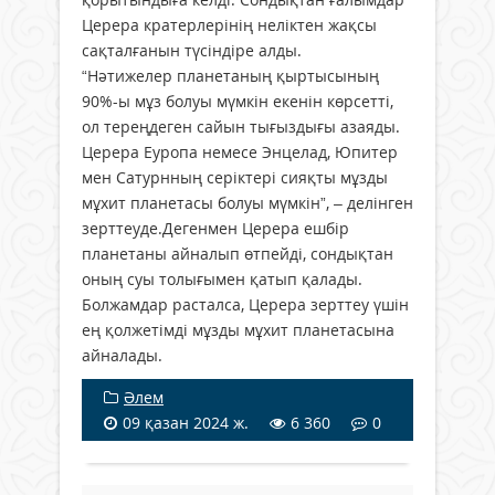
Церера кратерлерінің неліктен жақсы
сақталғанын түсіндіре алды.
“Нәтижелер планетаның қыртысының
90%-ы мұз болуы мүмкін екенін көрсетті,
ол тереңдеген сайын тығыздығы азаяды.
Церера Еуропа немесе Энцелад, Юпитер
мен Сатурнның серіктері сияқты мұзды
мұхит планетасы болуы мүмкін”, – делінген
зерттеуде.Дегенмен Церера ешбір
планетаны айналып өтпейді, сондықтан
оның суы толығымен қатып қалады.
Болжамдар расталса, Церера зерттеу үшін
ең қолжетімді мұзды мұхит планетасына
айналады.
Әлем
09 қазан 2024 ж.
6 360
0