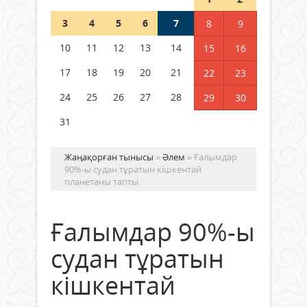
Шетелде жүрген Қазақстан
3
4
5
6
7
8
9
азаматтары қалай дауыс бере
алады?
10
11
12
13
14
15
16
05 тамыз 2026 ж.
134
17
18
19
20
21
22
23
24
25
26
27
28
29
30
31
Жаңақорған тынысы
»
Әлем
» Ғалымдар
90%-ы судан тұратын кішкентай
планетаны тапты
Ғалымдар 90%-ы
судан тұратын
кішкентай