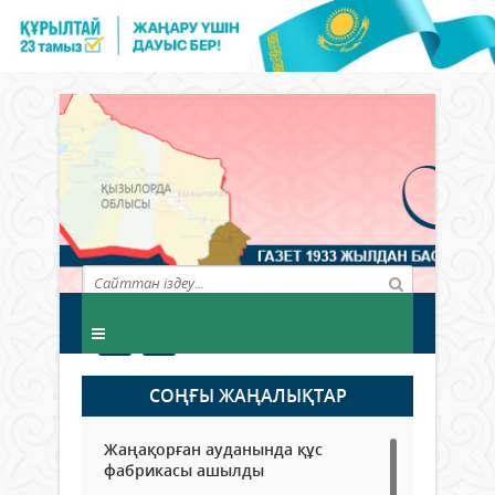
СОҢҒЫ ЖАҢАЛЫҚТАР
Жаңақорған ауданында құс
фабрикасы ашылды