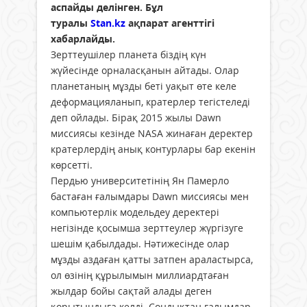
аспайды делінген. Бұл
туралы
Stan.kz
ақпарат агенттігі
хабарлайды.
Зерттеушілер планета біздің күн
жүйесінде орналасқанын айтады. Олар
планетаның мұзды беті уақыт өте келе
деформацияланып, кратерлер тегістеледі
деп ойлады. Бірақ 2015 жылы Dawn
миссиясы кезінде NASA жинаған деректер
кратерлердің анық контурлары бар екенін
көрсетті.
Пердью университетінің Ян Памерло
бастаған ғалымдары Dawn миссиясы мен
компьютерлік модельдеу деректері
негізінде қосымша зерттеулер жүргізуге
шешім қабылдады. Нәтижесінде олар
мұзды аздаған қатты затпен араластырса,
ол өзінің құрылымын миллиардтаған
жылдар бойы сақтай алады деген
қорытындыға келді. Сондықтан ғалымдар