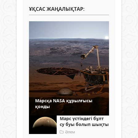
ҰҚСАС ЖАҢАЛЫҚТАР:
Марсқа NASA құрылғысы
қонды
Марс үстіндегі бұлт
су буы болып шықты
Әлем