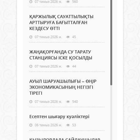
07 тамыз 2026 ж.
560
ҚАРЖЫЛЫҚ САУАТТЫЛЫҚТЫ
АРТТЫРУҒА БАҒЫТТАЛҒАН
КЕЗДЕСУ ӨТТІ
07 тамыз 2026 ж.
45
ЖАҢАҚОРҒАНДА СУ ТАРАТУ
СТАНЦИЯСЫ ІСКЕ ҚОСЫЛДЫ
07 тамыз 2026 ж.
44
АУЫЛ ШАРУАШЫЛЫҒЫ – ӨҢІР
ЭКОНОМИКАСЫНЫҢ НЕГІЗГІ
ТІРЕГІ
07 тамыз 2026 ж.
540
Есептен шығару куәліктері
06 тамыз 2026 ж.
53
ҚЫЗЫЛОРДАДА САЙЛАУШЫЛАР