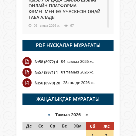
ОНЛАЙН ПЛАТФОРМА
КӨМЕГІМЕН ӨЗ УЧАСКЕСІН ОҢАЙ
ТАБА АЛАДЫ
06 тамыз 2026 ж.
67
Open Air: Қызылорда облысы
PDF НҰСҚАЛАР МҰРАҒАТЫ
полиция департаменті 20
мыңнан астам көрерменнің
қауіпсіздігін қамтамасыз етті
04 тамыз 2026 ж.
№58 (8972) 4
06 тамыз 2026 ж.
74
01 тамыз 2026 ж.
№57 (8971) 1
Wi-Fi ҚАБЫРҒА АРҚЫЛЫ ҚАЛАЙ
28 шілде 2026 ж.
№56 (8970) 28
ӨТЕДІ?
06 тамыз 2026 ж.
245
ЖАҢАЛЫҚТАР МҰРАҒАТЫ
Как могут проголосовать
граждане Казахстана,
«
Тамыз 2026 »
находящиеся за рубежом?
Дс
Сс
Ср
Бс
Жм
Сб
Жс
05 тамыз 2026 ж.
122
1
2