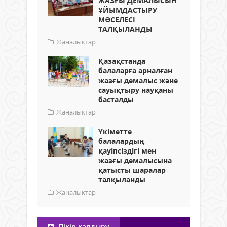
ЖАЗҒЫ ДЕМАЛЫСЫН
ҰЙЫМДАСТЫРУ
МӘСЕЛЕСІ
ТАЛҚЫЛАНДЫ
Жаңалықтар
Қазақстанда
балаларға арналған
жазғы демалыс және
сауықтыру науқаны
басталды
Жаңалықтар
Үкіметте
балалардың
қауіпсіздігі мен
жазғы демалысына
қатысты шаралар
талқыланды
Жаңалықтар
Пікір қалдыру