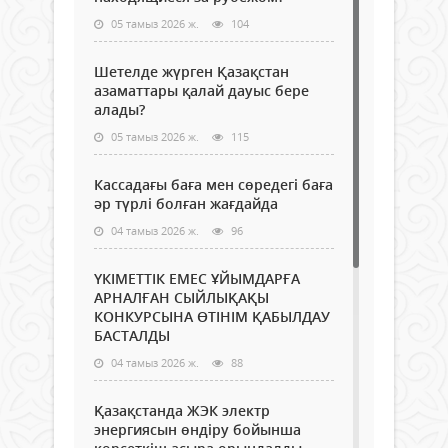
05 тамыз 2026 ж.
104
Шетелде жүрген Қазақстан
азаматтары қалай дауыс бере
алады?
05 тамыз 2026 ж.
115
Кассадағы баға мен сөредегі баға
әр түрлі болған жағдайда
04 тамыз 2026 ж.
96
ҮКІМЕТТІК ЕМЕС ҰЙЫМДАРҒА
АРНАЛҒАН СЫЙЛЫҚАҚЫ
КОНКУРСЫНА ӨТІНІМ ҚАБЫЛДАУ
БАСТАЛДЫ
04 тамыз 2026 ж.
88
Қазақстанда ЖЭК электр
энергиясын өндіру бойынша