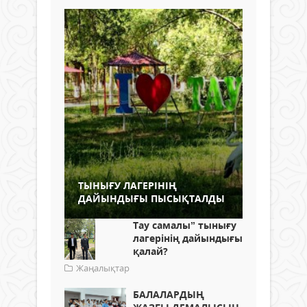
ТЫНЫҒУ ЛАГЕРІНІҢ
ДАЙЫНДЫҒЫ ПЫСЫҚТАЛДЫ
Тау самалы” тынығу
лагерінің дайындығы
қалай?
Жаңалықтар
БАЛАЛАРДЫҢ