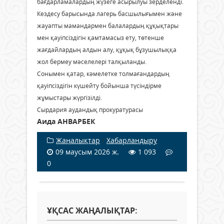
бағдарламалардың жүзеге асырылуы зерделенді.
Кездесу барысында лагерь басшылығымен және
жауапты мамандармен балалардың құқықтары
мен қауіпсіздігін қамтамасыз ету, төтенше
жағдайлардың алдын алу, құқық бұзушылыққа
жол бермеу мәселелері талқыланды.
Сонымен қатар, кәмелетке толмағандардың
қауіпсіздігін күшейту бойынша түсіндірме
жұмыстары жүргізілді.
Сырдария аудандық прокуратурасы
Аида АНВАРБЕК
Жаңалықтар
/
Хабарландыру
09 маусым 2026 ж.
1 093
0
ҰҚСАС ЖАҢАЛЫҚТАР: