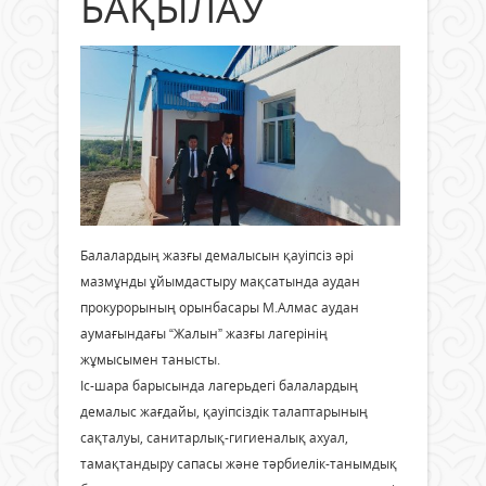
БАҚЫЛАУ
Балалардың жазғы демалысын қауіпсіз әрі
мазмұнды ұйымдастыру мақсатында аудан
прокурорының орынбасары М.Алмас аудан
аумағындағы “Жалын” жазғы лагерінің
жұмысымен танысты.
Іс-шара барысында лагерьдегі балалардың
демалыс жағдайы, қауіпсіздік талаптарының
сақталуы, санитарлық-гигиеналық ахуал,
тамақтандыру сапасы және тәрбиелік-танымдық