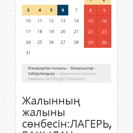
3
4
5
6
7
8
9
Қысқы демалыс 14 күн: 2026–
2027 оқу жылына арналған
10
11
12
13
14
15
16
каникул кестесі бекітілді
17
18
19
20
21
22
23
04 тамыз 2026 ж.
123
24
25
26
27
28
29
30
31
Жаңақорған тынысы
»
Жаңалықтар
»
Хабарландыру
» Жалынның жалыны
сөнбесін:ЛАГЕРЬДЕГІ БАҚЫЛАУ
Жалынның
жалыны
сөнбесін:ЛАГЕРЬДЕГІ