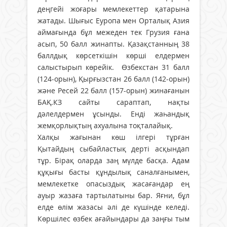
деңгейі жоғары мемлекеттер қатарына
жатады. Шығыс Еуропа мен Орталық Азия
аймағында бұл межеден тек Грузия ғана
асып, 50 балл жинапты. Қазақстанның 38
баллдық көрсеткішін көрші елдермен
салыстырып көрейік. Өзбекстан 31 балл
(124-орын), Қырғызстан 26 балл (142-орын)
және Ресей 22 балл (157-орын) жинағанын
БАҚ.КЗ сайты сараптап, нақты
дәлелдермен ұсынды. Енді жаһандық
жемқорлықтың ахуалына тоқталайық.
Халқы жағынан көш ілгері тұрған
Қытайдың сыбайластық дерті асқындап
тұр. Бірақ оларда заң мүлде басқа. Адам
құқығы басты құндылық саналғанымен,
мемлекетке опасыздық жасағандар ең
ауыр жазаға тартылатыны бар. Яғни, бұл
елде өлім жазасы әлі де күшінде келеді.
Көршілес өзбек ағайындары да заңғы тым