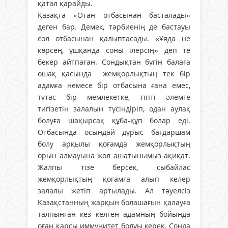
қатал қарайды.
Қазақта «Отан отбасынан басталады»
деген бар. Демек, тәрбиенің де бастауы
сол отбасынан қалыптасады. «Ұяда не
көрсең, ұшқанда соны ілерсің» деп те
бекер айтпаған. Сондықтан бүгін балаға
ошақ қасында жемқорлықтың тек бір
адамға немесе бір отбасына ғана емес,
тұтас бір мемлекетке, тіпті әлемге
тигізетін залалын түсіндіріп, одан аулақ
болуға шақырсақ құба-құп болар еді.
Отбасында осындай дұрыс бағдаршам
болу арқылы қоғамда жемқорлықтың
орын алмауына жол ашатынымыз ақиқат.
Жалпы тізе берсек, сыбайлас
жемқорлықтың қоғамға алып келер
залалы жетіп артылады. Ал тәуелсіз
Қазақстанның жарқын болашағын қалауға
талпынған кез келген адамның бойында
оған қарсы иммунитет болуы керек. Сонда