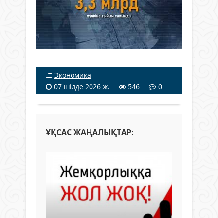
Экономика
07 шілде 2026 ж.
546
0
ҰҚСАС ЖАҢАЛЫҚТАР: