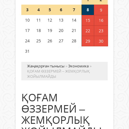
Шетелде жүрген Қазақстан
3
4
5
6
7
8
9
азаматтары қалай дауыс бере
алады?
10
11
12
13
14
15
16
05 тамыз 2026 ж.
157
17
18
19
20
21
22
23
24
25
26
27
28
29
30
31
Жаңақорған тынысы
»
Экономика
»
ҚОҒАМ ӨЗЗЕРМЕЙ – ЖЕМҚОРЛЫҚ
ЖОЙЫЛМАЙДЫ
ҚОҒАМ
ӨЗЗЕРМЕЙ –
ЖЕМҚОРЛЫҚ