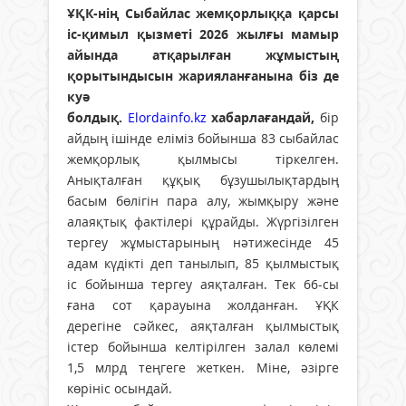
ҰҚК-нің Сыбайлас жемқорлыққа қарсы
іс-қимыл қызметі 2026 жылғы мамыр
айында атқарылған жұмыстың
қорытындысын жарияланғанына біз де
куә
болдық.
Elordainfo.kz
хабарлағандай,
бір
айдың ішінде еліміз бойынша 83 сыбайлас
жемқорлық қылмысы тіркелген.
Анықталған құқық бұзушылықтардың
басым бөлігін пара алу, жымқыру және
алаяқтық фактілері құрайды. Жүргізілген
тергеу жұмыстарының нәтижесінде 45
адам күдікті деп танылып, 85 қылмыстық
іс бойынша тергеу аяқталған. Тек 66-сы
ғана сот қарауына жолданған. ҰҚК
дерегіне сәйкес, аяқталған қылмыстық
істер бойынша келтірілген залал көлемі
1,5 млрд теңгеге жеткен. Міне, әзірге
көрініс осындай.