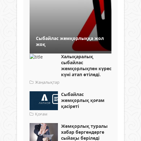
Сыбайлас жемқорлыққа жол
жоқ
Халықаралық
сыбайлас
жемқорлықпен күрес
күні атап өтіледі.
Жаңалықтар
Сыбайлас
жемқорлық қоғам
қасіреті
Қоғам
Жемқорлық туралы
хабар бергендерге
сыйақы беріледі