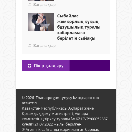
Жаңалықтар
Сыбайлас
жемқорлық құқық
бұзушылық туралы
хабарламаға
берілетін сыйақы
Жаңалықтар
Пікір қалдыру
© 2026. Zhanaqorgan-tynysy.kz ақпараттық
агенттігі.
Қазақстан Республикасы Ақпарат және
Қоғамдық даму министрлігі, Ақпарат
комитетінің тіркеу туралы № KZ12VPY00052387
куәлігі 21.07.2022 жылы берілген.
® Агенттік сайтында жарияланған барлық