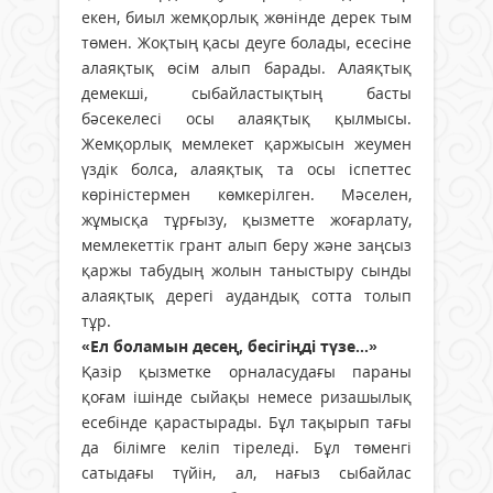
екен, биыл жемқорлық жөнінде дерек тым
төмен. Жоқтың қасы деуге болады, есесіне
алаяқтық өсім алып барады. Алаяқтық
демекші, сыбайластықтың басты
бәсекелесі осы алаяқтық қылмысы.
Жемқорлық мемлекет қаржысын жеумен
үздік болса, алаяқтық та осы іспеттес
көріністермен көмкерілген. Мәселен,
жұмысқа тұрғызу, қызметте жоғарлату,
мемлекеттік грант алып беру және заңсыз
қаржы табудың жолын таныстыру сынды
алаяқтық дерегі аудандық сотта толып
тұр.
«Ел боламын десең, бесігіңді түзе...»
Қазір қызметке орналасудағы параны
қоғам ішінде сыйақы немесе ризашылық
есебінде қарастырады. Бұл тақырып тағы
да білімге келіп тіреледі. Бұл төменгі
сатыдағы түйін, ал, нағыз сыбайлас