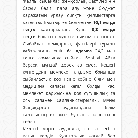
Жалпы сыбайлас жемқорлық фактілерінің
басым бөлігі пара алу және бюджет
қаражатын ұрлау сияқты қылмыстарға
қатысты. Былтыр ел бюджетіне
16,1 млрд
теңге
қайтарылған. Құны
3,3 млрд
теңге
болатын мүлікке тыйым салынған.
Сыбайлас жемқорлық фактілері туралы
хабарлағаны үшін
61 адамға
24,2 млн
теңге сомасында сыйақы берілді. Айта
берсек, мұндай дерек аз емес. Кешегі
күнге дейін мемлекеттік қызмет бойынша
сыбайластық көрінісіне көбіне білім мен
медицина саласы кепіл болды. Рас,
мемлекет қаржысына қол сұғушылық та
осы саламен байланыстырылды. Мұны
Жаңақорған ауданындағы білім
саласының екі жыл бұрынғы көрсеткіші
себеп.
Кезекті мәрте аудандық соттың есігін
қағып көрдік. Қуантарлық жағдай бар