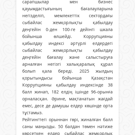
сарапшылар мен бизнес
қауымдастығының бағалауларына
негізделіп, мемлекеттік сектордағы
сыбайлас жемқорлықты қабылдау
деңгейін 0-ден 100-ге дейінгі шкала
бойынша өлшейді. Коррупцияны
қабылдау индексі әртүрлі елдердегі
сыбайлас жемқорлықты қабылдау
деңгейін бағалау және салыстыруға
арналған негізгі халықаралық құрал
болып қала береді. 2025 жылдың
қорытындысы бойынша Қазақстан
Коррупцияны қабылдау индексінде 38
балл жинап, 182 елдің ішінде 96-орынға
орналасқан. Әрине, мақтанатын жағдай
емес, десе де дамушы елдер көшінде орта
тұстамыз.
Рейтингтегі орыннан гөрі, жиналған балл
саны маңызды. 50 балдан төмен нәтиже
көрсеткен елдер сыбайлас жемқорлық