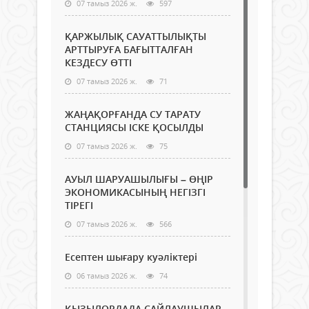
07 тамыз 2026 ж.
597
ҚАРЖЫЛЫҚ САУАТТЫЛЫҚТЫ
АРТТЫРУҒА БАҒЫТТАЛҒАН
КЕЗДЕСУ ӨТТІ
07 тамыз 2026 ж.
71
ЖАҢАҚОРҒАНДА СУ ТАРАТУ
СТАНЦИЯСЫ ІСКЕ ҚОСЫЛДЫ
07 тамыз 2026 ж.
75
АУЫЛ ШАРУАШЫЛЫҒЫ – ӨҢІР
ЭКОНОМИКАСЫНЫҢ НЕГІЗГІ
ТІРЕГІ
07 тамыз 2026 ж.
566
Есептен шығару куәліктері
06 тамыз 2026 ж.
74
ҚЫЗЫЛОРДАДА САЙЛАУШЫЛАР