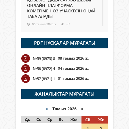
ОНЛАЙН ПЛАТФОРМА
КӨМЕГІМЕН ӨЗ УЧАСКЕСІН ОҢАЙ
ТАБА АЛАДЫ
06 тамыз 2026 ж.
87
Open Air: Қызылорда облысы
PDF НҰСҚАЛАР МҰРАҒАТЫ
полиция департаменті 20
мыңнан астам көрерменнің
қауіпсіздігін қамтамасыз етті
08 тамыз 2026 ж.
№59 (8973) 8
06 тамыз 2026 ж.
97
04 тамыз 2026 ж.
№58 (8972) 4
Wi-Fi ҚАБЫРҒА АРҚЫЛЫ ҚАЛАЙ
01 тамыз 2026 ж.
№57 (8971) 1
ӨТЕДІ?
06 тамыз 2026 ж.
265
ЖАҢАЛЫҚТАР МҰРАҒАТЫ
Как могут проголосовать
граждане Казахстана,
«
Тамыз 2026 »
находящиеся за рубежом?
Дс
Сс
Ср
Бс
Жм
Сб
Жс
05 тамыз 2026 ж.
146
1
2