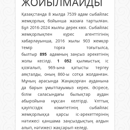
ЖОЙЫЛМАЙДЫ
Қазақстанда 8 жылда 7539 адам сыбайлас
жемқорлық бойынша жазаға тартылған.
Бұл 2016-2024 жылғы дерек көзі. Сыбайлас
жемқорлықпен күрес агенттігінің
хабарлауынша, 2016 жылы 903 жемқор
темір торға тоғытылса,
былтыр
895
адамның заңсыз әрекетінің
жолы кесілді.
1 052
қылмыстық іс
қозғалып, 969-ына қатысты тергеу
аяқталды, оның 860-ы сотқа жолданған.
Мұның арасында Жаңақорған ауданына
да барын ұмытпауымыз керек. Әсіресе,
білім саласындағы былықтар аудан
абыройына нұқсан келтірді. Ұлттық
қауіпсіздік комитетінің сыбайлас
жемқорлыққа қарсы іс-әрекеттерінің
нәтижесі қаншама заңсыздықтың алдын
алып, нәтижесі жақсарып келеді.