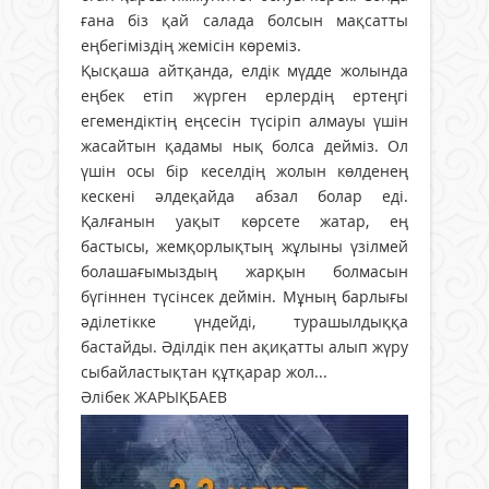
ғана біз қай салада болсын мақсатты
еңбегіміздің жемісін көреміз.
Қысқаша айтқанда, елдік мүдде жолында
еңбек етіп жүрген ерлердің ертеңгі
егемендіктің еңсесін түсіріп алмауы үшін
жасайтын қадамы нық болса дейміз. Ол
үшін осы бір кеселдің жолын көлденең
кескені әлдеқайда абзал болар еді.
Қалғанын уақыт көрсете жатар, ең
бастысы, жемқорлықтың жұлыны үзілмей
болашағымыздың жарқын болмасын
бүгіннен түсінсек деймін. Мұның барлығы
әділетікке үндейді, турашылдыққа
бастайды. Әділдік пен ақиқатты алып жүру
сыбайластықтан құтқарар жол...
Әлібек ЖАРЫҚБАЕВ