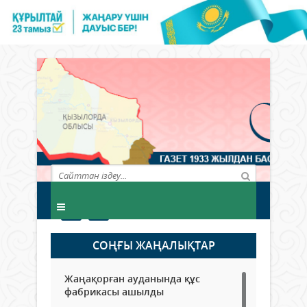
СОҢҒЫ ЖАҢАЛЫҚТАР
Жаңақорған ауданында құс
фабрикасы ашылды