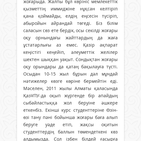
жоғарыда. Жалпы бұл көрініс мемлекеттік
қызметтің иммиджіне нұқсан келтіріп
қана қоймайды, елдің еңсесін түсіріп,
абыройын айрандай төгеді. Біз білім
саласын сөз ете бердік, осы секілді жоғары
оқу орнындағы жайттардың да жаға
ұстатарлығы аз емес. Қазір ақпарат
кеңістігі кеңейіп, әлеуметтік желілер
шектен шыққан уақыт. Сондықтан жоғары
оқу орындары да қатаң бақылауға түсті.
Осыдан 10-15 жыл бұрын дәл мұндай
нәтижелер көзге көріне бермейтін еді.
Мәселен, 2011 жылы Алматы қаласында
ҚазҰПУ-да оқып жүргенде бір апайдың
сыбайластыққа жол беруіне әшкере
еткенбіз. Екінші курс студенттеріне Өзін-
өзі тану пәні бойынша жоғары баға алып
беруге уәде етіп, жақсы оқитын
студенттердің баллын төмендеткені көз
алдымызда. Сол ізбен білдей ғасырға