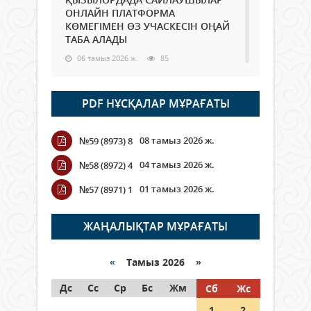
ОНЛАЙН ПЛАТФОРМА
КӨМЕГІМЕН ӨЗ УЧАСКЕСІН ОҢАЙ
ТАБА АЛАДЫ
06 тамыз 2026 ж.
85
Open Air: Қызылорда облысы
PDF НҰСҚАЛАР МҰРАҒАТЫ
полиция департаменті 20
мыңнан астам көрерменнің
қауіпсіздігін қамтамасыз етті
08 тамыз 2026 ж.
№59 (8973) 8
06 тамыз 2026 ж.
94
04 тамыз 2026 ж.
№58 (8972) 4
Wi-Fi ҚАБЫРҒА АРҚЫЛЫ ҚАЛАЙ
01 тамыз 2026 ж.
№57 (8971) 1
ӨТЕДІ?
06 тамыз 2026 ж.
262
ЖАҢАЛЫҚТАР МҰРАҒАТЫ
Как могут проголосовать
граждане Казахстана,
«
Тамыз 2026 »
находящиеся за рубежом?
Дс
Сс
Ср
Бс
Жм
Сб
Жс
05 тамыз 2026 ж.
144
1
2