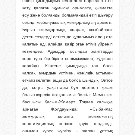
ешбір қиындықсыз кез-келген нәрседен өтіп
кету, қала­­ған жұмысқа орналасу, қызметте
өсу және болған­ды болмағандай етіп шығару
секілді көзбояушылық жем­қорлықтың әрекеті.
Бұрын «жемқорлық», «пара», «сы­байлас»
деген сөздерді естіген­де құла­ғымыз елең ете
қалатын еді, алайда, қазір оған етіміз үйреніп
кеткендей. Адамдар осын­дай жайттарды
көре тұра бір-біріне сенімсіздікпен, күдікпен
қа­райды. Кішкене қиындыққа тап бола
қалсақ, ауырдың үстімен, жеңілдің астымен
өткіміз келетіні ащы да болса шындық. Әйтсе
де, соңғы уақыттары бұл дертпен қоғам
болып күресіп жатқаны­мыз белгілі. Мемлекет
басшысы Қасым-Жомарт Тоқаев халыққа
арнаған Жолдауында: «Сыбайлас
жемқорлық қоғамға, мемлекет­тің
конституциялық негізіне қауіп төндіреді,
онымен күрес жүргізу – жалпы ұлттық