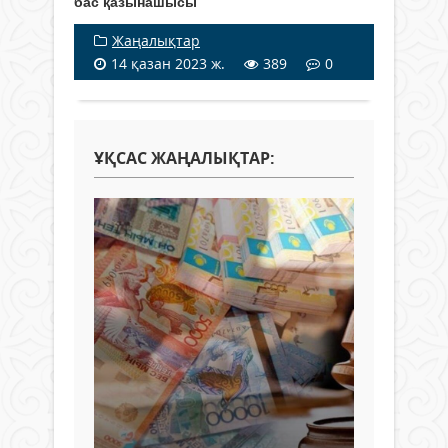
бас қазынашысы
Жаңалықтар
14 қазан 2023 ж.
389
0
ҰҚСАС ЖАҢАЛЫҚТАР: