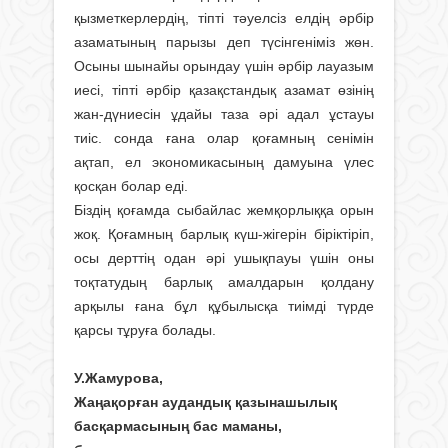
қызметкерлердің, тіпті тәуелсіз елдің әрбір
азаматы­ның парызы деп түсінгеніміз жөн.
Осыны шынайы орындау үшін әрбір лауа­зым
иесі, тіпті әрбір қазақстандық азамат өзінің
жан-дүниесін ұдайы таза әрі адал ұстауы
тиіс. сонда ғана олар қоғамның сенімін
ақтап, ел экономикасының дамуына үлес
қосқан болар еді.
Біздің қоғамда сыбайлас жем­қорлыққа орын
жоқ. Қоғамның барлық күш-жігерін бі­ріктіріп,
осы дерттің одан әрі ушықпауы үшін оны
тоқтатудың барлық амалдарын қолдану
арқылы ғана бұл құбылысқа тиімді түрде
қарсы тұруға болады.
У.Жамурова,
Жаңақорған аудандық қазынашылық
басқармасының бас маманы,