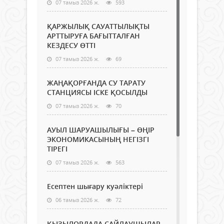
07 тамыз 2026 ж.
593
ҚАРЖЫЛЫҚ САУАТТЫЛЫҚТЫ
АРТТЫРУҒА БАҒЫТТАЛҒАН
КЕЗДЕСУ ӨТТІ
07 тамыз 2026 ж.
69
ЖАҢАҚОРҒАНДА СУ ТАРАТУ
СТАНЦИЯСЫ ІСКЕ ҚОСЫЛДЫ
07 тамыз 2026 ж.
70
АУЫЛ ШАРУАШЫЛЫҒЫ – ӨҢІР
ЭКОНОМИКАСЫНЫҢ НЕГІЗГІ
ТІРЕГІ
07 тамыз 2026 ж.
563
Есептен шығару куәліктері
06 тамыз 2026 ж.
72
ҚЫЗЫЛОРДАДА САЙЛАУШЫЛАР