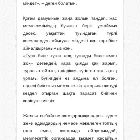
міндет», – деген болатын.
Қоғам дамуының жаңа жолын таңдап, жас
мемлекетіміздің буынын берік ұс­таймыз
десек, уақыттан туындаған түр­лі
кеселдерден айығуды міндетті күн тәртібіне
айналдырғанымыз жөн.
«Тура биде туған жоқ, туғанды биде иман
жоқ» дегендей, қара қылды қақ жарып,
турасын айтып, әділдікке жүгінген халықтың
ұрпағы бүгінгідей өз алдына ел болған,
еңсесі биік отыз мемлекеттің қатарына жетуді
көздеп отырған шақта парасат биігінен
көрінуге тиіспіз.
Жалпы сыбайлас жемқорлық­қа қарсы күрес
жеке адамдар­дың немесе жекелеген топтың
ға­на емес, жоғарыда айтқанымдай,
мемлекеттік органдарда қызмет жасайтын