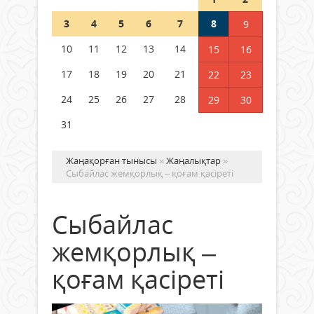
Шетелде жүрген Қазақстан
3
4
5
6
7
8
9
азаматтары қалай дауыс бере
алады?
10
11
12
13
14
15
16
05 тамыз 2026 ж.
153
17
18
19
20
21
22
23
24
25
26
27
28
29
30
31
Жаңақорған тынысы
»
Жаңалықтар
»
Сыбайлас жемқорлық – қоғам қасіреті
Сыбайлас
жемқорлық –
қоғам қасіреті