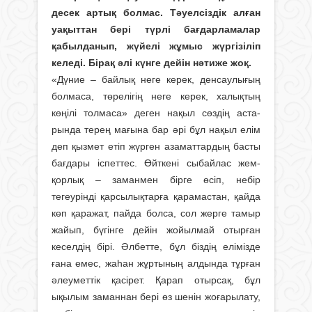
десек артық болмас. Тәуелсіздік алған
уа­қыттан бері түрлі бағдарлама­лар
қабылданып, жүйелі жұмыс жүр­гізіліп
келеді. Бірақ әлі күнге дейін нәтиже жоқ.
«Дүние – байлық неге керек, денсаулығың
болмаса, төрелігің неге керек, халықтың
көңілі тол­маса» деген нақыл сөздің аста­
рында терең мағына бар әрі бұл нақыл елім
деп қызмет етіп жүр­ген азаматтардың басты
бағдары іспеттес. Өйткені сыбайлас жем­
қорлық – заманмен бірге өсіп, небір
тегеурінді қарсылықтарға қарамастан, қайда
көп қаражат, пайда болса, сол жерге тамыр
жайып, бүгінге дейін жойылмай отырған
кеселдің бірі. Әлбетте, бұл біздің елімізде
ғана емес, жа­һан жұртының алдында тұрған
әлеуметтік қасірет. Қарап отырсақ, бұл
ықылым заманнан бері өз шенін жоғарылату,