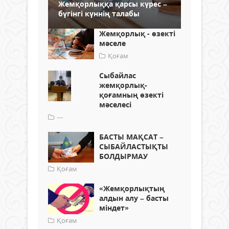
Жемқорлыққа қарсы күрес –
бүгінгі күннің талабы
Жемқорлық - өзекті
мәселе
Қоғам
Сыбайлас
жемқорлық-
қоғамның өзекті
мәселесі
---
БАСТЫ МАҚСАТ –
СЫБАЙЛАСТЫҚТЫ
БОЛДЫРМАУ
Қоғам
«Жемқорлықтың
алдын алу – басты
міндет»
Қоғам