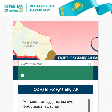
СОҢҒЫ ЖАҢАЛЫҚТАР
Жаңақорған ауданында құс
фабрикасы ашылды