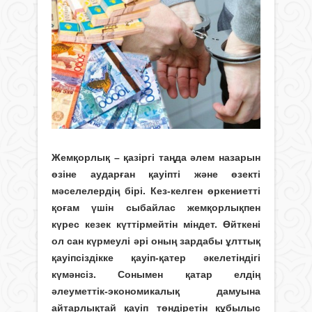
Жемқорлық – қазіргі таңда әлем назарын
өзіне аударған қауіпті және өзекті
мәселелер­дің бірі. Кез-келген өркениетті
қо­ғам үшін сыбайлас жемқорлықпен
күрес кезек күттірмейтін міндет. Өйткені
ол сан күрмеулі әрі оның зарда­бы ұлт­тық
қауіпсіздікке қауіп-қа­тер әке­­летіндігі
күмәнсіз. Соны­мен қатар елдің
әлеуметтік-эконо­мика­лық дамуына
айтарлықтай қауіп төндіретін құбылыс