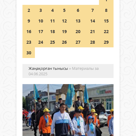
Шетелде жүрген Қазақстан
2
3
4
5
6
7
8
азаматтары қалай дауыс бере
алады?
9
10
11
12
13
14
15
05 тамыз 2026 ж.
146
16
17
18
19
20
21
22
23
24
25
26
27
28
29
30
Жаңақорған тынысы
» Материалы за
04.06.2025
МЕ
РӘ
КҮ
АЯ
Жаңалықтар
ПА
04
ШЕ
маусым
ӨТ
2025 ж.