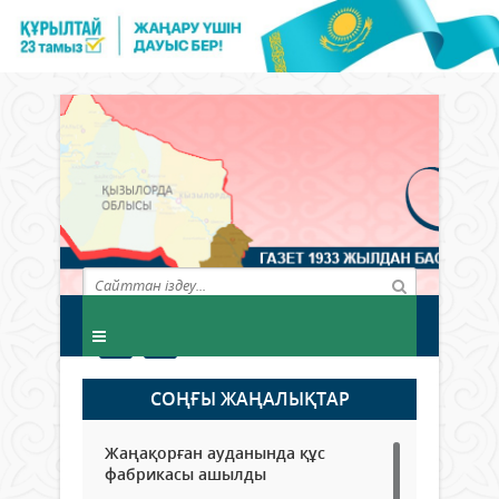
СОҢҒЫ ЖАҢАЛЫҚТАР
Жаңақорған ауданында құс
фабрикасы ашылды