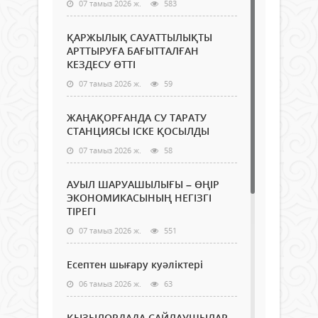
07 тамыз 2026 ж.
583
ҚАРЖЫЛЫҚ САУАТТЫЛЫҚТЫ
АРТТЫРУҒА БАҒЫТТАЛҒАН
КЕЗДЕСУ ӨТТІ
07 тамыз 2026 ж.
59
ЖАҢАҚОРҒАНДА СУ ТАРАТУ
СТАНЦИЯСЫ ІСКЕ ҚОСЫЛДЫ
07 тамыз 2026 ж.
58
АУЫЛ ШАРУАШЫЛЫҒЫ – ӨҢІР
ЭКОНОМИКАСЫНЫҢ НЕГІЗГІ
ТІРЕГІ
07 тамыз 2026 ж.
551
Есептен шығару куәліктері
06 тамыз 2026 ж.
63
ҚЫЗЫЛОРДАДА САЙЛАУШЫЛАР