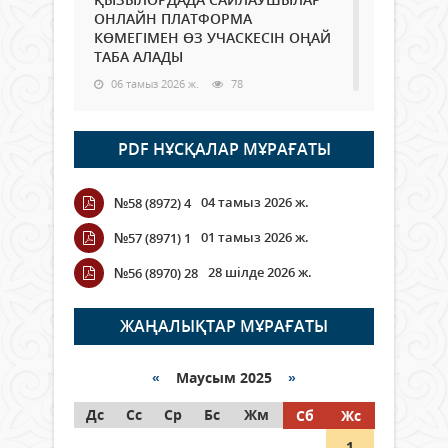
ОНЛАЙН ПЛАТФОРМА
КӨМЕГІМЕН ӨЗ УЧАСКЕСІН ОҢАЙ
ТАБА АЛАДЫ
06 тамыз 2026 ж.
78
Open Air: Қызылорда облысы
PDF НҰСҚАЛАР МҰРАҒАТЫ
полиция департаменті 20
мыңнан астам көрерменнің
қауіпсіздігін қамтамасыз етті
04 тамыз 2026 ж.
№58 (8972) 4
06 тамыз 2026 ж.
84
01 тамыз 2026 ж.
№57 (8971) 1
Wi-Fi ҚАБЫРҒА АРҚЫЛЫ ҚАЛАЙ
28 шілде 2026 ж.
№56 (8970) 28
ӨТЕДІ?
06 тамыз 2026 ж.
255
ЖАҢАЛЫҚТАР МҰРАҒАТЫ
Как могут проголосовать
граждане Казахстана,
«
Маусым 2025
»
находящиеся за рубежом?
Дс
Сс
Ср
Бс
Жм
Сб
Жс
05 тамыз 2026 ж.
134
1