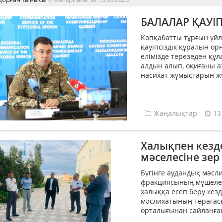
БАЛАЛАР ҚАУІП
Көпқабатты тұрғын үйл
қауіпсіздік құралын ор
елімізде терезеден құл
алдын алып, оқиғаны а
насихат жұмыстарын жүр
Жаңалықтар
13
Халықпен кезде
мәселесіне зер
Бүгінге аудандық мәсл
фракциясының мүшелер
халыққа есеп беру кезд
мәслихатының төрағас
орталығынан сайланған 