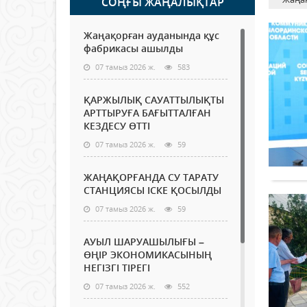
СОҢҒЫ ЖАҢАЛЫҚТАР
Жаңақорған ауданында құс
фабрикасы ашылды
07 тамыз 2026 ж.
583
ҚАРЖЫЛЫҚ САУАТТЫЛЫҚТЫ
АРТТЫРУҒА БАҒЫТТАЛҒАН
КЕЗДЕСУ ӨТТІ
07 тамыз 2026 ж.
59
ЖАҢАҚОРҒАНДА СУ ТАРАТУ
СТАНЦИЯСЫ ІСКЕ ҚОСЫЛДЫ
07 тамыз 2026 ж.
59
АУЫЛ ШАРУАШЫЛЫҒЫ –
ӨҢІР ЭКОНОМИКАСЫНЫҢ
НЕГІЗГІ ТІРЕГІ
07 тамыз 2026 ж.
552