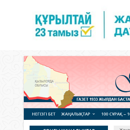
НЕГІЗГІ БЕТ
ЖАҢАЛЫҚТАР
100 СҰРАҚ – 
Жаңа