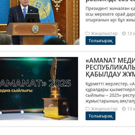
Президент жиналған қ
осы мерекеге орай дәр
отырғанын әрі бұл жиы
Жаңалықтар
13 
Толығырақ
«AMANAT МЕДИ
РЕСПУБЛИКАЛЫ
ҚАБЫЛДАУ ЖҰ
Құрметті жерлестер, 
құралдары қызметкерл
сыйлығы – 2025» респу
жұмыстарының аяқталуы
Жаңалықтар
13 
Толығырақ