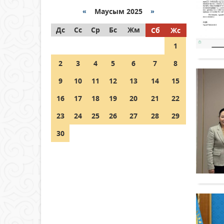
«
Маусым 2025
»
Как могут проголосовать
Дс
граждане Казахстана,
Сс
Ср
Бс
Жм
Сб
Жс
находящиеся за рубежом?
1
05 тамыз 2026 ж.
134
2
3
4
5
6
7
8
Шетелде жүрген Қазақстан
9
10
11
12
13
14
15
азаматтары қалай дауыс
бере алады?
16
17
18
19
20
21
22
05 тамыз 2026 ж.
146
23
24
25
26
27
28
29
30