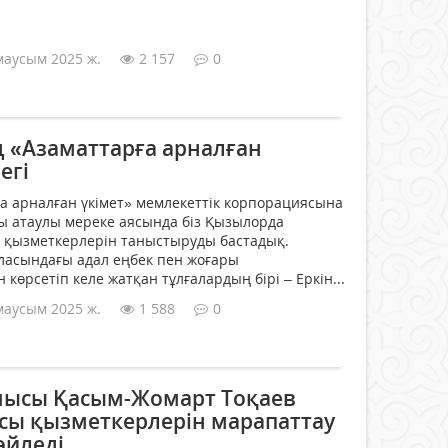
маусым 2025 ж.
2 157
0
 «Азаматтарға арналған
егі
 арналған үкімет» мемлекеттік корпорациясына
ы атаулы мереке аясында біз Қызылорда
қызметкерлерін таныстыруды бастадық.
ласындағы адал еңбек пен жоғары
н көрсетіп келе жатқан тұлғалардың бірі – Еркін...
маусым 2025 ж.
1 588
0
шысы Қасым-Жомарт Тоқаев
сы қызметкерлерін марапаттау
өйледі