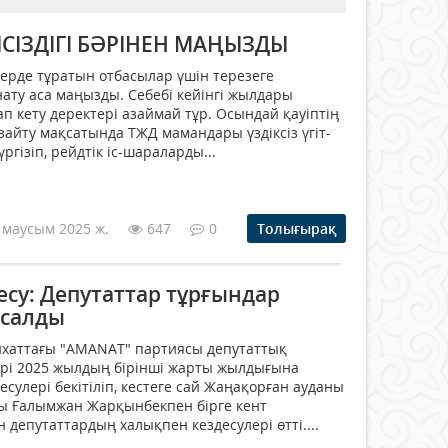
СІЗДІГІ БӘРІНЕН МАҢЫЗДЫ
ерде тұратын отбасылар үшін терезеге
нату аса маңызды. Себебі кейінгі жылдары
ап кету деректері азаймай тұр. Осындай қауіптің
зайту мақсатында ТЖД мамандары үздіксіз үгіт-
гізіп, рейдтік іс-шараларды...
 маусым 2025 ж.
647
0
Толығырақ
су: Депутаттар тұрғындар
 салды
ихаттағы "AMANAT" партиясы депутаттық
і 2025 жылдың бірінші жарты жылдығына
есулері бекітіліп, кестеге сай Жаңақорған ауданы
ы Ғалымжан Жарқынбекпен бірге кент
депутаттардың халықпен кездесулері өтті....