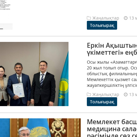
Жаңалықтар
13 
Толығырақ
Еркін Ақыштың
үкіметтегі» еңб
Осы жылы «Азаматтарға
20 жыл толып отыр. Ос
облыстық филиалының 
Мемлекеттік қызмет са
жауапкершіліктің үлгісі
Жаңалықтар
13 
Толығырақ
Мемлекет бас
медицина сала
рәсімінде сөз с