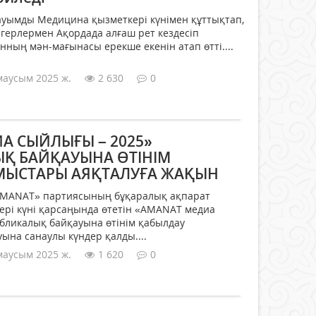
ауымды Медицина қызметкері күнімен құттықтап,
ігерлермен Ақордада алғаш рет кездесіп
нның мән-мағынасы ерекше екенін атап өтті....
маусым 2025 ж.
2 630
0
А СЫЙЛЫҒЫ – 2025»
Қ БАЙҚАУЫНА ӨТІНІМ
МЫСТАРЫ АЯҚТАЛУҒА ЖАҚЫН
«AMANAT» партиясының бұқаралық ақпарат
ері күні қарсаңында өтетін «AMANAT медиа
бликалық байқауына өтінім қабылдау
на санаулы күндер қалды....
маусым 2025 ж.
1 620
0