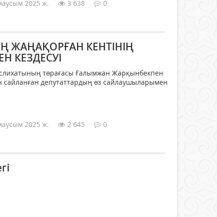
маусым 2025 ж.
3 638
0
Ң ЖАҢАҚОРҒАН КЕНТІНІҢ
Н КЕЗДЕСУІ
әслихатының төрағасы Ғалымжан Жарқынбекпен
ан сайланған депутаттардың өз сайлаушыларымен
маусым 2025 ж.
2 645
0
гі