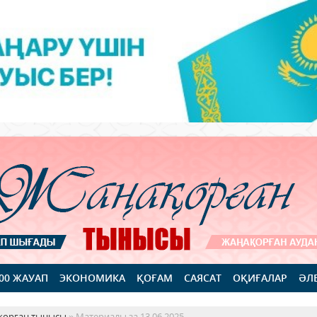
100 ЖАУАП
ЭКОНОМИКА
ҚОҒАМ
САЯСАТ
ОҚИҒАЛАР
ӘЛ
қорған тынысы
» Материалы за 13.06.2025