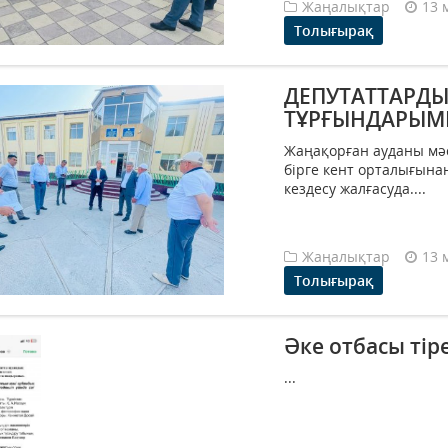
Жаңалықтар
13 
Толығырақ
ДЕПУТАТТАРДЫ
ТҰРҒЫНДАРЫМЕ
Жаңақорған ауданы м
бірге кент орталығын
кездесу жалғасуда....
Жаңалықтар
13 
Толығырақ
Әке отбасы тіре
...