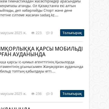
ркем гимнастикадан жасөспірімдер арасындағы
ңімпазы атанды. Ол Қазақстанға екі алтын
 сыйлады, деп хабарлайды Спорт және дене
етіне сілтеме жасаған sadaq.kz....
 маусым 2025 ж.
223
0
Толығырақ
ЕМҚОРЛЫҚҚА ҚАРСЫ МОБИЛЬДІ
РҒАН АУДАНЫНДА
қа қарсы іс-қимыл агенттігінің Қызылорда
таментінің ұсынысымен Жаңақорған ауданында
ильді топтың қабылдауы өтті....
 маусым 2025 ж.
236
0
Толығырақ