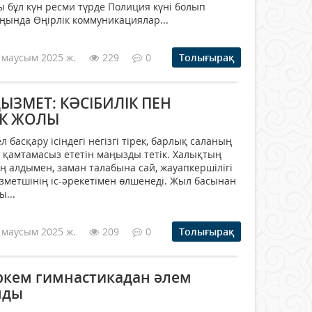
 бұл күн ресми түрде Полиция күні болып
аңында Өңірлік коммуникациялар...
 маусым 2025 ж.
229
0
Толығырақ
ЫЗМЕТ: КӘСІБИЛІК ПЕН
ІК ЖОЛЫ
 басқару ісіндегі негізгі тірек, барлық саланың
н қамтамасыз ететін маңызды тетік. Халықтың
 ең алдымен, заман талабына сай, жауапкершілігі
зметшінің іс-әрекетімен өлшенеді. Жыл басынан
ы...
 маусым 2025 ж.
209
0
Толығырақ
ркем гимнастикадан әлем
нды