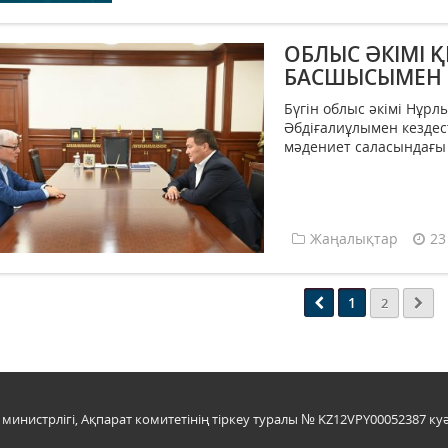
ОБЛЫС ӘКІМІ Қ
БАСШЫСЫМЕН К
Бүгін облыс әкімі Нұрл
Әбдіғалиұлымен кездес
мәдениет саласындағы 
Жаңалықтар
23
1
2
инистрлігі, Ақпарат комитетінің тіркеу туралы № KZ12VPY00052387 куә