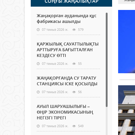
СОҢҒЫ ЖАҢАЛЫҚТАР
Жаңақорған ауданында құс
фабрикасы ашылды
07 тамыз 2026 ж.
579
ҚАРЖЫЛЫҚ САУАТТЫЛЫҚТЫ
АРТТЫРУҒА БАҒЫТТАЛҒАН
КЕЗДЕСУ ӨТТІ
07 тамыз 2026 ж.
55
ЖАҢАҚОРҒАНДА СУ ТАРАТУ
СТАНЦИЯСЫ ІСКЕ ҚОСЫЛДЫ
07 тамыз 2026 ж.
56
АУЫЛ ШАРУАШЫЛЫҒЫ –
ӨҢІР ЭКОНОМИКАСЫНЫҢ
НЕГІЗГІ ТІРЕГІ
07 тамыз 2026 ж.
549