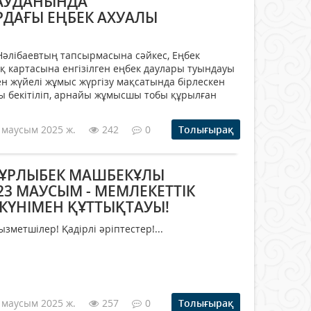
АУДАНЫНДА
ДАҒЫ ЕҢБЕК АХУАЛЫ
Нәлібаевтың тапсырмасына сәйкес, Еңбек
қ картасына енгізілген еңбек даулары туындауы
н жүйелі жұмыс жүргізу мақсатында бірлескен
ы бекітіліп, арнайы жұмысшы тобы құрылған
 маусым 2025 ж.
242
0
Толығырақ
НҰРЛЫБЕК МАШБЕКҰЛЫ
23 МАУСЫМ - МЕМЛЕКЕТТІК
КҮНІМЕН ҚҰТТЫҚТАУЫ!
зметшілер! Қадірлі әріптестер!...
 маусым 2025 ж.
257
0
Толығырақ