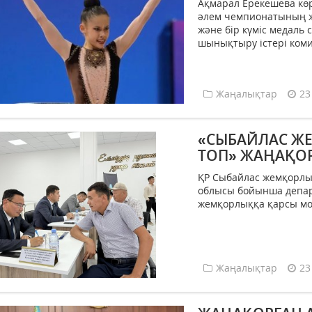
Ақмарал Ерекешева кө
әлем чемпионатының же
және бір күміс медаль
шынықтыру істері комит
Жаңалықтар
23
«СЫБАЙЛАС Ж
ТОП» ЖАҢАҚО
ҚР Сыбайлас жемқорлық
облысы бойынша депар
жемқорлыққа қарсы моб
Жаңалықтар
23