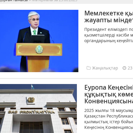
Мемлекетке қыз
жауапты мінде
Президент еліміздегі 
қызметшілерді кәсіби 
органдарының кеңейтілг
Жаңалықтар
23
Еуропа Кеңесі
құқықтық көме
Конвенциясына
2025 жылғы 18 маусымд
Қазақстан Республика
қылмыстық істер бойы
Кеңесінің Конвенциясын