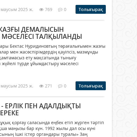
 маусым 2025 ж.
769
0
Толығырақ
ЖАЗҒЫ ДЕМАЛЫСЫН
 МӘСЕЛЕСІ ТАЛҚЫЛАНДЫ
асары Бектас Нуридиновтың төрағалығымен жазғы
алар мен жасөспірімдердің қауіпсіз, мазмұнды
қамтамасыз ету мақсатында тынығу
н жүйелі түрде ұйымдастыру мәселесі
 маусым 2025 ж.
271
0
Толығырақ
- ЕРЛІК ПЕН АДАЛДЫҚТЫ
ЕРЕКЕ
 құқық қорғау саласында еңбек етіп жүрген тәртіп
а маңызы бар күн. 1992 жылы дәл осы күні
сының Ішкі істер органдары туралы» Заң