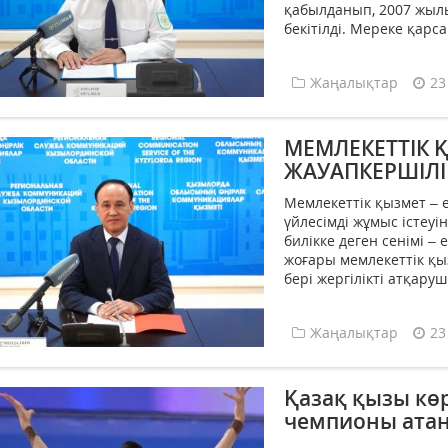
қабылданып, 2007 жылы
бекітілді. Мереке қарс
Жаңалықтар
23
МЕМЛЕКЕТТІК Қ
ЖАУАПКЕРШІЛ
Мемлекеттік қызмет – ел
үйлесімді жұмыс істеуі
билікке деген сенімі –
жоғары мемлекеттік қы
бері жергілікті атқаруш
Жаңалықтар
23
Қазақ қызы кө
чемпионы ата