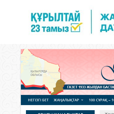
НЕГІЗГІ БЕТ
ЖАҢАЛЫҚТАР
100 СҰРАҚ – 
Жаңа