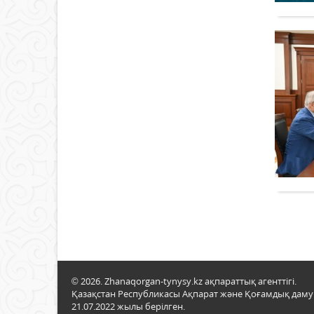
© 2026. Zhanaqorgan-tynysy.kz ақпараттық агенттігі.
Қазақстан Республикасы Ақпарат және Қоғамдық даму м
21.07.2022 жылы берілген.