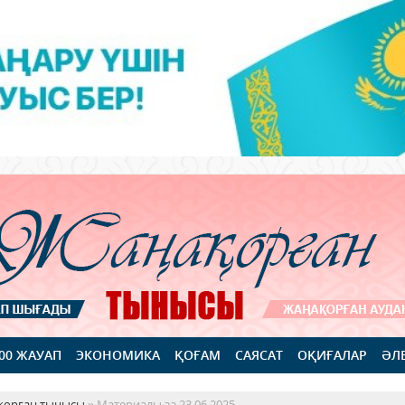
100 ЖАУАП
ЭКОНОМИКА
ҚОҒАМ
САЯСАТ
ОҚИҒАЛАР
ӘЛ
қорған тынысы
» Материалы за 23.06.2025