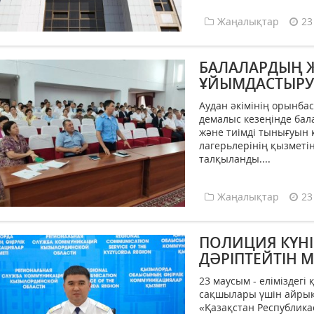
Жаңалықтар
23
БАЛАЛАРДЫҢ 
ҰЙЫМДАСТЫРУ
Аудан әкімінің орынб
демалыс кезеңінде бал
және тиімді тынығуын 
лагерьлерінің қызметі
талқыланды....
Жаңалықтар
23
ПОЛИЦИЯ КҮНІ 
ДӘРІПТЕЙТІН М
23 маусым - еліміздегі
сақшылары үшін айрықш
«Қазақстан Республика