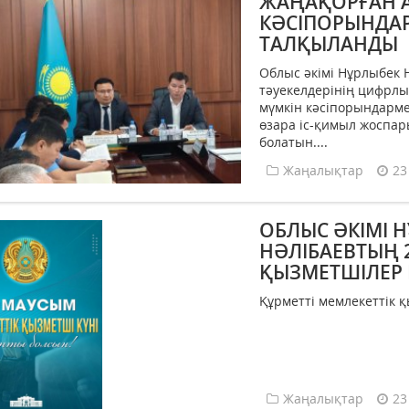
ЖАҢАҚОРҒАН 
КӘСІПОРЫНДАР
ТАЛҚЫЛАНДЫ
Облыс әкімі Нұрлыбек 
тәуекелдерінің цифрлы
мүмкін кәсіпорындарме
өзара іс-қимыл жоспар
болатын....
Жаңалықтар
23
ОБЛЫС ӘКІМІ 
НӘЛІБАЕВТЫҢ 
ҚЫЗМЕТШІЛЕР 
Құрметті мемлекеттік қы
Жаңалықтар
23