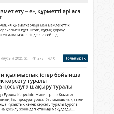
мет ету – ең құрметті әрі аса
т
полиция қызметкерлері мен мемлекеттік
мерекесімен құттықтап, құқық қорғау
ен алқа мәжілісінде сөз сөйледі...
 маусым 2025 ж.
278
0
Толығырақ
нің қылмыстық істер бойынша
к көрсету туралы
 қосылуға шақыру туралы
а Еуропа Кеңесінің Министрлер Комитеті
сының Бас прокуратурасы бастамашылық еткен
нша құқықтық көмек көрсету туралы Еуропа
а қосылу жөніндегі өтінімді мақұлдады....