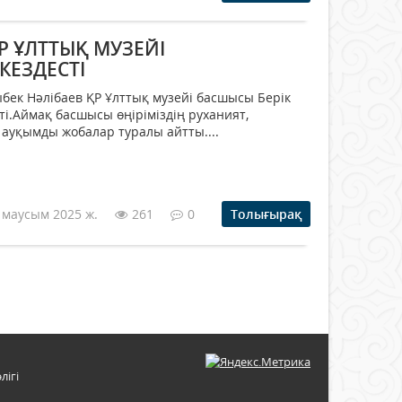
Р ҰЛТТЫҚ МУЗЕЙІ
ЕЗДЕСТІ
ыбек Нәлібаев ҚР Ұлттық музейі басшысы Берік
ті.Аймақ басшысы өңіріміздің руханият,
ауқымды жобалар туралы айтты....
 маусым 2025 ж.
261
0
Толығырақ
лігі