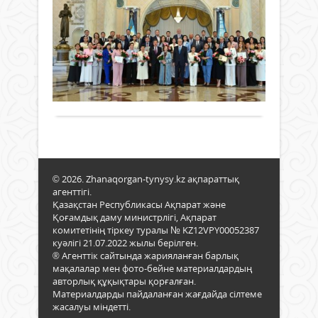
ҚА
шыр
«Қан
Жаңалықтар
халы
қала
Жал
28
пен
–
адам
маусым
билі
2025
тари
2025 ж.
арас
атты
басп
263
0
алт
салт
оны
көпі
Толығырақ
іс-
ішін
бола.
шар
журн
өтті.
алат
Сала
орн
өкіл
ерек
облы
Оны
әкімі
© 2026. Zhanaqorgan-tynysy.kz ақпараттық
орн
Нұрл
агенттігі.
егем
Нәлі
Қазақстан Республикасы Ақпарат және
алып
мер
Қоғамдық даму министрлігі, Ақпарат
тәуе
құтт
комитетінің тіркеу туралы № KZ12VPY00052387
ет
куәлігі 21.07.2022 жылы берілген.
атан
® Агенттік сайтында жарияланған барлық
тұст
мақалалар мен фото-бейне материалдардың
бұр
авторлық құқықтары қорғалған.
да
Материалдарды пайдаланған жағдайда сілтеме
арта
жасалуы міндетті.
түсті