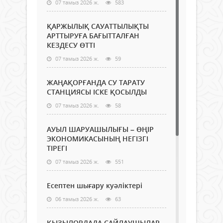
07 тамыз 2026 ж.
583
ҚАРЖЫЛЫҚ САУАТТЫЛЫҚТЫ
АРТТЫРУҒА БАҒЫТТАЛҒАН
КЕЗДЕСУ ӨТТІ
07 тамыз 2026 ж.
59
ЖАҢАҚОРҒАНДА СУ ТАРАТУ
СТАНЦИЯСЫ ІСКЕ ҚОСЫЛДЫ
07 тамыз 2026 ж.
58
АУЫЛ ШАРУАШЫЛЫҒЫ – ӨҢІР
ЭКОНОМИКАСЫНЫҢ НЕГІЗГІ
ТІРЕГІ
07 тамыз 2026 ж.
551
Есептен шығару куәліктері
06 тамыз 2026 ж.
63
ҚЫЗЫЛОРДАДА САЙЛАУШЫЛАР