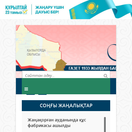
СОҢҒЫ ЖАҢАЛЫҚТАР
Жаңақорған ауданында құс
фабрикасы ашылды