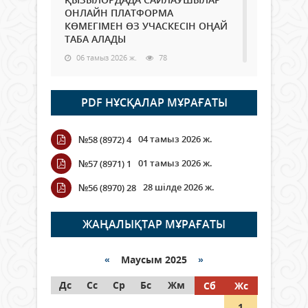
ОНЛАЙН ПЛАТФОРМА
КӨМЕГІМЕН ӨЗ УЧАСКЕСІН ОҢАЙ
ТАБА АЛАДЫ
06 тамыз 2026 ж.
78
Open Air: Қызылорда облысы
PDF НҰСҚАЛАР МҰРАҒАТЫ
полиция департаменті 20
мыңнан астам көрерменнің
қауіпсіздігін қамтамасыз етті
04 тамыз 2026 ж.
№58 (8972) 4
06 тамыз 2026 ж.
84
01 тамыз 2026 ж.
№57 (8971) 1
Wi-Fi ҚАБЫРҒА АРҚЫЛЫ ҚАЛАЙ
28 шілде 2026 ж.
№56 (8970) 28
ӨТЕДІ?
06 тамыз 2026 ж.
255
ЖАҢАЛЫҚТАР МҰРАҒАТЫ
Как могут проголосовать
граждане Казахстана,
«
Маусым 2025
»
находящиеся за рубежом?
Дс
Сс
Ср
Бс
Жм
Сб
Жс
05 тамыз 2026 ж.
134
1