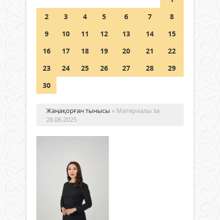
Шетелде жүрген Қазақстан
2
3
4
5
6
7
8
азаматтары қалай дауыс бере
алады?
9
10
11
12
13
14
15
05 тамыз 2026 ж.
146
16
17
18
19
20
21
22
23
24
25
26
27
28
29
30
Жаңақорған тынысы
» Материалы за
28.06.2025
АҚ
ЖҮ
АР
АР
Жаңалықтар
Теле
28
–
маусым
жүре
2025 ж.
пен