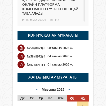
ОНЛАЙН ПЛАТФОРМА
КӨМЕГІМЕН ӨЗ УЧАСКЕСІН ОҢАЙ
ТАБА АЛАДЫ
06 тамыз 2026 ж.
112
Open Air: Қызылорда облысы
PDF НҰСҚАЛАР МҰРАҒАТЫ
полиция департаменті 20
мыңнан астам көрерменнің
қауіпсіздігін қамтамасыз етті
08 тамыз 2026 ж.
№59 (8973) 8
06 тамыз 2026 ж.
142
04 тамыз 2026 ж.
№58 (8972) 4
Wi-Fi ҚАБЫРҒА АРҚЫЛЫ ҚАЛАЙ
01 тамыз 2026 ж.
№57 (8971) 1
ӨТЕДІ?
06 тамыз 2026 ж.
288
ЖАҢАЛЫҚТАР МҰРАҒАТЫ
Как могут проголосовать
граждане Казахстана,
«
Маусым 2025
»
находящиеся за рубежом?
Дс
Сс
Ср
Бс
Жм
Сб
Жс
05 тамыз 2026 ж.
168
1