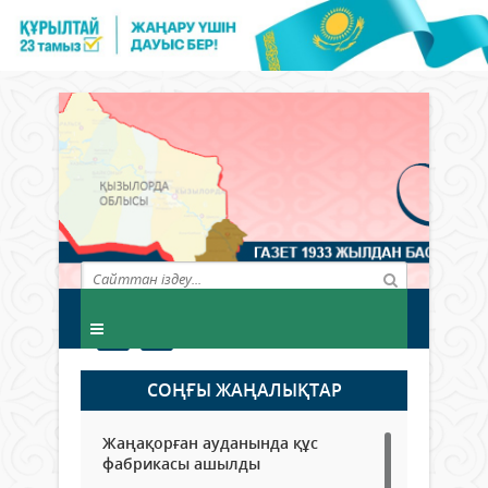
СОҢҒЫ ЖАҢАЛЫҚТАР
Жаңақорған ауданында құс
фабрикасы ашылды