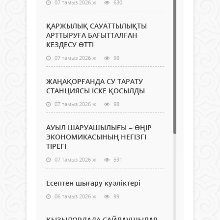
07 тамыз 2026 ж.
630
ҚАРЖЫЛЫҚ САУАТТЫЛЫҚТЫ
АРТТЫРУҒА БАҒЫТТАЛҒАН
КЕЗДЕСУ ӨТТІ
07 тамыз 2026 ж.
98
ЖАҢАҚОРҒАНДА СУ ТАРАТУ
СТАНЦИЯСЫ ІСКЕ ҚОСЫЛДЫ
07 тамыз 2026 ж.
98
АУЫЛ ШАРУАШЫЛЫҒЫ – ӨҢІР
ЭКОНОМИКАСЫНЫҢ НЕГІЗГІ
ТІРЕГІ
07 тамыз 2026 ж.
591
Есептен шығару куәліктері
06 тамыз 2026 ж.
99
ҚЫЗЫЛОРДАДА САЙЛАУШЫЛАР