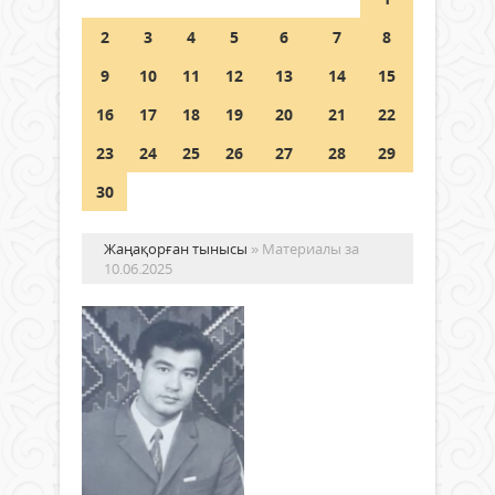
Шетелде жүрген Қазақстан
2
3
4
5
6
7
8
азаматтары қалай дауыс бере
алады?
9
10
11
12
13
14
15
05 тамыз 2026 ж.
179
16
17
18
19
20
21
22
23
24
25
26
27
28
29
30
Жаңақорған тынысы
» Материалы за
10.06.2025
ОР
УӘ
Мен
Түрк
Жаңалықтар
облы
10
Оты
маусым
ауда
2025 ж.
Мая