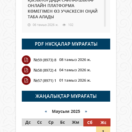
ОНЛАЙН ПЛАТФОРМА
КӨМЕГІМЕН ӨЗ УЧАСКЕСІН ОҢАЙ
ТАБА АЛАДЫ
06 тамыз 2026 ж.
102
Open Air: Қызылорда облысы
PDF НҰСҚАЛАР МҰРАҒАТЫ
полиция департаменті 20
мыңнан астам көрерменнің
қауіпсіздігін қамтамасыз етті
08 тамыз 2026 ж.
№59 (8973) 8
06 тамыз 2026 ж.
125
04 тамыз 2026 ж.
№58 (8972) 4
Wi-Fi ҚАБЫРҒА АРҚЫЛЫ ҚАЛАЙ
01 тамыз 2026 ж.
№57 (8971) 1
ӨТЕДІ?
06 тамыз 2026 ж.
279
ЖАҢАЛЫҚТАР МҰРАҒАТЫ
Как могут проголосовать
граждане Казахстана,
«
Маусым 2025
»
находящиеся за рубежом?
Дс
Сс
Ср
Бс
Жм
Сб
Жс
05 тамыз 2026 ж.
161
1