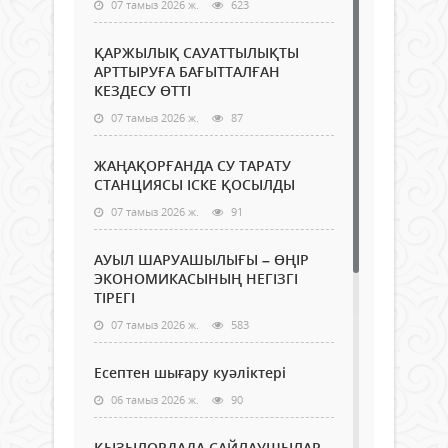
07 тамыз 2026 ж.
623
ҚАРЖЫЛЫҚ САУАТТЫЛЫҚТЫ
АРТТЫРУҒА БАҒЫТТАЛҒАН
КЕЗДЕСУ ӨТТІ
07 тамыз 2026 ж.
87
ЖАҢАҚОРҒАНДА СУ ТАРАТУ
СТАНЦИЯСЫ ІСКЕ ҚОСЫЛДЫ
07 тамыз 2026 ж.
91
АУЫЛ ШАРУАШЫЛЫҒЫ – ӨҢІР
ЭКОНОМИКАСЫНЫҢ НЕГІЗГІ
ТІРЕГІ
07 тамыз 2026 ж.
583
Есептен шығару куәліктері
06 тамыз 2026 ж.
90
ҚЫЗЫЛОРДАДА САЙЛАУШЫЛАР