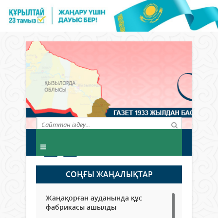
СОҢҒЫ ЖАҢАЛЫҚТАР
Жаңақорған ауданында құс
фабрикасы ашылды