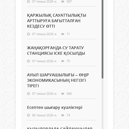
07 тамыз 2026 ж.
597
ҚАРЖЫЛЫҚ САУАТТЫЛЫҚТЫ
АРТТЫРУҒА БАҒЫТТАЛҒАН
КЕЗДЕСУ ӨТТІ
07 тамыз 2026 ж.
71
ЖАҢАҚОРҒАНДА СУ ТАРАТУ
СТАНЦИЯСЫ ІСКЕ ҚОСЫЛДЫ
07 тамыз 2026 ж.
75
АУЫЛ ШАРУАШЫЛЫҒЫ – ӨҢІР
ЭКОНОМИКАСЫНЫҢ НЕГІЗГІ
ТІРЕГІ
07 тамыз 2026 ж.
566
Есептен шығару куәліктері
06 тамыз 2026 ж.
74
ҚЫЗЫЛОРДАДА САЙЛАУШЫЛАР