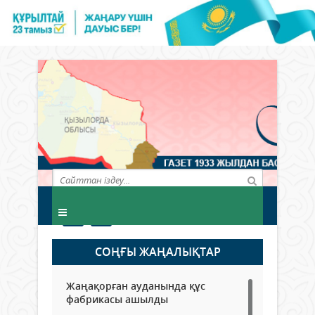
СОҢҒЫ ЖАҢАЛЫҚТАР
Жаңақорған ауданында құс
фабрикасы ашылды