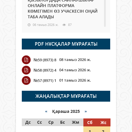
ОНЛАЙН ПЛАТФОРМА
КӨМЕГІМЕН ӨЗ УЧАСКЕСІН ОҢАЙ
ТАБА АЛАДЫ
06 тамыз 2026 ж.
87
Open Air: Қызылорда облысы
PDF НҰСҚАЛАР МҰРАҒАТЫ
полиция департаменті 20
мыңнан астам көрерменнің
қауіпсіздігін қамтамасыз етті
08 тамыз 2026 ж.
№59 (8973) 8
06 тамыз 2026 ж.
97
04 тамыз 2026 ж.
№58 (8972) 4
Wi-Fi ҚАБЫРҒА АРҚЫЛЫ ҚАЛАЙ
01 тамыз 2026 ж.
№57 (8971) 1
ӨТЕДІ?
06 тамыз 2026 ж.
265
ЖАҢАЛЫҚТАР МҰРАҒАТЫ
Как могут проголосовать
граждане Казахстана,
«
Қараша 2025
»
находящиеся за рубежом?
Дс
Сс
Ср
Бс
Жм
Сб
Жс
05 тамыз 2026 ж.
146
1
2