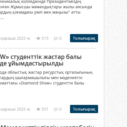
хникалық колледжінде Президентіміздің
анған Жұмысшы мамандықтары жылы аясында
дың қоғамдағы рөлі мен маңызы" атты
..
 қараша 2025 ж.
515
0
Толығырақ
» студенттік жастар балы
йде ұйымдастырылды
орда облыстық жастар ресурстық орталығының
тардың шығармашылығы мен мәдениетін
рматтағы «Diamond Show» студенттік балы
 қараша 2025 ж.
551
0
Толығырақ