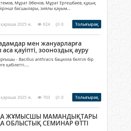
стемов, Мұрат Әбенов, Мұрат Ергешбаев, құқық
ірінші басшылары, зиялы қауым...
 қараша 2025 ж.
624
0
Толығырақ
 адамдар мен жануарларға
 аса қауіпті, зооноздық ауру
ғышы - Bacillus anthracis бацилла белгілі бір
е қабілетті....
 қараша 2025 ж.
703
0
Толығырақ
ДА ЖҰМЫСШЫ МАМАНДЫҚТАРЫ
А ОБЛЫСТЫҚ СЕМИНАР ӨТТІ