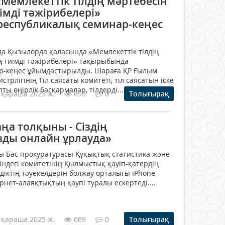
Мемлекеттік тілдің мәртебесін
імді тәжірибелері»
еспубликалық семинар-кеңес
а Қызылорда қаласында «Мемлекеттік тілдің
 тиімді тәжірибелері» тақырыбында
р-кеңес ұйымдастырылды. Шараға ҚР Ғылым
трлігінің Тіл саясаты комитеті, тіл саясатын іске
ты өңірлік басқармалар, тілдерді...
 қараша 2025 ж.
695
0
Толығырақ
ңа толқыны - Сіздің
ды онлайн ұрлауда»
ы Бас прокуратурасы Құқықтық статистика және
індегі комитетінің Қылмыстық қауіп-қатердің
діктің тәуекелдерін болжау орталығы iPhone
нет-алаяқтықтың қаупі туралы ескертеді....
 қараша 2025 ж.
669
0
Толығырақ