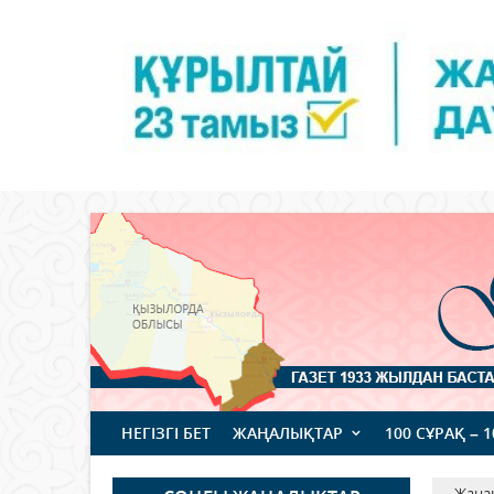
НЕГІЗГІ БЕТ
ЖАҢАЛЫҚТАР
100 СҰРАҚ – 
Жаңа