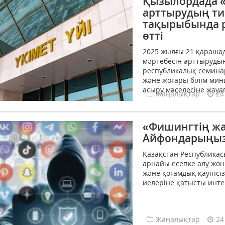
Қызылордада «
арттырудың ти
тақырыбында р
өтті
2025 жылғы 21 қарашад
мәртебесін арттырудың
республикалық семина
және жоғары білім минис
асыру мәселесіне жауап
Жаңалықтар
24
«Фишингтің жа
Айфондарыңыз
Қазақстан Республикас
арнайы есепке алу жөн
және қоғамдық қауіпсіз
иелеріне қатысты интер
Жаңалықтар
24