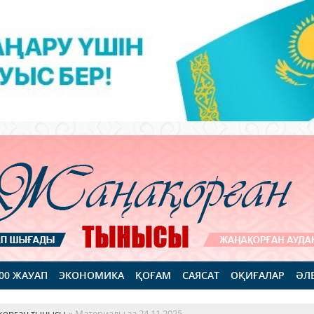
100 ЖАУАП
ЭКОНОМИКА
ҚОҒАМ
САЯСАТ
ОҚИҒАЛАР
ӘЛ
қорған тынысы
» Материалы за 24.11.2025