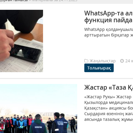
WhatsApp-та а
функция пайда
WhatsApp қолданушылар
арттыратын бірқатар жа
Жаңалықтар
24 
Толығырақ
Жастар «Таза 
«Жастар Рухы» Жастар
Қызылорда медициналы
Қазақстан» акциясы бо
Сырдария өзенінің жағ
аясында тазалық жұмыс