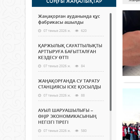
СОҢҒЫ ЖАҢАЛЫҚТАР
Жаңақорған ауданында құс
фабрикасы ашылды
07 тамыз 2026 ж.
620
ҚАРЖЫЛЫҚ САУАТТЫЛЫҚТЫ
АРТТЫРУҒА БАҒЫТТАЛҒАН
КЕЗДЕСУ ӨТТІ
07 тамыз 2026 ж.
84
ЖАҢАҚОРҒАНДА СУ ТАРАТУ
СТАНЦИЯСЫ ІСКЕ ҚОСЫЛДЫ
07 тамыз 2026 ж.
88
АУЫЛ ШАРУАШЫЛЫҒЫ –
ӨҢІР ЭКОНОМИКАСЫНЫҢ
НЕГІЗГІ ТІРЕГІ
07 тамыз 2026 ж.
580