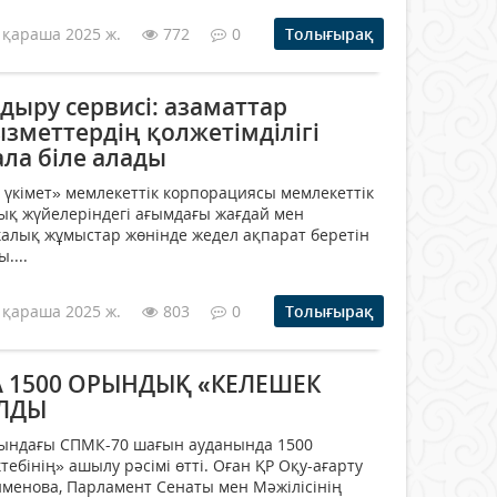
 қараша 2025 ж.
772
0
Толығырақ
дыру сервисі: азаматтар
зметтердің қолжетімділігі
ла біле алады
 үкімет» мемлекеттік корпорациясы мемлекеттік
ық жүйелеріндегі ағымдағы жағдай мен
алық жұмыстар жөнінде жедел ақпарат беретін
....
 қараша 2025 ж.
803
0
Толығырақ
 1500 ОРЫНДЫҚ «КЕЛЕШЕК
ЫЛДЫ
сындағы СПМК-70 шағын ауданында 1500
бінің» ашылу рәсімі өтті. Оған ҚР Оқу-ағарту
менова, Парламент Сенаты мен Мәжілісінің