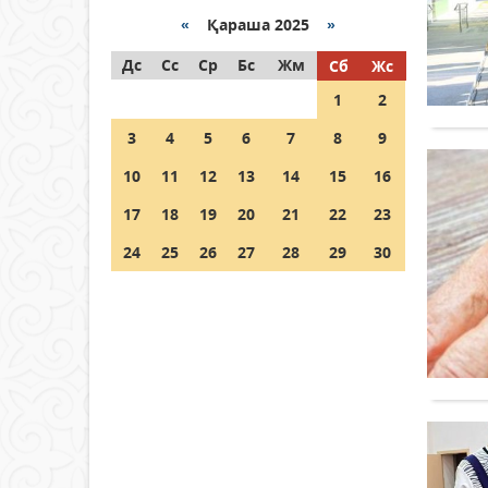
«
Қараша 2025
»
Как могут проголосовать
Дс
граждане Казахстана,
Сс
Ср
Бс
Жм
Сб
Жс
находящиеся за рубежом?
1
2
05 тамыз 2026 ж.
158
3
4
5
6
7
8
9
Шетелде жүрген Қазақстан
10
11
12
13
14
15
16
азаматтары қалай дауыс
бере алады?
17
18
19
20
21
22
23
05 тамыз 2026 ж.
169
24
25
26
27
28
29
30