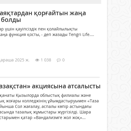
лаяқтардан қорғайтын жаңа
 болды
 үшін қауіпсіздік пен қолайлылықты
ңа функция қосты, - деп жазады Tengri Life....
қараша 2025 ж.
1 038
0
Қазақстан» акциясына атсалысты
 қанаты Қызылорда облыстық филиалы және
қ жоғары колледжінің ұйымдастыруымен «Таза
йынша Сол жағалау, аспалы көпір астындағы
асында тазалық жұмыстары жүргізілді. Шара
тарымен қатар «Вандализмге жол жоқ»...