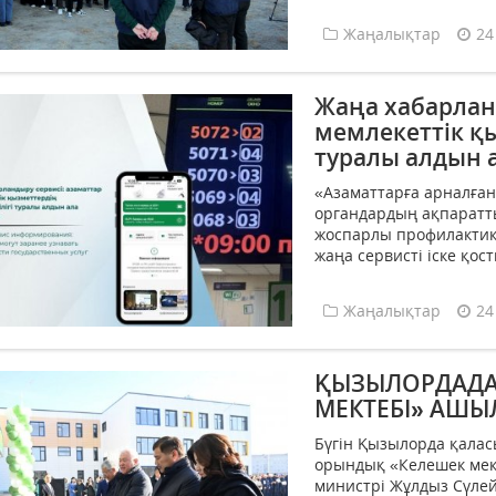
Жаңалықтар
24
Жаңа хабарлан
мемлекеттік қы
туралы алдын а
«Азаматтарға арналған
органдардың ақпаратт
жоспарлы профилактик
жаңа сервисті іске қосты
Жаңалықтар
24
ҚЫЗЫЛОРДАДА
МЕКТЕБІ» АШ
Бүгін Қызылорда қала
орындық «Келешек мекте
министрі Жұлдыз Сүлей