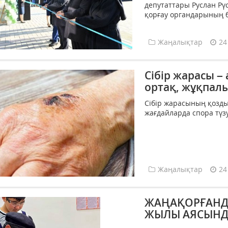
депутаттары Руслан Рү
қорғау органдарының б
Жаңалықтар
24
Сібір жарасы –
ортақ, жұқпалы
Сібір жарасының қоздыр
жағдайларда спора түзуг
Жаңалықтар
24
ЖАҢАҚОРҒАН
ЖЫЛЫ АЯСЫНД