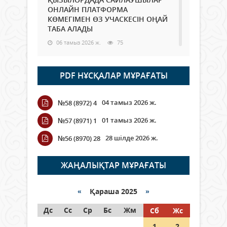
ОНЛАЙН ПЛАТФОРМА
КӨМЕГІМЕН ӨЗ УЧАСКЕСІН ОҢАЙ
ТАБА АЛАДЫ
06 тамыз 2026 ж.
75
Open Air: Қызылорда облысы
PDF НҰСҚАЛАР МҰРАҒАТЫ
полиция департаменті 20
мыңнан астам көрерменнің
қауіпсіздігін қамтамасыз етті
04 тамыз 2026 ж.
№58 (8972) 4
06 тамыз 2026 ж.
83
01 тамыз 2026 ж.
№57 (8971) 1
Wi-Fi ҚАБЫРҒА АРҚЫЛЫ ҚАЛАЙ
28 шілде 2026 ж.
№56 (8970) 28
ӨТЕДІ?
06 тамыз 2026 ж.
253
ЖАҢАЛЫҚТАР МҰРАҒАТЫ
Как могут проголосовать
граждане Казахстана,
«
Қараша 2025
»
находящиеся за рубежом?
Дс
Сс
Ср
Бс
Жм
Сб
Жс
05 тамыз 2026 ж.
132
1
2