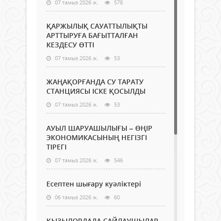
07 тамыз 2026 ж.
578
ҚАРЖЫЛЫҚ САУАТТЫЛЫҚТЫ
АРТТЫРУҒА БАҒЫТТАЛҒАН
КЕЗДЕСУ ӨТТІ
07 тамыз 2026 ж.
53
ЖАҢАҚОРҒАНДА СУ ТАРАТУ
СТАНЦИЯСЫ ІСКЕ ҚОСЫЛДЫ
07 тамыз 2026 ж.
53
АУЫЛ ШАРУАШЫЛЫҒЫ – ӨҢІР
ЭКОНОМИКАСЫНЫҢ НЕГІЗГІ
ТІРЕГІ
07 тамыз 2026 ж.
546
Есептен шығару куәліктері
06 тамыз 2026 ж.
60
ҚЫЗЫЛОРДАДА САЙЛАУШЫЛАР