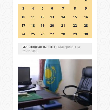
Шетелде жүрген Қазақстан
3
4
5
6
7
8
9
азаматтары қалай дауыс бере
алады?
10
11
12
13
14
15
16
05 тамыз 2026 ж.
143
17
18
19
20
21
22
23
24
25
26
27
28
29
30
Жаңақорған тынысы
» Материалы за
25.11.2025
Ме
қы
Жаңалықтар
нег
25
қа
қараша
бір
2025 ж.
құ
1 157
бұ
0
төз
Толығырақ