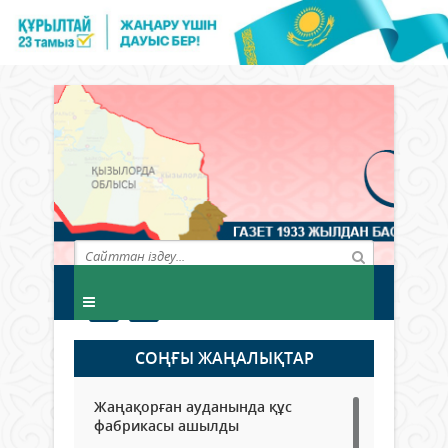
СОҢҒЫ ЖАҢАЛЫҚТАР
Жаңақорған ауданында құс
фабрикасы ашылды