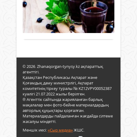
жа
түрі
дәст
Әсір
19
па
жас
түрд
тірші
қараша
дәлді
шы
нәзі
төрт
2025 ж.
жан
ан
түлі
568
0
таң
жалғ
Толығырақ
рас.
Хал
ауыл
Деге
ғалы
ағай
ел
тобы
мал
ішін
қара
азы
сире
қара
аса
те
шыр
мән
болс
мид
© 2026. Zhanaqorgan-tynysy.kz ақпараттық
бере
осы
алд
агенттігі.
Биы
Қазақстан Республикасы Ақпарат және
қызм
бөлі
жоң
Қоғамдық даму министрлігі, Ақпарат
шын
қан
мен
комитетінің тіркеу туралы № KZ12VPY00052387
жүре
ағы
бид
куәлігі 21.07.2022 жылы берілген.
қала
арт
жағ
® Агенттік сайтында жарияланған барлық
белс
анық
көңі
мақалалар мен фото-бейне материалдардың
атқ
Бұл
көнш
авторлық құқықтары қорғалған.
жүрг
әсер
дейд
Материалдарды пайдаланған жағдайда сілтеме
ер
тын
дала.
жасалуы міндетті.
азам
күйд
да
де,
Меншік иесі:
«Сыр медиа»
ЖШС.
бар
ақыл