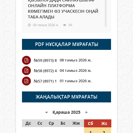
ОНЛАЙН ПЛАТФОРМА
КӨМЕГІМЕН ӨЗ УЧАСКЕСІН ОҢАЙ
ТАБА АЛАДЫ
06 тамыз 2026 ж.
84
Open Air: Қызылорда облысы
PDF НҰСҚАЛАР МҰРАҒАТЫ
полиция департаменті 20
мыңнан астам көрерменнің
қауіпсіздігін қамтамасыз етті
08 тамыз 2026 ж.
№59 (8973) 8
06 тамыз 2026 ж.
92
04 тамыз 2026 ж.
№58 (8972) 4
Wi-Fi ҚАБЫРҒА АРҚЫЛЫ ҚАЛАЙ
01 тамыз 2026 ж.
№57 (8971) 1
ӨТЕДІ?
06 тамыз 2026 ж.
261
ЖАҢАЛЫҚТАР МҰРАҒАТЫ
Как могут проголосовать
граждане Казахстана,
«
Қараша 2025
»
находящиеся за рубежом?
Дс
Сс
Ср
Бс
Жм
Сб
Жс
05 тамыз 2026 ж.
143
1
2