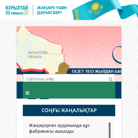
СОҢҒЫ ЖАҢАЛЫҚТАР
Жаңақорған ауданында құс
фабрикасы ашылды