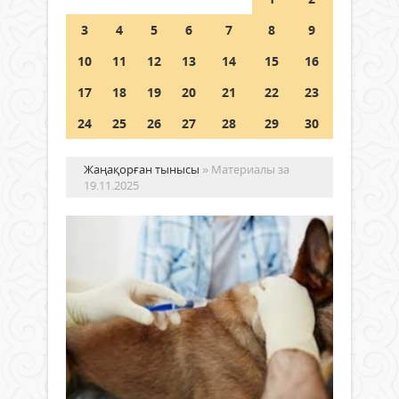
Шетелде жүрген Қазақстан
3
4
5
6
7
8
9
азаматтары қалай дауыс бере
алады?
10
11
12
13
14
15
16
05 тамыз 2026 ж.
152
17
18
19
20
21
22
23
24
25
26
27
28
29
30
Жаңақорған тынысы
» Материалы за
19.11.2025
Құ
ау
Құт
Қоғам
ауру
19
—
қараша
аса
2025 ж.
қауіп
13 140
орта
0
жүйк
Толығырақ
жүйе