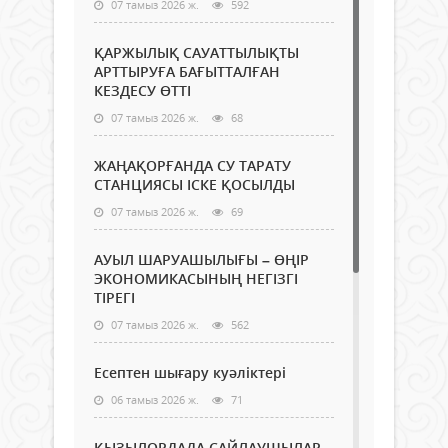
07 тамыз 2026 ж.
592
ҚАРЖЫЛЫҚ САУАТТЫЛЫҚТЫ
АРТТЫРУҒА БАҒЫТТАЛҒАН
КЕЗДЕСУ ӨТТІ
07 тамыз 2026 ж.
68
ЖАҢАҚОРҒАНДА СУ ТАРАТУ
СТАНЦИЯСЫ ІСКЕ ҚОСЫЛДЫ
07 тамыз 2026 ж.
69
АУЫЛ ШАРУАШЫЛЫҒЫ – ӨҢІР
ЭКОНОМИКАСЫНЫҢ НЕГІЗГІ
ТІРЕГІ
07 тамыз 2026 ж.
562
Есептен шығару куәліктері
06 тамыз 2026 ж.
71
ҚЫЗЫЛОРДАДА САЙЛАУШЫЛАР