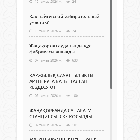
10 тамыз 2026 ж.
24
Как найти свой избирательный
участок?
10 тамыз 2026 ж.
24
Жаңақорған ауданында құс
фабрикасы ашылды
07 тамыз 2026 ж.
633
ҚАРЖЫЛЫҚ САУАТТЫЛЫҚТЫ
АРТТЫРУҒА БАҒЫТТАЛҒАН
КЕЗДЕСУ ӨТТІ
07 тамыз 2026 ж.
100
ЖАҢАҚОРҒАНДА СУ ТАРАТУ
СТАНЦИЯСЫ ІСКЕ ҚОСЫЛДЫ
07 тамыз 2026 ж.
101
АУЫЛ ШАРУАШЫЛЫҒЫ – ӨҢІР