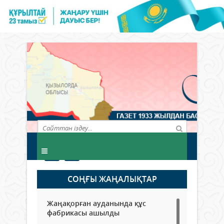
СОҢҒЫ ЖАҢАЛЫҚТАР
Жаңақорған ауданында құс
фабрикасы ашылды