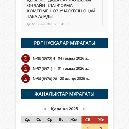
ОНЛАЙН ПЛАТФОРМА
КӨМЕГІМЕН ӨЗ УЧАСКЕСІН ОҢАЙ
ТАБА АЛАДЫ
06 тамыз 2026 ж.
81
Open Air: Қызылорда облысы
PDF НҰСҚАЛАР МҰРАҒАТЫ
полиция департаменті 20
мыңнан астам көрерменнің
қауіпсіздігін қамтамасыз етті
04 тамыз 2026 ж.
№58 (8972) 4
06 тамыз 2026 ж.
88
01 тамыз 2026 ж.
№57 (8971) 1
Wi-Fi ҚАБЫРҒА АРҚЫЛЫ ҚАЛАЙ
28 шілде 2026 ж.
№56 (8970) 28
ӨТЕДІ?
06 тамыз 2026 ж.
257
ЖАҢАЛЫҚТАР МҰРАҒАТЫ
Как могут проголосовать
граждане Казахстана,
«
Қараша 2025
»
находящиеся за рубежом?
Дс
Сс
Ср
Бс
Жм
Сб
Жс
05 тамыз 2026 ж.
139
1
2