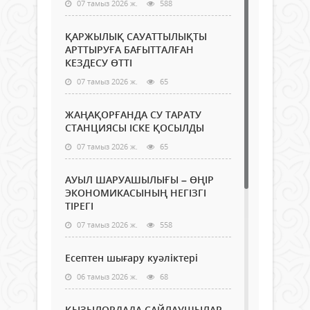
07 тамыз 2026 ж.
588
ҚАРЖЫЛЫҚ САУАТТЫЛЫҚТЫ
АРТТЫРУҒА БАҒЫТТАЛҒАН
КЕЗДЕСУ ӨТТІ
07 тамыз 2026 ж.
65
ЖАҢАҚОРҒАНДА СУ ТАРАТУ
СТАНЦИЯСЫ ІСКЕ ҚОСЫЛДЫ
07 тамыз 2026 ж.
65
АУЫЛ ШАРУАШЫЛЫҒЫ – ӨҢІР
ЭКОНОМИКАСЫНЫҢ НЕГІЗГІ
ТІРЕГІ
07 тамыз 2026 ж.
558
Есептен шығару куәліктері
06 тамыз 2026 ж.
68
ҚЫЗЫЛОРДАДА САЙЛАУШЫЛАР