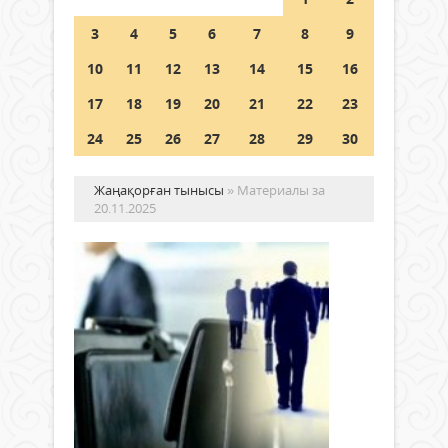
Шетелде жүрген Қазақстан
3
4
5
6
7
8
9
азаматтары қалай дауыс бере
алады?
10
11
12
13
14
15
16
05 тамыз 2026 ж.
149
17
18
19
20
21
22
23
24
25
26
27
28
29
30
Жаңақорған тынысы
» Материалы за
20.11.2025
МЕ
ҚЫ
СА
Жаңалықтар
МЕ
20
СИ
қараша
2025 ж.
Қай
1 886
мам
0
да
қыр-
Толығырақ