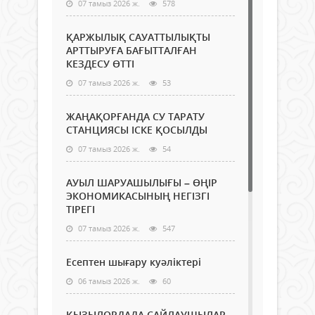
07 тамыз 2026 ж.
578
ҚАРЖЫЛЫҚ САУАТТЫЛЫҚТЫ
АРТТЫРУҒА БАҒЫТТАЛҒАН
КЕЗДЕСУ ӨТТІ
07 тамыз 2026 ж.
53
ЖАҢАҚОРҒАНДА СУ ТАРАТУ
СТАНЦИЯСЫ ІСКЕ ҚОСЫЛДЫ
07 тамыз 2026 ж.
54
АУЫЛ ШАРУАШЫЛЫҒЫ – ӨҢІР
ЭКОНОМИКАСЫНЫҢ НЕГІЗГІ
ТІРЕГІ
07 тамыз 2026 ж.
547
Есептен шығару куәліктері
06 тамыз 2026 ж.
60
ҚЫЗЫЛОРДАДА САЙЛАУШЫЛАР