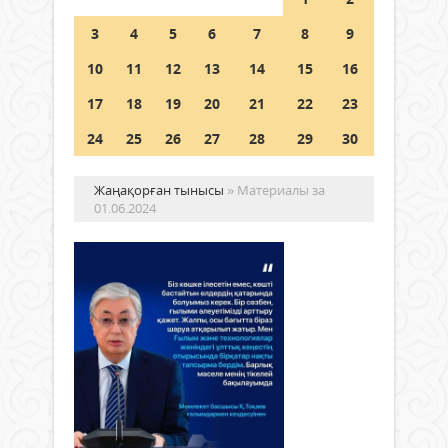
Шетелде жүрген Қазақстан
3
4
5
6
7
8
9
азаматтары қалай дауыс бере
алады?
10
11
12
13
14
15
16
05 тамыз 2026 ж.
143
17
18
19
20
21
22
23
24
25
26
27
28
29
30
Жаңақорған тынысы
» Материалы за
01.06.2024
Ме
ба
Қа
Жо
Жаңалықтар
Ке
01
ға
маусым
кез
2024 ж.
470
0
Мем
Толығырақ
бас