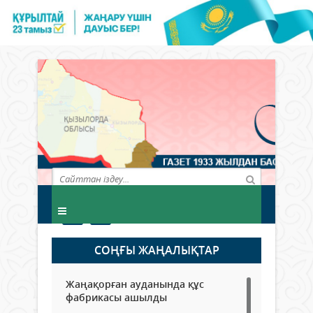
СОҢҒЫ ЖАҢАЛЫҚТАР
Жаңақорған ауданында құс
фабрикасы ашылды