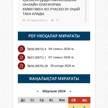
ОНЛАЙН ПЛАТФОРМА
КӨМЕГІМЕН ӨЗ УЧАСКЕСІН ОҢАЙ
ТАБА АЛАДЫ
06 тамыз 2026 ж.
75
Open Air: Қызылорда облысы
PDF НҰСҚАЛАР МҰРАҒАТЫ
полиция департаменті 20
мыңнан астам көрерменнің
қауіпсіздігін қамтамасыз етті
04 тамыз 2026 ж.
№58 (8972) 4
06 тамыз 2026 ж.
83
01 тамыз 2026 ж.
№57 (8971) 1
Wi-Fi ҚАБЫРҒА АРҚЫЛЫ ҚАЛАЙ
28 шілде 2026 ж.
№56 (8970) 28
ӨТЕДІ?
06 тамыз 2026 ж.
253
ЖАҢАЛЫҚТАР МҰРАҒАТЫ
Как могут проголосовать
граждане Казахстана,
«
Маусым 2024
»
находящиеся за рубежом?
Дс
Сс
Ср
Бс
Жм
Сб
Жс
05 тамыз 2026 ж.
132
1
2