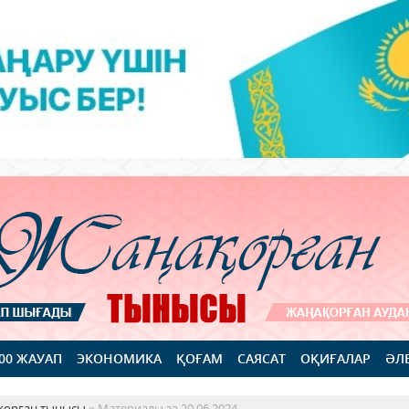
100 ЖАУАП
ЭКОНОМИКА
ҚОҒАМ
САЯСАТ
ОҚИҒАЛАР
ӘЛ
қорған тынысы
» Материалы за 20.06.2024