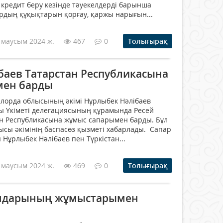
 кредит беру кезінде тәуекелдерді барынша
рдың құқықтарын қорғау, қаржы нарығын...
 маусым 2024 ж.
467
0
Толығырақ
баев Татарстан Республикасына
мен барды
ылорда облысының әкімі Нұрлыбек Нәлібаев
ы Үкіметі делегациясының құрамында Ресей
н Республикасына жұмыс сапарымен барды. Бұл
сы әкімінің баспасөз қызметі хабарлады. Сапар
Нұрлыбек Нәлібаев пен Түркістан...
 маусым 2024 ж.
469
0
Толығырақ
ндарының жұмыстарымен