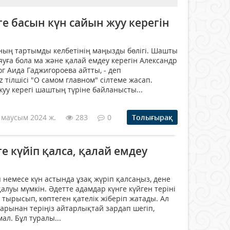
ге басын күн сайын жуу керегін
ның тартымды келбетінің маңызды бөлігі. Шашты
яуға бола ма және қалай емдеу керегін Александр
г Аида Гаджигороева айтты, - деп
 тілшісі "О самом главном" сілтеме жасап.
у керегі шаштың түріне байланысты...
 маусым 2024 ж.
283
0
Толығырақ
ге күйіп қалса, қалай емдеу
немесе күн астында ұзақ жүріп қалсаңыз, дене
қалуы мүмкін. Әдетте адамдар күнге күйген теріні
 тырысып, көптеген қателік жіберіп жатады. Ал
дарынан теріңіз айтарлықтай зардап шегіп,
л. Бұл туралы...