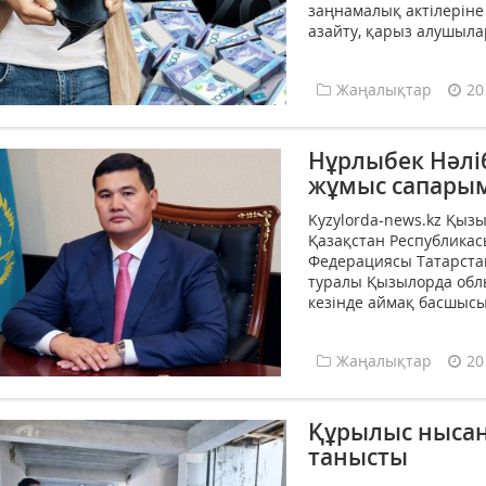
заңнамалық актілеріне
азайту, қарыз алушыла
Жаңалықтар
20
Нұрлыбек Нәлі
жұмыс сапары
Kyzylorda-news.kz Қыз
Қазақстан Республикас
Федерациясы Татарста
туралы Қызылорда облы
кезінде аймақ басшысы 
Жаңалықтар
20
Құрылыс ныса
танысты