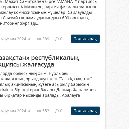
імі Мажит Самитовпен бірге "AMANAT" партиясы
төрағасы А.Мажитов, партия филиалы жанынан
ақылау комиссиясының мүшелері Сайлауалды
ген Саяжай ықшам ауданындағы 600 орындық
торинг жүргізді....
 маусым 2024 ж.
389
0
Толығырақ
Қазақстан» республикалық
кциясы жалғасуда
ылорда облысының әкімі Нұрлыбек
аларының орындалуы мен “Таза Қазақстан”
иялық акциясының жүзеге асырылу барысын
әкімінің бірінші орынбасары Данияр Жаналинов
ы бірқатар нысанды аралады. Аралауға
 маусым 2024 ж.
553
0
Толығырақ