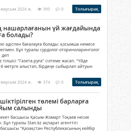
 маусым 2024 ж.
395
0
Толығырақ
нің нашарлағанын үй жағдайында
ға болады?
е екі әдіспен бағалауға болады: қосымша немесе
гімен. Бұл туралы сурдолог-оториноларинголог
- деп
 тілшісі "Газета.руға" сілтеме жасап. "Үйде
6 метрге алыстап, бірдеңе сыбырлап айтуын
 маусым 2024 ж.
374
0
Толығырақ
шіктірілген төлемі барларға
ыйым салынды
млекет басшысы Қасым-Жомарт Тоқаев несие
. Бұл туралы Stan.kz ақпарат агенттігі
 басшысы "Қазақстан Республикасының кейбір