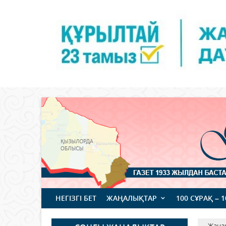
НЕГІЗГІ БЕТ
ЖАҢАЛЫҚТАР
100 СҰРАҚ – 
Жаңа