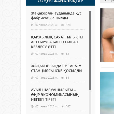
СОҢҒЫ ЖАҢАЛЫҚТАР
Жаңақорған ауданында құс
фабрикасы ашылды
07 тамыз 2026 ж.
578
ҚАРЖЫЛЫҚ САУАТТЫЛЫҚТЫ
АРТТЫРУҒА БАҒЫТТАЛҒАН
КЕЗДЕСУ ӨТТІ
07 тамыз 2026 ж.
53
ЖАҢАҚОРҒАНДА СУ ТАРАТУ
СТАНЦИЯСЫ ІСКЕ ҚОСЫЛДЫ
07 тамыз 2026 ж.
54
АУЫЛ ШАРУАШЫЛЫҒЫ –
ӨҢІР ЭКОНОМИКАСЫНЫҢ
НЕГІЗГІ ТІРЕГІ
07 тамыз 2026 ж.
547