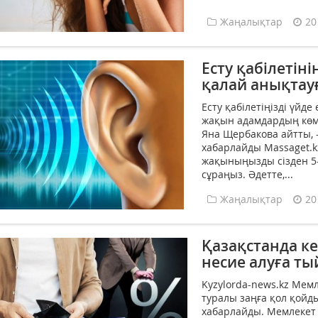
Жаңалықтар
20
Есту қабілеті
қалай анықтау
Есту қабілетіңізді үйд
жақын адамдардың көме
Яна Щербакова айтты, 
хабарлайды Massaget.kz
жақыныңызды сізден 5-
сұраңыз. Әдетте,...
Жаңалықтар
20
Қазақстанда ке
несие алуға т
Kyzylorda-news.kz Ме
туралы заңға қол қойды
хабарлайды. Мемлекет