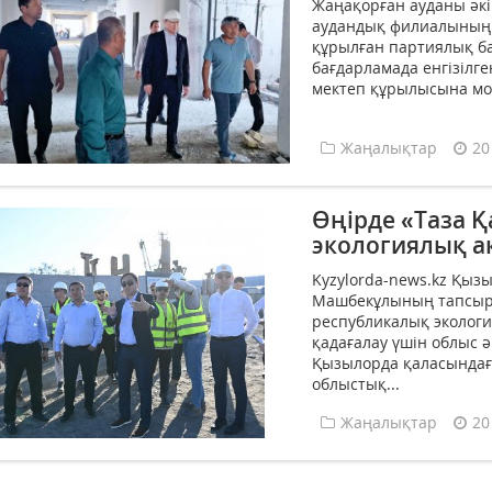
Жаңақорған ауданы әк
аудандық филиалының 
құрылған партиялық б
бағдарламада енгізіл
мектеп құрылысына мони
Жаңалықтар
20
Өңірде «Таза 
экологиялық а
Kyzylorda-news.kz Қыз
Машбекұлының тапсырм
республикалық эколог
қадағалау үшін облыс 
Қызылорда қаласындағ
облыстық...
Жаңалықтар
20