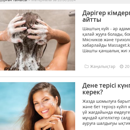
Дәрігер кімдер
айтты
Шаштың күйі - әр адам
қалай жууға болады, бо
Мясников және трихоло
хабарлайды Massaget.kz
Шашты қаншалық жиі жу
Жаңалықтар
20
Дене терісі күн
керек?
Жазда шомылуға барып 
және бет теріңіз күйіп 
үй жағдайында емдеуге
мұндай қателіктер сал
ауруға шалдығуы ықтима