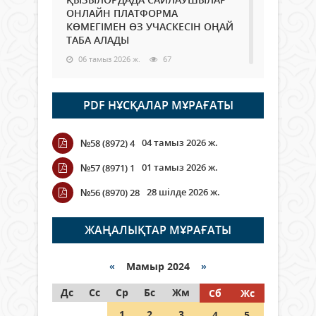
ОНЛАЙН ПЛАТФОРМА
КӨМЕГІМЕН ӨЗ УЧАСКЕСІН ОҢАЙ
ТАБА АЛАДЫ
06 тамыз 2026 ж.
67
Open Air: Қызылорда облысы
PDF НҰСҚАЛАР МҰРАҒАТЫ
полиция департаменті 20
мыңнан астам көрерменнің
қауіпсіздігін қамтамасыз етті
04 тамыз 2026 ж.
№58 (8972) 4
06 тамыз 2026 ж.
77
01 тамыз 2026 ж.
№57 (8971) 1
Wi-Fi ҚАБЫРҒА АРҚЫЛЫ ҚАЛАЙ
28 шілде 2026 ж.
№56 (8970) 28
ӨТЕДІ?
06 тамыз 2026 ж.
251
ЖАҢАЛЫҚТАР МҰРАҒАТЫ
Как могут проголосовать
граждане Казахстана,
«
Мамыр 2024
»
находящиеся за рубежом?
Дс
Сс
Ср
Бс
Жм
Сб
Жс
05 тамыз 2026 ж.
122
1
2
3
4
5