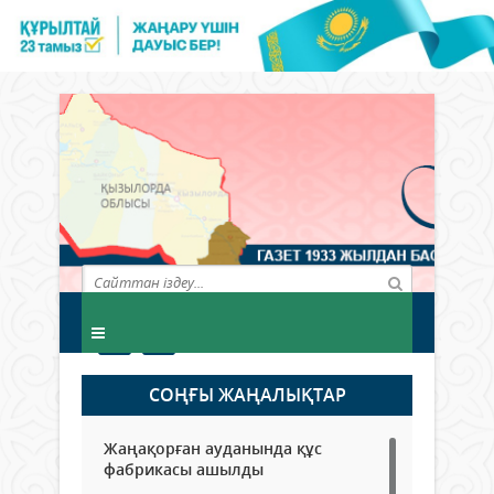
СОҢҒЫ ЖАҢАЛЫҚТАР
Жаңақорған ауданында құс
фабрикасы ашылды