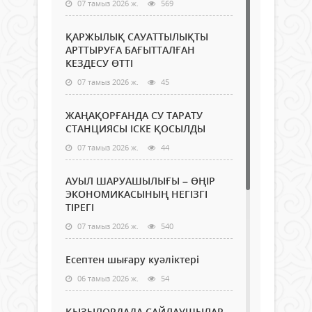
07 тамыз 2026 ж.
569
ҚАРЖЫЛЫҚ САУАТТЫЛЫҚТЫ
АРТТЫРУҒА БАҒЫТТАЛҒАН
КЕЗДЕСУ ӨТТІ
07 тамыз 2026 ж.
45
ЖАҢАҚОРҒАНДА СУ ТАРАТУ
СТАНЦИЯСЫ ІСКЕ ҚОСЫЛДЫ
07 тамыз 2026 ж.
44
АУЫЛ ШАРУАШЫЛЫҒЫ – ӨҢІР
ЭКОНОМИКАСЫНЫҢ НЕГІЗГІ
ТІРЕГІ
07 тамыз 2026 ж.
540
Есептен шығару куәліктері
06 тамыз 2026 ж.
54
ҚЫЗЫЛОРДАДА САЙЛАУШЫЛАР