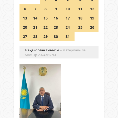
Шетелде жүрген Қазақстан
6
7
8
9
10
11
12
азаматтары қалай дауыс бере
алады?
13
14
15
16
17
18
19
05 тамыз 2026 ж.
134
20
21
22
23
24
25
26
27
28
29
30
31
Жаңақорған тынысы
» Материалы за
Мамыр 2024 жылы
Жа
ау
біл
бө
ба
Жаңалықтар
та
31 мамыр
2024 ж.
Қыз
769
0
обл
Толығырақ
білім