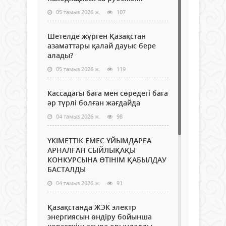
05 тамыз 2026 ж.
107
Шетелде жүрген Қазақстан
азаматтары қалай дауыс бере
алады?
05 тамыз 2026 ж.
119
Кассадағы баға мен сөредегі баға
әр түрлі болған жағдайда
04 тамыз 2026 ж.
98
ҮКІМЕТТІК ЕМЕС ҰЙЫМДАРҒА
АРНАЛҒАН СЫЙЛЫҚАҚЫ
КОНКУРСЫНА ӨТІНІМ ҚАБЫЛДАУ
БАСТАЛДЫ
04 тамыз 2026 ж.
91
Қазақстанда ЖЭК электр
энергиясын өндіру бойынша