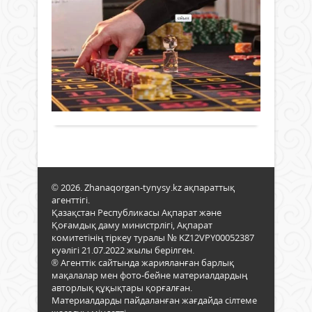
Қа
еңбе
Қаза
ше
ада
Прем
Жаңалықтар
ме
орн
Мини
28
әс
ерек
Олж
маусым
Сол
Бект
бә
2024 ж.
ұшан
Қыз
тіг
377
0
теңі
обл
ты
Толығырақ
еңбе
жұм
са
арқа
сап
за
қоға
бар
түрл
«Бәй
ма
гүлд
ғар
несі
Сена
зым
ыры
депу
кеше
© 2026. Zhanaqorgan-tynysy.kz ақпараттық
артад
шене
бард
агенттігі.
бәс
сонд
Қазақстан Республикасы Ақпарат және
тігуг
ақ
Қоғамдық даму министрлігі, Ақпарат
тый
комитетінің тіркеу туралы № KZ12VPY00052387
Бай
куәлігі 21.07.2022 жылы берілген.
сала
қал
® Агенттік сайтында жарияланған барлық
заң
даму
мақалалар мен фото-бейне материалдардың
екін
жос
авторлық құқықтары қорғалған.
оқы
таны
Материалдарды пайдаланған жағдайда сілтеме
мақұ