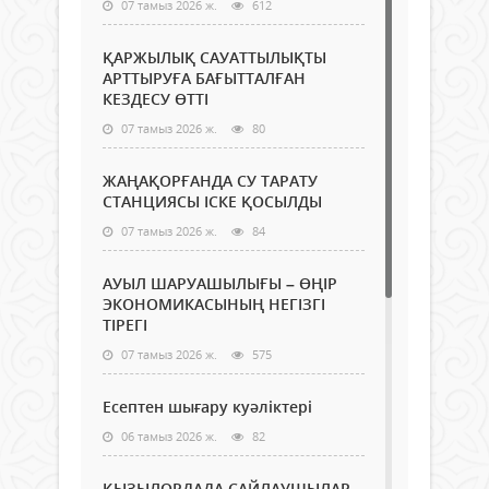
07 тамыз 2026 ж.
612
ҚАРЖЫЛЫҚ САУАТТЫЛЫҚТЫ
АРТТЫРУҒА БАҒЫТТАЛҒАН
КЕЗДЕСУ ӨТТІ
07 тамыз 2026 ж.
80
ЖАҢАҚОРҒАНДА СУ ТАРАТУ
СТАНЦИЯСЫ ІСКЕ ҚОСЫЛДЫ
07 тамыз 2026 ж.
84
АУЫЛ ШАРУАШЫЛЫҒЫ – ӨҢІР
ЭКОНОМИКАСЫНЫҢ НЕГІЗГІ
ТІРЕГІ
07 тамыз 2026 ж.
575
Есептен шығару куәліктері
06 тамыз 2026 ж.
82
ҚЫЗЫЛОРДАДА САЙЛАУШЫЛАР