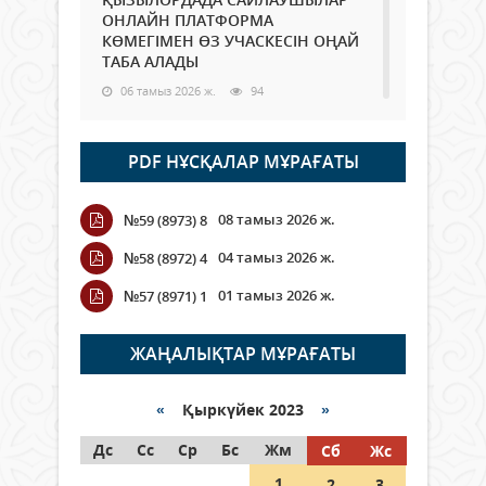
ОНЛАЙН ПЛАТФОРМА
КӨМЕГІМЕН ӨЗ УЧАСКЕСІН ОҢАЙ
ТАБА АЛАДЫ
06 тамыз 2026 ж.
94
Open Air: Қызылорда облысы
PDF НҰСҚАЛАР МҰРАҒАТЫ
полиция департаменті 20
мыңнан астам көрерменнің
қауіпсіздігін қамтамасыз етті
08 тамыз 2026 ж.
№59 (8973) 8
06 тамыз 2026 ж.
111
04 тамыз 2026 ж.
№58 (8972) 4
Wi-Fi ҚАБЫРҒА АРҚЫЛЫ ҚАЛАЙ
01 тамыз 2026 ж.
№57 (8971) 1
ӨТЕДІ?
06 тамыз 2026 ж.
271
ЖАҢАЛЫҚТАР МҰРАҒАТЫ
Как могут проголосовать
граждане Казахстана,
«
Қыркүйек 2023
»
находящиеся за рубежом?
Дс
Сс
Ср
Бс
Жм
Сб
Жс
05 тамыз 2026 ж.
153
1
2
3