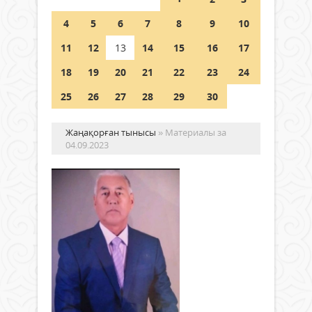
Шетелде жүрген Қазақстан
4
5
6
7
8
9
10
азаматтары қалай дауыс бере
алады?
11
12
13
14
15
16
17
05 тамыз 2026 ж.
163
18
19
20
21
22
23
24
25
26
27
28
29
30
Жаңақорған тынысы
» Материалы за
04.09.2023
Та
же
тау
Қоғам
тұ
04
тұл
қыркүйек
2023 ж.
Жар
495
Ием
0
адам
екі
Толығырақ