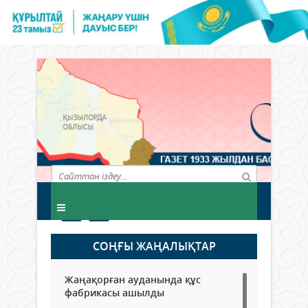
СОҢҒЫ ЖАҢАЛЫҚТАР
Жаңақорған ауданында құс
фабрикасы ашылды