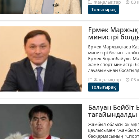
Жаңалықтар
03 
Толығырақ
Ермек Маржықп
министрі болд
Ермек Маржықпаев Қаз
министрі болып таға
Ермек Боранбайұлы Ма
және спорт министрі б
лауазымынан босатылды
Жаңалықтар
03 
Толығырақ
Балуан Бейбіт
тағайындалды
Жамбыл облысы әкімдіг
қаулысымен "Жамбыл о
басқармасының "Спорт