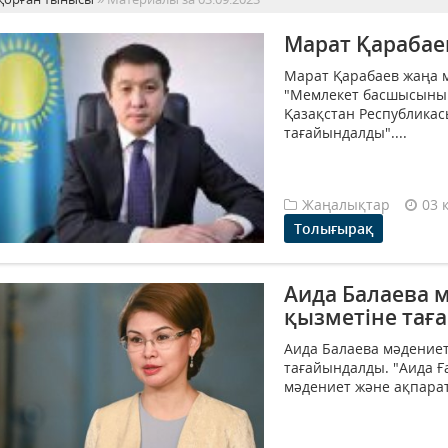
Марат Қарабае
Марат Қарабаев жаңа 
"Мемлекет басшысыны
Қазақстан Республикас
тағайындалды"....
Жаңалықтар
03 
Толығырақ
Аида Балаева 
қызметіне тағ
Аида Балаева мәдениет
тағайындалды. "Аида 
мәдениет және ақпарат