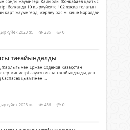
ң соңғы жауынгері Қайырлы Жонқабаев қайтыс
 тірі болғанда 10 қыркүйекте 102 жасқа толатын
ған қарт жауынгерді жерлеу рәсімі кеше Боролдай
қыркүйек 2023 ж.
286
0
ысы тағайындалды
 Жарлығымен Ержан Сәденов Қазақстан
істер министрі лауазымына тағайындалды, деп
баспасөз қызмтінен....
қыркүйек 2023 ж.
436
0