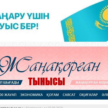
100 ЖАУАП
ЭКОНОМИКА
ҚОҒАМ
САЯСАТ
ОҚИҒАЛАР
ӘЛ
қорған тынысы
» Материалы за 03.09.2023