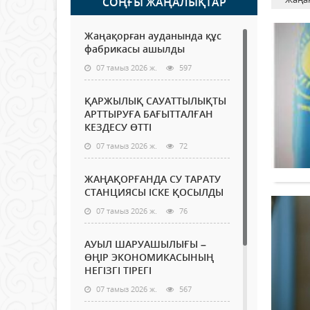
СОҢҒЫ ЖАҢАЛЫҚТАР
Жаңақорған ауданында құс
фабрикасы ашылды
07 тамыз 2026 ж.
597
ҚАРЖЫЛЫҚ САУАТТЫЛЫҚТЫ
АРТТЫРУҒА БАҒЫТТАЛҒАН
КЕЗДЕСУ ӨТТІ
07 тамыз 2026 ж.
72
ЖАҢАҚОРҒАНДА СУ ТАРАТУ
СТАНЦИЯСЫ ІСКЕ ҚОСЫЛДЫ
07 тамыз 2026 ж.
76
АУЫЛ ШАРУАШЫЛЫҒЫ –
ӨҢІР ЭКОНОМИКАСЫНЫҢ
НЕГІЗГІ ТІРЕГІ
07 тамыз 2026 ж.
567