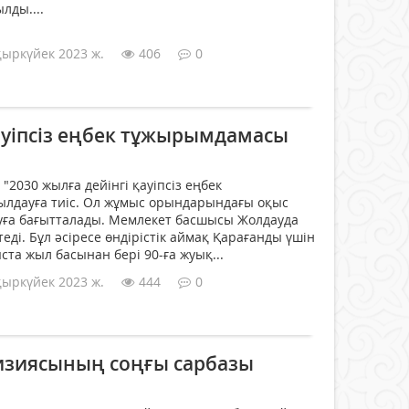
лды....
қыркүйек 2023 ж.
406
0
ауіпсіз еңбек тұжырымдамасы
"2030 жылға дейінгі қауіпсіз еңбек
лдауға тиіс. Ол жұмыс орындарындағы оқыс
уға бағытталады. Мемлекет басшысы Жолдауда
ді. Бұл әсіресе өндірістік аймақ Қарағанды үшін
та жыл басынан бері 90-ға жуық...
қыркүйек 2023 ж.
444
0
изиясының соңғы сарбазы