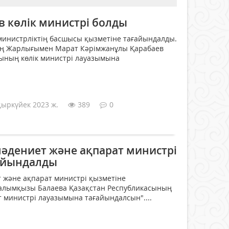
в көлік министрі болды
министрліктің басшысы қызметіне тағайындалды.
ң Жарлығымен Марат Кәрімжанұлы Қарабаев
ының көлік министрі лауазымына
қыркүйек 2023 ж.
389
0
мәдениет және ақпарат министрі
айындалды
 және ақпарат министрі қызметіне
Ғалымқызы Балаева Қазақстан Республикасының
 министрі лауазымына тағайындалсын"....