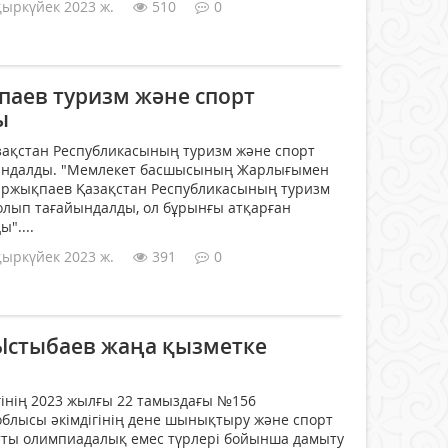
қыркүйек 2023 ж.
510
0
аев туризм және спорт
ы
ақстан Республикасының туризм және спорт
йындалды. "Мемлекет басшысының Жарлығымен
ржықпаев Қазақстан Республикасының туризм
олып тағайындалды, ол бұрынғы атқарған
"....
қыркүйек 2023 ж.
391
0
 Ыстыбаев жаңа қызметке
інің 2023 жылғы 22 тамыздағы №156
блысы әкімдігінің дене шынықтыру және спорт
ты олимпиадалық емес түрлері бойынша дамыту