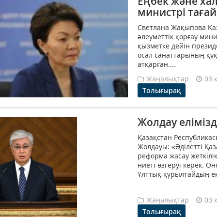
Еңбек және ха
министрі таға
Светлана Жақыпова Қа
әлеуметтік қорғау мин
қызметке дейін прези
осал санаттарының құқ
атқарған....
Жаңалықтар
03 
Толығырақ
Жолдау еліміз
Қазақстан Республика
Жолдауы: «Әділетті Қа
реформа жасау жеткілік
ниеті өзгеруі керек. О
Ұлттық құрылтайдың ек
Жаңалықтар
03 
Толығырақ