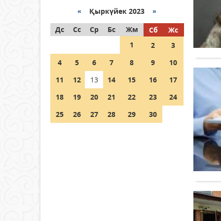
«
Қыркүйек 2023
»
Как могут проголосовать
Дс
граждане Казахстана,
Сс
Ср
Бс
Жм
Сб
Жс
находящиеся за рубежом?
1
2
3
05 тамыз 2026 ж.
146
4
5
6
7
8
9
10
Шетелде жүрген Қазақстан
11
12
13
14
15
16
17
азаматтары қалай дауыс
бере алады?
18
19
20
21
22
23
24
05 тамыз 2026 ж.
157
25
26
27
28
29
30