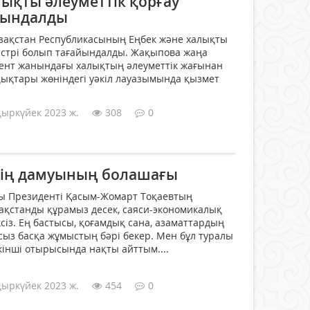
лықты әлеуметтік қорғау
йындалды
зақстан Республикасының Еңбек және халықты
истрі болып тағайындалды. Жақыпова жаңа
дент жанындағы халықтың әлеуметтік жағынан
ықтары жөніндегі уәкіл лауазымында қызмет
қыркүйек 2023 ж.
308
0
дің дамуының болашағы
сы Президенті Қасым-Жомарт Тоқаевтың
зақстанды құрамыз десек, саяси-экономикалық
сіз. Ең бастысы, қоғамдық сана, азаматтардың
нсыз басқа жұмыстың бәрі бекер. Мен бұл туралы
інші отырысында нақты айттым....
қыркүйек 2023 ж.
454
0