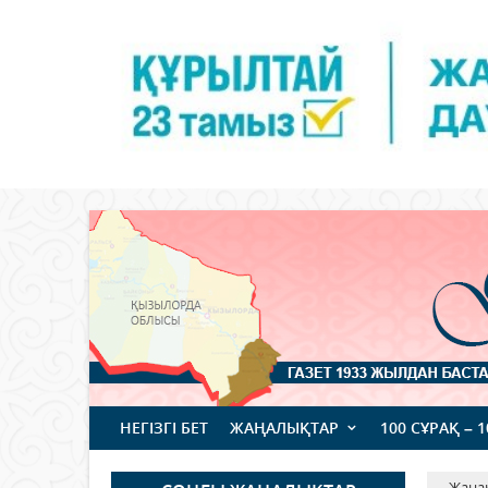
НЕГІЗГІ БЕТ
ЖАҢАЛЫҚТАР
100 СҰРАҚ – 
Жаңа