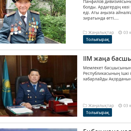
Панфилов дивизиясыны
болды. Ардагердің көзі
еді. Аты аңызға айнал
зиратында өтті....
Жаңалықтар
03 
Толығырақ
ІІМ жаңа басш
Мемлекет басшысының
Республикасының Ішкі 
хабарлайды Ақорданың 
Жаңалықтар
03 
Толығырақ