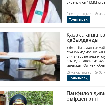
дирекциясы" КММ құры
Жаңалықтар
03 
Толығырақ
Қазақстанда қ
қабылданды
Үкімет биылдан қалмай 
тұжырымдамасын" қабы
оқиғалардың алдын ал
осындай тапсырма жүкте
маңызды. Өйткені облыс
Жаңалықтар
03 
Толығырақ
Панфилов див
өмірден өтті