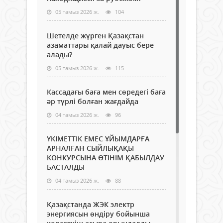
05 тамыз 2026 ж.
104
Шетелде жүрген Қазақстан
азаматтары қалай дауыс бере
алады?
05 тамыз 2026 ж.
115
Кассадағы баға мен сөредегі баға
әр түрлі болған жағдайда
04 тамыз 2026 ж.
96
ҮКІМЕТТІК ЕМЕС ҰЙЫМДАРҒА
АРНАЛҒАН СЫЙЛЫҚАҚЫ
КОНКУРСЫНА ӨТІНІМ ҚАБЫЛДАУ
БАСТАЛДЫ
04 тамыз 2026 ж.
88
Қазақстанда ЖЭК электр
энергиясын өндіру бойынша