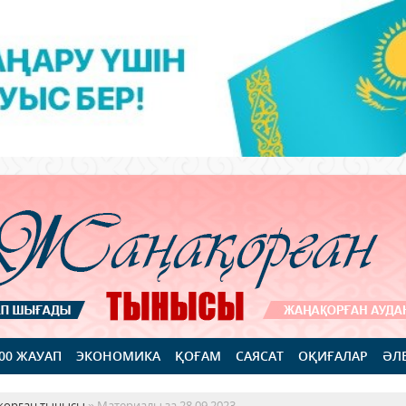
100 ЖАУАП
ЭКОНОМИКА
ҚОҒАМ
САЯСАТ
ОҚИҒАЛАР
ӘЛ
қорған тынысы
» Материалы за 28.09.2023