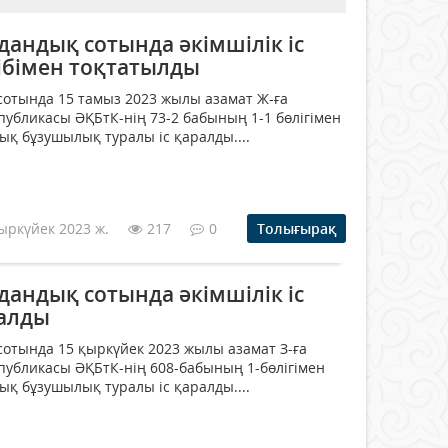
андық сотында әкімшілік іс
ібімен тоқтатылды
отында 15 тамыз 2023 жылы азамат Ж-ға
публикасы ӘҚБтК-нің 73-2 бабының 1-1 бөлігімен
қық бұзушылық туралы іс қаралды....
ыркүйек 2023 ж.
217
0
Толығырақ
андық сотында әкімшілік іс
алды
отында 15 қыркүйек 2023 жылы азамат З-ға
публикасы ӘҚБтК-нің 608-бабының 1-бөлігімен
қық бұзушылық туралы іс қаралды....