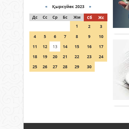
«
Қыркүйек 2023
»
Как могут проголосовать
Дс
граждане Казахстана,
Сс
Ср
Бс
Жм
Сб
Жс
находящиеся за рубежом?
1
2
3
05 тамыз 2026 ж.
146
4
5
6
7
8
9
10
Шетелде жүрген Қазақстан
11
12
13
14
15
16
17
азаматтары қалай дауыс
бере алады?
18
19
20
21
22
23
24
05 тамыз 2026 ж.
157
25
26
27
28
29
30