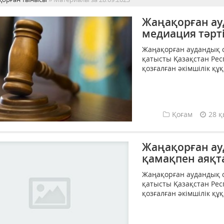
Жаңақорған ауд
медиация тәрт
Жаңақорған аудандық с
қатысты Қазақстан Рес
қозғалған әкімшілік құ
Қоғам
28 қ
Жаңақорған ауд
қамақпен аяқт
Жаңақорған аудандық с
қатысты Қазақстан Рес
қозғалған әкімшілік құ