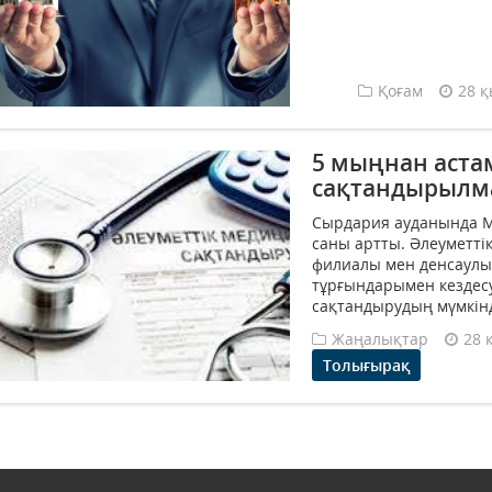
Қоғам
28 қ
5 мыңнан аста
сақтандырылм
Сырдария ауданында М
саны артты. Әлеуметт
филиалы мен денсаулы
тұрғындарымен кездес
сақтандырудың мүмкінд
Жаңалықтар
28 
Толығырақ