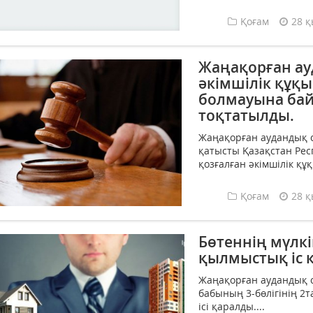
Қоғам
28 қ
Жаңақорған ауд
әкiмшiлiк құқ
болмауына байл
тоқтатылды.
Жаңақорған аудандық с
қатысты Қазақстан Рес
қозғалған әкімшілік құ
Қоғам
28 қ
Бөтеннің мүлк
қылмыстық іс 
Жаңақорған аудандық с
бабының 3-бөлігінің 
ісі қаралды....