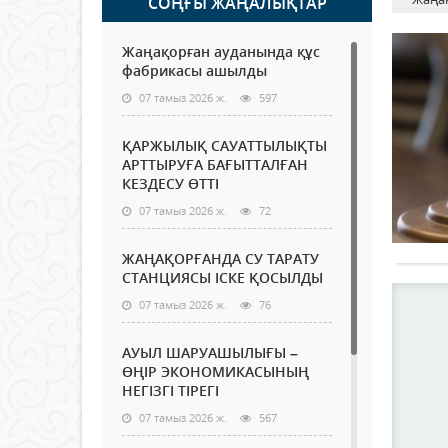
СОҢҒЫ ЖАҢАЛЫҚТАР
Жаңақорған ауданында құс
фабрикасы ашылды
07 тамыз 2026 ж.
597
ҚАРЖЫЛЫҚ САУАТТЫЛЫҚТЫ
АРТТЫРУҒА БАҒЫТТАЛҒАН
КЕЗДЕСУ ӨТТІ
07 тамыз 2026 ж.
72
ЖАҢАҚОРҒАНДА СУ ТАРАТУ
СТАНЦИЯСЫ ІСКЕ ҚОСЫЛДЫ
07 тамыз 2026 ж.
76
АУЫЛ ШАРУАШЫЛЫҒЫ –
ӨҢІР ЭКОНОМИКАСЫНЫҢ
НЕГІЗГІ ТІРЕГІ
07 тамыз 2026 ж.
567