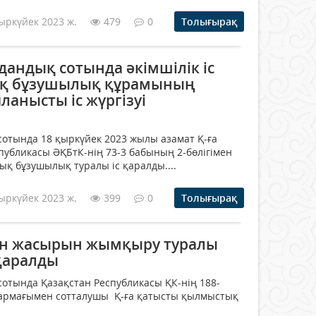
ыркүйек 2023 ж.
479
0
Толығырақ
андық сотында әкімшілік іс
ық бұзушылық құрамының
анысты іс жүргізуі
отында 18 қыркүйек 2023 жылы азамат Қ-ға
публикасы ӘҚБтК-нің 73-3 бабының 2-бөлігімен
қық бұзушылық туралы іс қаралды....
ыркүйек 2023 ж.
399
0
Толығырақ
ін жасырын жымқыру туралы
қаралды
отында Қазақстан Республикасы ҚК-нің 188-
2тармағымен сотталушы Қ-ға қатысты қылмыстық