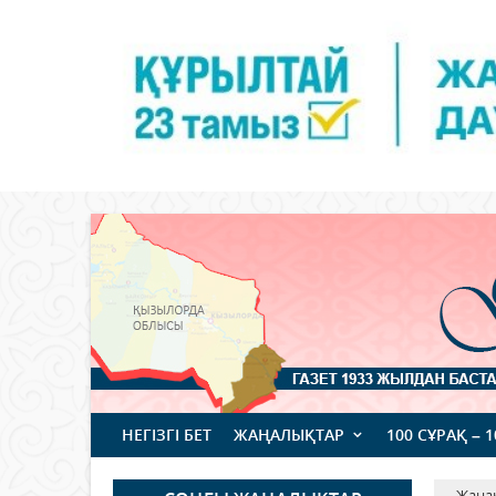
НЕГІЗГІ БЕТ
ЖАҢАЛЫҚТАР
100 СҰРАҚ – 
Жаңа