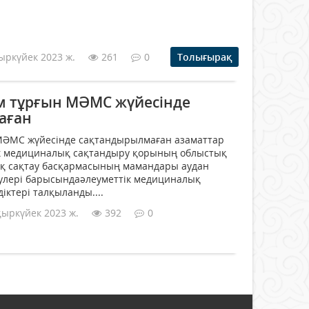
ыркүйек 2023 ж.
261
0
Толығырақ
м тұрғын МӘМС жүйесінде
аған
ӘМС жүйесінде сақтандырылмаған азаматтар
ік медициналық сақтандыру қорының облыстық
қ сақтау басқармасының мамандары аудан
улері барысындаәлеуметтік медициналық
іктері талқыланды....
қыркүйек 2023 ж.
392
0