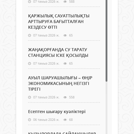
07 тамыз 2026 ж.
588
ҚАРЖЫЛЫҚ САУАТТЫЛЫҚТЫ
АРТТЫРУҒА БАҒЫТТАЛҒАН
КЕЗДЕСУ ӨТТІ
07 тамыз 2026 ж.
65
ЖАҢАҚОРҒАНДА СУ ТАРАТУ
СТАНЦИЯСЫ ІСКЕ ҚОСЫЛДЫ
07 тамыз 2026 ж.
65
АУЫЛ ШАРУАШЫЛЫҒЫ – ӨҢІР
ЭКОНОМИКАСЫНЫҢ НЕГІЗГІ
ТІРЕГІ
07 тамыз 2026 ж.
558
Есептен шығару куәліктері
06 тамыз 2026 ж.
68
ҚЫЗЫЛОРДАДА САЙЛАУШЫЛАР