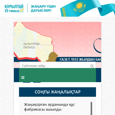
СОҢҒЫ ЖАҢАЛЫҚТАР
Жаңақорған ауданында құс
фабрикасы ашылды