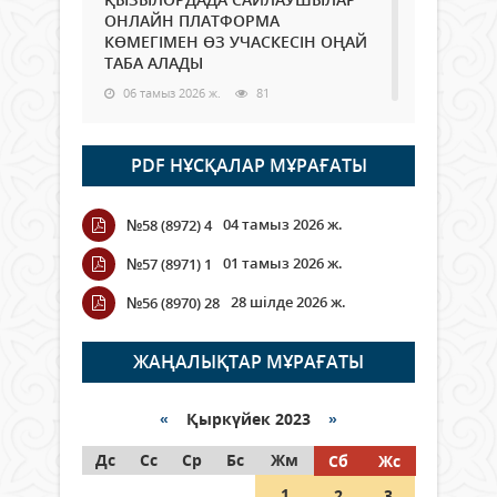
ОНЛАЙН ПЛАТФОРМА
КӨМЕГІМЕН ӨЗ УЧАСКЕСІН ОҢАЙ
ТАБА АЛАДЫ
06 тамыз 2026 ж.
81
Open Air: Қызылорда облысы
PDF НҰСҚАЛАР МҰРАҒАТЫ
полиция департаменті 20
мыңнан астам көрерменнің
қауіпсіздігін қамтамасыз етті
04 тамыз 2026 ж.
№58 (8972) 4
06 тамыз 2026 ж.
88
01 тамыз 2026 ж.
№57 (8971) 1
Wi-Fi ҚАБЫРҒА АРҚЫЛЫ ҚАЛАЙ
28 шілде 2026 ж.
№56 (8970) 28
ӨТЕДІ?
06 тамыз 2026 ж.
257
ЖАҢАЛЫҚТАР МҰРАҒАТЫ
Как могут проголосовать
граждане Казахстана,
«
Қыркүйек 2023
»
находящиеся за рубежом?
Дс
Сс
Ср
Бс
Жм
Сб
Жс
05 тамыз 2026 ж.
139
1
2
3