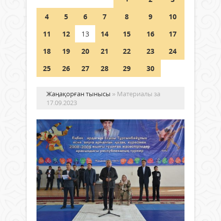
Шетелде жүрген Қазақстан
4
5
6
7
8
9
10
азаматтары қалай дауыс бере
алады?
11
12
13
14
15
16
17
05 тамыз 2026 ж.
168
18
19
20
21
22
23
24
25
26
27
28
29
30
Жаңақорған тынысы
» Материалы за
17.09.2023
Ес
Тұ
ес
ал
Жаңалықтар
ту
17
ұй
қыркүйек
2023 ж.
Жаңа
629
0
ауд
Толығырақ
95