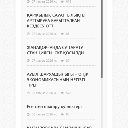
07 тамыз 2026 ж.
616
ҚАРЖЫЛЫҚ САУАТТЫЛЫҚТЫ
АРТТЫРУҒА БАҒЫТТАЛҒАН
КЕЗДЕСУ ӨТТІ
07 тамыз 2026 ж.
83
ЖАҢАҚОРҒАНДА СУ ТАРАТУ
СТАНЦИЯСЫ ІСКЕ ҚОСЫЛДЫ
07 тамыз 2026 ж.
87
АУЫЛ ШАРУАШЫЛЫҒЫ – ӨҢІР
ЭКОНОМИКАСЫНЫҢ НЕГІЗГІ
ТІРЕГІ
07 тамыз 2026 ж.
578
Есептен шығару куәліктері
06 тамыз 2026 ж.
85
ҚЫЗЫЛОРДАДА САЙЛАУШЫЛАР