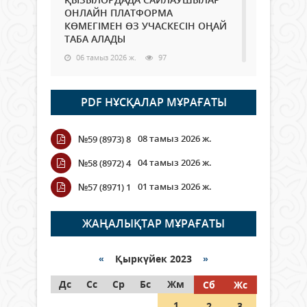
ОНЛАЙН ПЛАТФОРМА
КӨМЕГІМЕН ӨЗ УЧАСКЕСІН ОҢАЙ
ТАБА АЛАДЫ
06 тамыз 2026 ж.
97
Open Air: Қызылорда облысы
PDF НҰСҚАЛАР МҰРАҒАТЫ
полиция департаменті 20
мыңнан астам көрерменнің
қауіпсіздігін қамтамасыз етті
08 тамыз 2026 ж.
№59 (8973) 8
06 тамыз 2026 ж.
116
04 тамыз 2026 ж.
№58 (8972) 4
Wi-Fi ҚАБЫРҒА АРҚЫЛЫ ҚАЛАЙ
01 тамыз 2026 ж.
№57 (8971) 1
ӨТЕДІ?
06 тамыз 2026 ж.
276
ЖАҢАЛЫҚТАР МҰРАҒАТЫ
Как могут проголосовать
граждане Казахстана,
«
Қыркүйек 2023
»
находящиеся за рубежом?
Дс
Сс
Ср
Бс
Жм
Сб
Жс
05 тамыз 2026 ж.
157
1
2
3