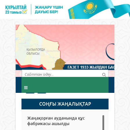
СОҢҒЫ ЖАҢАЛЫҚТАР
Жаңақорған ауданында құс
фабрикасы ашылды