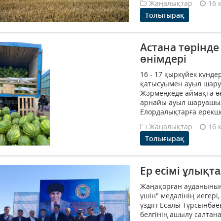
Жаңалықтар
16 
Толығырақ
Астана төрінд
өнімдері
16 - 17 қыркүйек күнд
қатысуымен ауыл шаруа
Жәрмеңкеде аймақта өн
арнайы ауыл шаруашыл
Елордалықтарға ерекше
Жаңалықтар
16 
Толығырақ
Ер есімі ұлықт
Жаңақорған ауданының 
үшін" медалінің иегер
үздігі Есалы Тұрсынба
белгінің ашылу салтанат