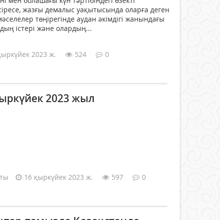
і мен болашағы күн тәртібіндегі өзекті
сіресе, жазғы демалыс уақытысында оларға деген
әселелер төңірегінде аудан әкімдігі жанындағы
дың істері және олардың...
қыркүйек 2023 ж.
524
0
қыркүйек 2023 жыл
аты
16 қыркүйек 2023 ж.
597
0