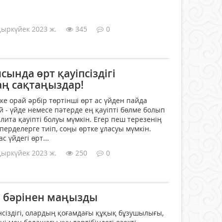
қыркүйек 2023 ж.
345
0
сында өрт қауіпсіздігі
аң сақтаңыздар!
е орай әрбір төртінші өрт ас үйден пайда
й - үйде немесе пәтерде ең қауіпті бөлме болып
плита қауіпті болуы мүмкін. Егер пеш терезенің
ерделерге тиіп, соңы өртке ұласуы мүмкін.
с үйдегі өрт...
қыркүйек 2023 ж.
250
0
 бәрінен маңызды
нсіздігі, олардың қоғамдағы құқық бұзушылығы,