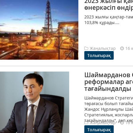
2023 жылғы қа
өнеркәсіп өндір
2023 жылғы қаңтар-тамы
103,8% құрады....
Жаңалықтар
16 
Толығырақ
Шаймарданов С
реформалар аге
тағайындалды
Шаймарданов Стратеги
төрағасы болып таға
Жандос Нұрланұлы Шай
Стратегиялық жоспарла
тағайындалды", деп көр
Жаңалықтар
16 
Толығырақ