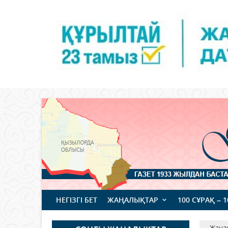
НЕГІЗГІ БЕТ
ЖАҢАЛЫҚТАР
100 СҰРАҚ – 
Жаңа