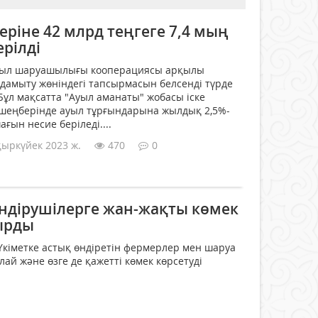
еріне 42 млрд теңгеге 7,4 мың
рілді
ауыл шаруашылығы кооперациясы арқылы
 дамыту жөніндегі тапсырмасын белсенді түрде
Бұл мақсатта "Ауыл аманаты" жобасы іске
шеңберінде ауыл тұрғындарына жылдық 2,5%-
ағын несие беріледі....
қыркүйек 2023 ж.
470
0
өндірушілерге жан-жақты көмек
сырды
кіметке астық өндіретін фермерлер мен шаруа
й және өзге де қажетті көмек көрсетуді