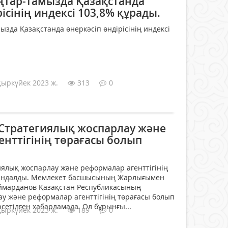
ңтар-тамызда Қазақстанда
ісінің индексі 103,8% құрады.
зда Қазақстанда өнеркәсіп өндірісінің индексі
қыркүйек 2023 ж.
313
0
тратегиялық жоспарлау және
нттігінің төрағасы болып
ялық жоспарлау және реформалар агенттігінің
йындалды. Мемлекет басшысының Жарлығымен
марданов Қазақстан Республикасының
у және реформалар агенттігінің төрағасы болып
сетілген хабарламада. Ол бұрынғы...
қыркүйек 2023 ж.
189
0