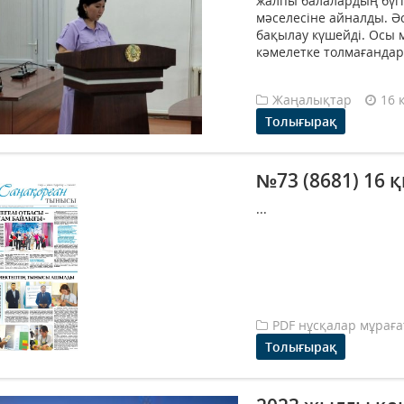
жалпы балалардың бүгін
мәселесіне айналды. Ә
бақылау күшейді. Осы м
кәмелетке толмағандар
Жаңалықтар
16 
Толығырақ
№73 (8681) 16 
...
PDF нұсқалар мұрағ
Толығырақ