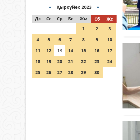
«
Қыркүйек 2023
»
Как могут проголосовать
Дс
граждане Казахстана,
Сс
Ср
Бс
Жм
Сб
Жс
находящиеся за рубежом?
1
2
3
05 тамыз 2026 ж.
146
4
5
6
7
8
9
10
Шетелде жүрген Қазақстан
11
12
13
14
15
16
17
азаматтары қалай дауыс
бере алады?
18
19
20
21
22
23
24
05 тамыз 2026 ж.
157
25
26
27
28
29
30