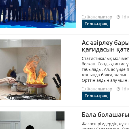
Жаңалықтар
16 
Толығырақ
Ас әзірлеу бары
қағидасын қат
Статистикалық мәліметк
болған. Сондықтан ас ү
табылады. Ал, ас үйде 
жанында болса, жалын п
Өрттің алдын алу үшін а
Жаңалықтар
16 
Толығырақ
Бала болашағы
Жасөспірімдердің жүге