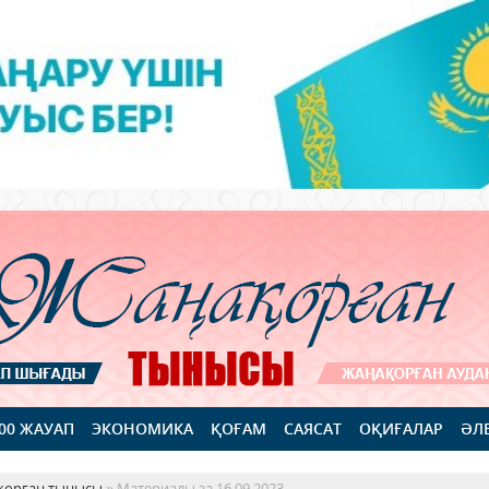
100 ЖАУАП
ЭКОНОМИКА
ҚОҒАМ
САЯСАТ
ОҚИҒАЛАР
ӘЛ
қорған тынысы
» Материалы за 16.09.2023