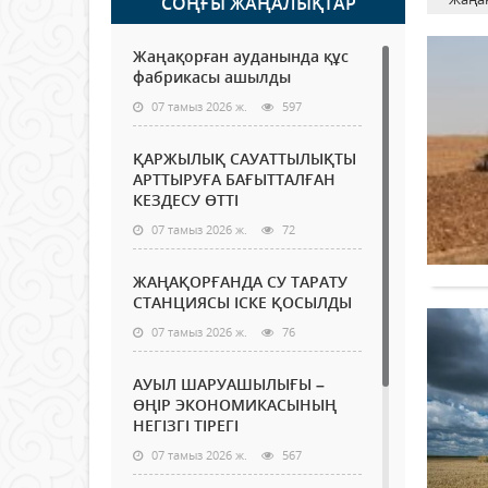
СОҢҒЫ ЖАҢАЛЫҚТАР
Жаңақорған ауданында құс
фабрикасы ашылды
07 тамыз 2026 ж.
597
ҚАРЖЫЛЫҚ САУАТТЫЛЫҚТЫ
АРТТЫРУҒА БАҒЫТТАЛҒАН
КЕЗДЕСУ ӨТТІ
07 тамыз 2026 ж.
72
ЖАҢАҚОРҒАНДА СУ ТАРАТУ
СТАНЦИЯСЫ ІСКЕ ҚОСЫЛДЫ
07 тамыз 2026 ж.
76
АУЫЛ ШАРУАШЫЛЫҒЫ –
ӨҢІР ЭКОНОМИКАСЫНЫҢ
НЕГІЗГІ ТІРЕГІ
07 тамыз 2026 ж.
567