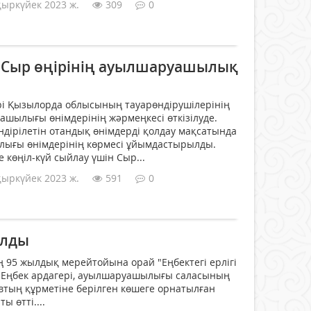
қыркүйек 2023 ж.
309
0
е Сыр өңірінің ауылшаруашылық
ері Қызылорда облысының тауарөндірушілерінің
шылығы өнімдерінің жәрмеңкесі өткізілуде.
дірілетін отандық өнімдерді қолдау мақсатында
ығы өнімдерінің көрмесі ұйымдастырылды.
 көңіл-күй сыйлау үшін Сыр...
қыркүйек 2023 ж.
591
0
алды
95 жылдық мерейтойына орай "Еңбектегі ерлігі
і, Еңбек ардагері, ауылшаруашылығы саласының
евтың құрметіне берілген көшеге орнатылған
ы өтті....