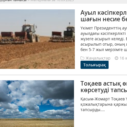
Ауыл кәсіпкерл
шағын несие бе
Үкімет Президенттің 
ауылдағы кәсіпкерлікті
жүзеге асырып келеді. 
асырылып отыр, оның 
бен 5-7 жыл мерзімге ш
Жаңалықтар
16 
Толығырақ
Тоқаев астық 
көрсетуді тап
Қасым-Жомарт Тоқаев Ү
қожалықтарына қаржыла
тапсырды....