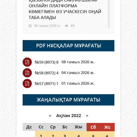
ОНЛАЙН ПЛАТФОРМА
КӨМЕГІМЕН ӨЗ УЧАСКЕСІН ОҢАЙ
ТАБА АЛАДЫ
06 тамыз 2026 ж.
99
Open Air: Қызылорда облысы
PDF НҰСҚАЛАР МҰРАҒАТЫ
полиция департаменті 20
мыңнан астам көрерменнің
қауіпсіздігін қамтамасыз етті
08 тамыз 2026 ж.
№59 (8973) 8
06 тамыз 2026 ж.
118
04 тамыз 2026 ж.
№58 (8972) 4
Wi-Fi ҚАБЫРҒА АРҚЫЛЫ ҚАЛАЙ
01 тамыз 2026 ж.
№57 (8971) 1
ӨТЕДІ?
06 тамыз 2026 ж.
276
ЖАҢАЛЫҚТАР МҰРАҒАТЫ
Как могут проголосовать
граждане Казахстана,
«
Ақпан 2022
»
находящиеся за рубежом?
Дс
Сс
Ср
Бс
Жм
Сб
Жс
05 тамыз 2026 ж.
158
1
2
3
4
5
6