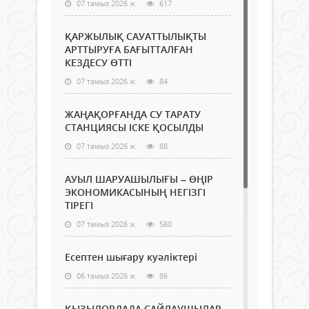
07 тамыз 2026 ж.
617
ҚАРЖЫЛЫҚ САУАТТЫЛЫҚТЫ
АРТТЫРУҒА БАҒЫТТАЛҒАН
КЕЗДЕСУ ӨТТІ
07 тамыз 2026 ж.
84
ЖАҢАҚОРҒАНДА СУ ТАРАТУ
СТАНЦИЯСЫ ІСКЕ ҚОСЫЛДЫ
07 тамыз 2026 ж.
88
АУЫЛ ШАРУАШЫЛЫҒЫ – ӨҢІР
ЭКОНОМИКАСЫНЫҢ НЕГІЗГІ
ТІРЕГІ
07 тамыз 2026 ж.
580
Есептен шығару куәліктері
06 тамыз 2026 ж.
86
ҚЫЗЫЛОРДАДА САЙЛАУШЫЛАР