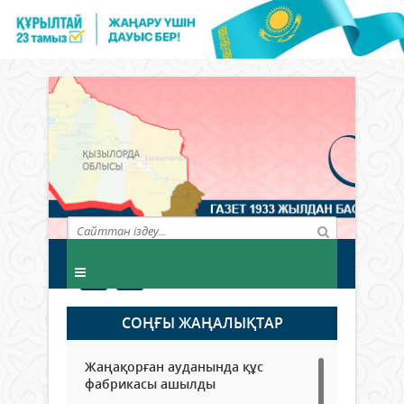
СОҢҒЫ ЖАҢАЛЫҚТАР
Жаңақорған ауданында құс
фабрикасы ашылды