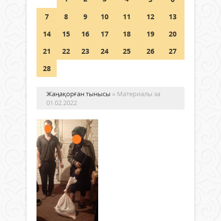
Шетелде жүрген Қазақстан
7
8
9
10
11
12
13
азаматтары қалай дауыс бере
алады?
14
15
16
17
18
19
20
05 тамыз 2026 ж.
169
21
22
23
24
25
26
27
28
Жаңақорған тынысы
» Материалы за
01.02.2022
Әл
кө
көр
«Nur
Otan
Жаңалықтар
парт
01 ақпан
Жаңа
2022 ж.
ауда
395
0
фил
Толығырақ
қоға