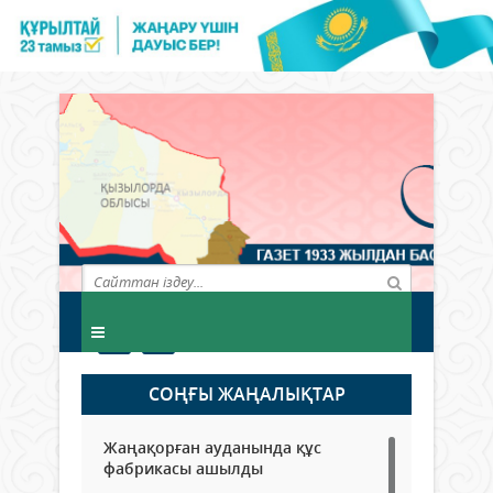
СОҢҒЫ ЖАҢАЛЫҚТАР
Жаңақорған ауданында құс
фабрикасы ашылды