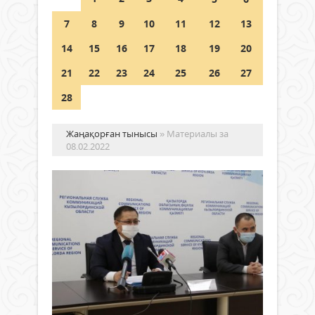
Шетелде жүрген Қазақстан
7
8
9
10
11
12
13
азаматтары қалай дауыс бере
алады?
14
15
16
17
18
19
20
05 тамыз 2026 ж.
142
21
22
23
24
25
26
27
28
Жаңақорған тынысы
» Материалы за
08.02.2022
БИ
РО
БА
10
ЖЫ
Жаңалықтар
МЕ
08 ақпан
РЕ
2022 ж.
КӨ
784
0
АТ
Толығырақ