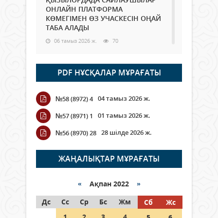
ОНЛАЙН ПЛАТФОРМА
КӨМЕГІМЕН ӨЗ УЧАСКЕСІН ОҢАЙ
ТАБА АЛАДЫ
06 тамыз 2026 ж.
70
Open Air: Қызылорда облысы
PDF НҰСҚАЛАР МҰРАҒАТЫ
полиция департаменті 20
мыңнан астам көрерменнің
қауіпсіздігін қамтамасыз етті
04 тамыз 2026 ж.
№58 (8972) 4
06 тамыз 2026 ж.
81
01 тамыз 2026 ж.
№57 (8971) 1
Wi-Fi ҚАБЫРҒА АРҚЫЛЫ ҚАЛАЙ
28 шілде 2026 ж.
№56 (8970) 28
ӨТЕДІ?
06 тамыз 2026 ж.
252
ЖАҢАЛЫҚТАР МҰРАҒАТЫ
Как могут проголосовать
граждане Казахстана,
«
Ақпан 2022
»
находящиеся за рубежом?
Дс
Сс
Ср
Бс
Жм
Сб
Жс
05 тамыз 2026 ж.
131
1
2
3
4
5
6