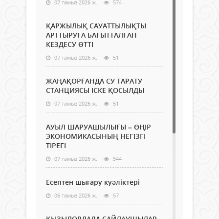
07 тамыз 2026 ж.
574
ҚАРЖЫЛЫҚ САУАТТЫЛЫҚТЫ
АРТТЫРУҒА БАҒЫТТАЛҒАН
КЕЗДЕСУ ӨТТІ
07 тамыз 2026 ж.
51
ЖАҢАҚОРҒАНДА СУ ТАРАТУ
СТАНЦИЯСЫ ІСКЕ ҚОСЫЛДЫ
07 тамыз 2026 ж.
51
АУЫЛ ШАРУАШЫЛЫҒЫ – ӨҢІР
ЭКОНОМИКАСЫНЫҢ НЕГІЗГІ
ТІРЕГІ
07 тамыз 2026 ж.
544
Есептен шығару куәліктері
06 тамыз 2026 ж.
57
ҚЫЗЫЛОРДАДА САЙЛАУШЫЛАР