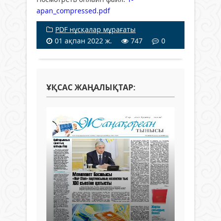
apan_compressed.pdf
PDF нұсқалар мұрағаты
01 ақпан 2022 ж.
747
0
ҰҚСАС ЖАҢАЛЫҚТАР: