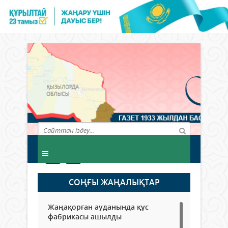
СОҢҒЫ ЖАҢАЛЫҚТАР
Жаңақорған ауданында құс
фабрикасы ашылды