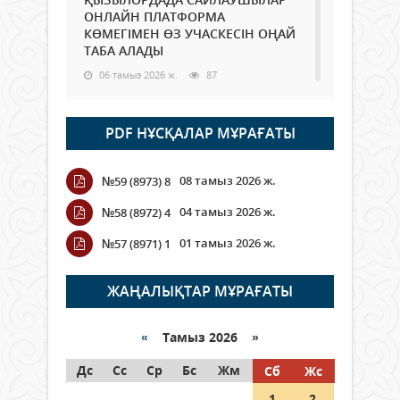
ОНЛАЙН ПЛАТФОРМА
КӨМЕГІМЕН ӨЗ УЧАСКЕСІН ОҢАЙ
ТАБА АЛАДЫ
06 тамыз 2026 ж.
87
Open Air: Қызылорда облысы
PDF НҰСҚАЛАР МҰРАҒАТЫ
полиция департаменті 20
мыңнан астам көрерменнің
қауіпсіздігін қамтамасыз етті
08 тамыз 2026 ж.
№59 (8973) 8
06 тамыз 2026 ж.
97
04 тамыз 2026 ж.
№58 (8972) 4
Wi-Fi ҚАБЫРҒА АРҚЫЛЫ ҚАЛАЙ
01 тамыз 2026 ж.
№57 (8971) 1
ӨТЕДІ?
06 тамыз 2026 ж.
265
ЖАҢАЛЫҚТАР МҰРАҒАТЫ
Как могут проголосовать
граждане Казахстана,
«
Тамыз 2026 »
находящиеся за рубежом?
Дс
Сс
Ср
Бс
Жм
Сб
Жс
05 тамыз 2026 ж.
146
1
2