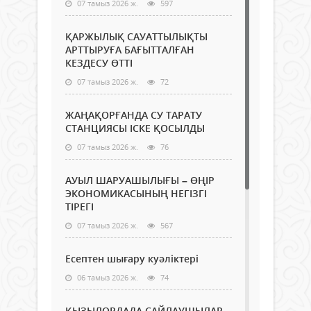
07 тамыз 2026 ж.
597
ҚАРЖЫЛЫҚ САУАТТЫЛЫҚТЫ
АРТТЫРУҒА БАҒЫТТАЛҒАН
КЕЗДЕСУ ӨТТІ
07 тамыз 2026 ж.
72
ЖАҢАҚОРҒАНДА СУ ТАРАТУ
СТАНЦИЯСЫ ІСКЕ ҚОСЫЛДЫ
07 тамыз 2026 ж.
76
АУЫЛ ШАРУАШЫЛЫҒЫ – ӨҢІР
ЭКОНОМИКАСЫНЫҢ НЕГІЗГІ
ТІРЕГІ
07 тамыз 2026 ж.
567
Есептен шығару куәліктері
06 тамыз 2026 ж.
74
ҚЫЗЫЛОРДАДА САЙЛАУШЫЛАР