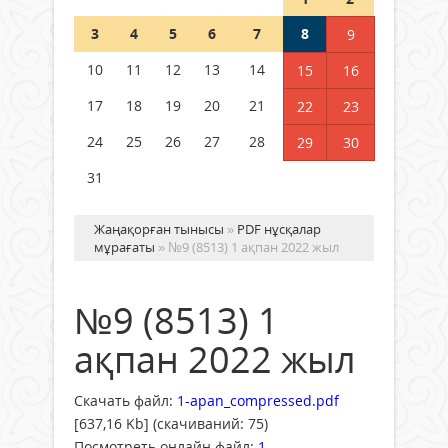
Шетелде жүрген Қазақстан
3
4
5
6
7
8
9
азаматтары қалай дауыс бере
алады?
10
11
12
13
14
15
16
05 тамыз 2026 ж.
157
17
18
19
20
21
22
23
24
25
26
27
28
29
30
31
Жаңақорған тынысы
»
PDF нұсқалар
мұрағаты
» №9 (8513) 1 ақпан 2022 жыл
№9 (8513) 1
ақпан 2022 жыл
Скачать файл:
1-apan_compressed.pdf
[637,16 Kb] (cкачиваний: 75)
Посмотреть онлайн файл:
1-