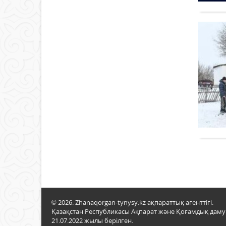
© 2026. Zhanaqorgan-tynysy.kz ақпараттық агенттігі.
Қазақстан Республикасы Ақпарат және Қоғамдық даму м
21.07.2022 жылы берілген.