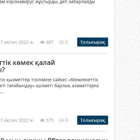
адам коронавирус жұқтырды, деп хабарлайды
17 ақпан 2022 ж.
487
0
Толығырақ
ттік көмек қалай
ы?
ін қызметтер тізіліміне сәйкес «Мемлекеттік
екті тағайындау» қызметі барлық азаматтарға
..
17 ақпан 2022 ж.
575
0
Толығырақ