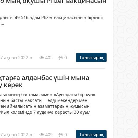
9 мың оқушы Pfizer вакцинасын
арлығы 49 516 адам Pfizer вакцинасының бірінші
..
17 ақпан 2022 ж.
405
0
Толығырақ
қтарға алданбас үшін мына
у керек
алығының бастамасымен «Ауылдағы бір күн»
ның басты мақсаты – елді мекендер мен
кпен айналысатын азаматтардың жұмысын
 Жыл көлемінде 7 ауданға қарасты 30 ауыл
17 ақпан 2022 ж.
409
0
Толығырақ