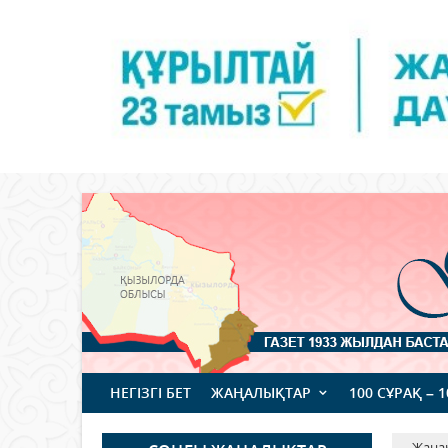
НЕГІЗГІ БЕТ
ЖАҢАЛЫҚТАР
100 СҰРАҚ – 
Жаңа