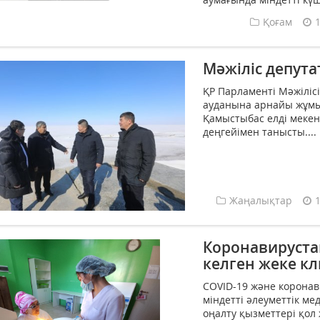
Қоғам
Мәжіліс депут
ҚР Парламенті Мәжілісі
ауданына арнайы жұмы
Қамыстыбас елді мекені
деңгейімен танысты....
Жаңалықтар
Коронавирустан
келген жеке к
COVID-19 және корона
міндетті әлеуметтік м
оңалту қызметтері қол 