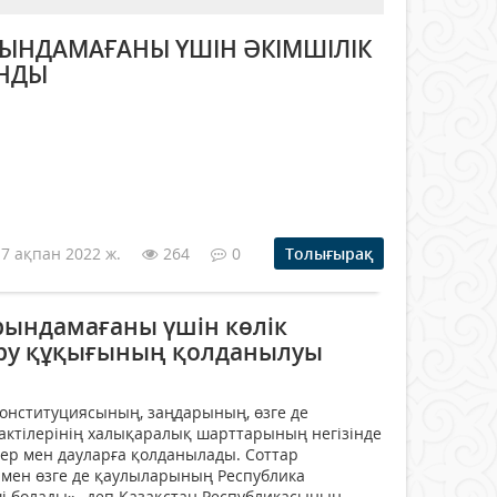
ОРЫНДАМАҒАНЫ ҮШІН ӘКІМШІЛІК
НДЫ
17 ақпан 2022 ж.
264
0
Толығырақ
рындамағаны үшін көлік
ару құқығының қолданылуы
 Конституциясының, заңдарының, өзге де
актілерінің халықаралық шарттарының негізінде
ер мен дауларға қолданылады. Соттар
і мен өзге де қаулыларының Республика
і болады» -деп Қазақстан Республикасының...