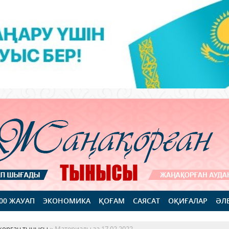
100 ЖАУАП
ЭКОНОМИКА
ҚОҒАМ
САЯСАТ
ОҚИҒАЛАР
ӘЛ
қорған тынысы
» Материалы за 17.02.2022