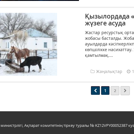
Қызылордада «
жүзеге асуда
Жастар ресурстық орт
жобасы басталды. Жоба
ауылдарда кәсіпкерлі
көпшілікке насихаттау.
қамтылмақ....
Жаңалықтар
1
2
инистрлігі, Ақпарат комитетінің тіркеу туралы № KZ12VPY00052387 куә