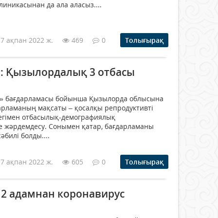
клиникасынан да ала аласыз....
17 ақпан 2022 ж.
469
0
Толығырақ
»: Қызылордалық 3 отбасы
» бағдарламасы бойынша Қызылорда облысына
ғдарламаның мақсаты – қосалқы репродуктивті
егімен отбасылық-демографиялық
 жәрдемдесу. Сонымен қатар, бағдарламаны
әбилі болды....
17 ақпан 2022 ж.
605
0
Толығырақ
2 адамнан коронавирус