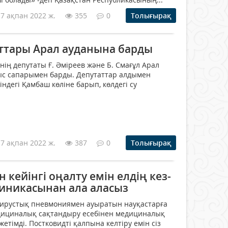
17 ақпан 2022 ж.
355
0
Толығырақ
аттары Арал ауданына барды
нің депутаты Ғ. Әміреев және Б. Смағұл Арал
с сапарымен барды. Депутаттар алдымен
ндегі Қамбаш көліне барып, көлдегі су
17 ақпан 2022 ж.
387
0
Толығырақ
 кейінгі оңалту емін елдің кез-
линикасынан ала аласыз
вирустық пневмониямен ауыратын науқастарға
едициналық сақтандыру есебінен медициналық
жетімді. Постковидті қалпына келтіру емін сіз