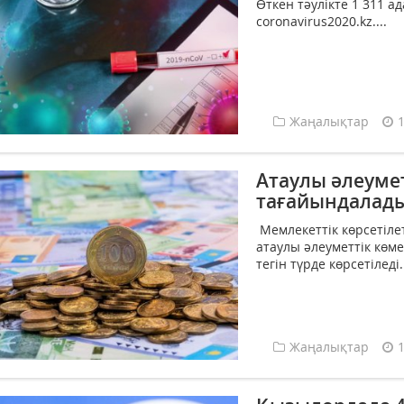
Өткен тәулікте 1 311 
coronavirus2020.kz....
Жаңалықтар
Атаулы әлеуме
тағайындалад
Мемлекеттік көрсетілет
атаулы әлеуметтік көм
тегін түрде көрсетіледі..
Жаңалықтар