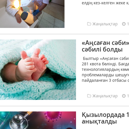
елдің кез-келген жеке 
Жаңалықтар
«Аңсаған сәби
сәбилі болды
Былтыр «Аңсаған сәби
281 квота бөлінді. Ба
технологиялардың көм
проблемаларды шешуге
пайдаланған 3 отбасы с
Жаңалықтар
Қызылордада 1
анықталды