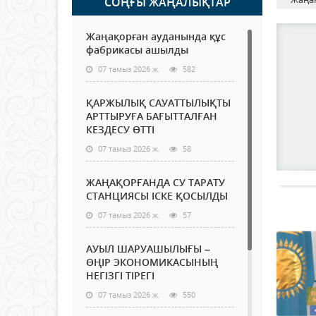
СОҢҒЫ ЖАҢАЛЫҚТАР
Жаңақорған ауданында құс
фабрикасы ашылды
07 тамыз 2026 ж.
582
ҚАРЖЫЛЫҚ САУАТТЫЛЫҚТЫ
АРТТЫРУҒА БАҒЫТТАЛҒАН
КЕЗДЕСУ ӨТТІ
07 тамыз 2026 ж.
58
ЖАҢАҚОРҒАНДА СУ ТАРАТУ
СТАНЦИЯСЫ ІСКЕ ҚОСЫЛДЫ
07 тамыз 2026 ж.
57
АУЫЛ ШАРУАШЫЛЫҒЫ –
ӨҢІР ЭКОНОМИКАСЫНЫҢ
НЕГІЗГІ ТІРЕГІ
07 тамыз 2026 ж.
550