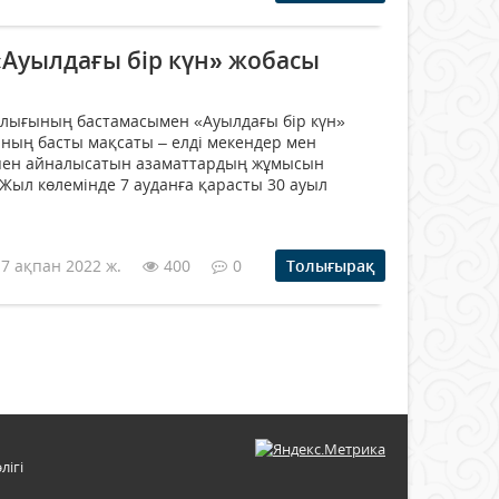
Ауылдағы бір күн» жобасы
алығының бастамасымен «Ауылдағы бір күн»
ның басты мақсаты – елді мекендер мен
кпен айналысатын азаматтардың жұмысын
 Жыл көлемінде 7 ауданға қарасты 30 ауыл
17 ақпан 2022 ж.
400
0
Толығырақ
лігі