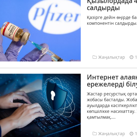
Қызылордада 4
салдырды
Қазірге дейін өңірде б
компонентін салдырды..
Жаңалықтар
Интернет алая
ережелерді біл
Жастар ресурстық орт
жобасы басталды. Жоба
ауылдарда кәсіпкерлі
көпшілікке насихаттау.
қамтылмақ....
Жаңалықтар