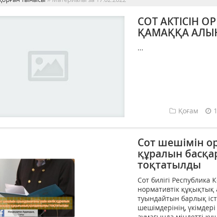
СОТ АКТІСІН 
ҚАМАҚҚА АЛЫ
...
Қоғам
Сот шешімін о
құралын басқ
тоқтатылды
Сот билігі Республика
нормативтік құқықтық 
туындайтын барлық іст
шешімдерінің, үкімдер
аумағында міндетті күш